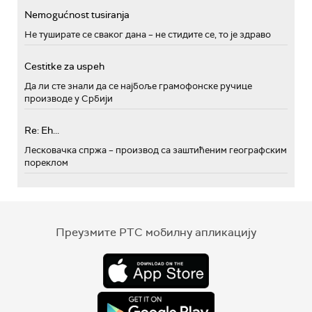
Nemogućnost tusiranja
Не туширате се сваког дана – не стидите се, то је здраво
Cestitke za uspeh
Да ли сте знали да се најбоље грамофонске ручице
производе у Србији
Re: Eh...
Лесковачка спржа – производ са заштићеним географским
пореклом
Преузмите РТС мобилну апликацију