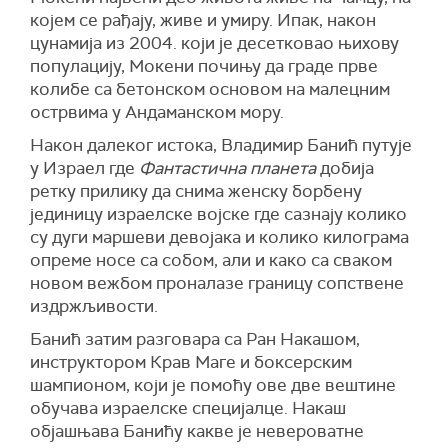
којем се рађају, живе и умиру. Ипак, након
цунамија из 2004. који је десетковао њихову
популацију, Мокени почињу да граде прве
колибе са бетонском основом на малецним
острвима у Андаманском мору.
Након далеког истока, Владимир Банић путује
у Израел где
Фантастична планета
добија
ретку прилику да снима женску борбену
јединицу израелске војске где сазнају колико
су дуги маршеви девојака и колико килограма
опреме носе са собом, али и како са сваком
новом вежбом проналазе границу сопствене
издржљивости.
Банић затим разговара са Ран Накашом,
инструктором Крав Маге и боксерским
шампионом, који је помоћу ове две вештине
обучава израелске специјалце. Накаш
објашњава Банићу какве је невероватне