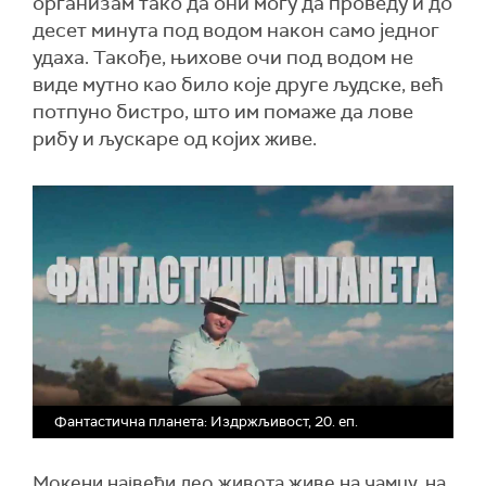
организам тако да они могу да проведу и до
десет минута под водом након само једног
удаха. Такође, њихове очи под водом не
виде мутно као било које друге људске, већ
потпуно бистро, што им помаже да лове
рибу и љускаре од којих живе.
Фантастична планета: Издржљивост, 20. еп.
Мокени највећи део живота живе на чамцу, на