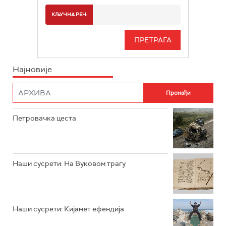
РТС 2
СПОРТ
КЉУЧНА РЕЧ:
РТС 3
СЕРИЈА
РТС СВЕТ
ИНФО
Најновије
РТС НАУКА
ФИЛМ
РТС ДРАМА
Петровачка цеста
РТС ЖИВОТ
РТС КЛАСИКА
РТС КОЛО
Наши сусрети: На Вуковом трагу
РТС ТРЕЗОР
РТС МУЗИКА
Наши сусрети: Кијамет ефендија