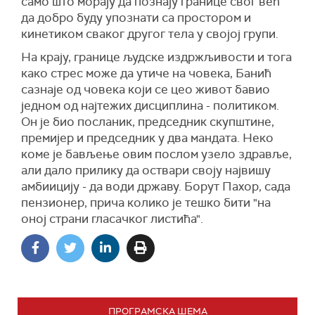
само што морају да познају границе свог већ
да добро буду упознати са простором и
кинетиком сваког другог тела у својој групи.
На крају, границе људске издржљивости и тога
како стрес може да утиче на човека, Банић
сазнаје од човека који се цео живот бавио
једном од најтежих дисциплина - политиком.
Он је био посланик, председник скупштине,
премијер и председник у два мандата. Неко
коме је бављење овим послом узело здравље,
али дало прилику да оствари своју највишу
амбиицију - да води државу. Борут Пахор, сада
пензионер, прича колико је тешко бити "на
оној страни гласачког листића".
ПРОГРАМСКА ШЕМА