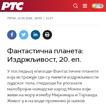
РТС
ПЕТАК, 15.05.2026, 18:00 -> 11:27
Фантастична планета:
Издржљивост, 20. еп.
У последњој епизоди Фантастичне планете
која истражује где су лимити издржљивости
људског тела, гледаоци ће упознати
малобројни номадски народ Мокен који
живи на мору између Мијанмара и Тајланда.
Живот у и на води променио је њихов