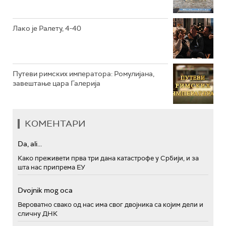
РТС ПОЛЕТАРАЦ
Лако је Ралету, 4-40
Путеви римских императора: Ромулијана,
завештање цара Галерија
КОМЕНТАРИ
Da, ali...
Како преживети прва три дана катастрофе у Србији, и за
шта нас припрема ЕУ
Dvojnik mog oca
Вероватно свако од нас има свог двојника са којим дели и
сличну ДНК