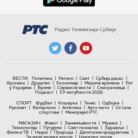
Радио Телевизија Србије
|
|
|
|
ВЕСТИ
Политика
Регион
Свет
Србија данас
|
|
|
|
Хроника
Друштво
Економија
Мерила времена
Рат
|
|
|
|
у Украјини
Време
Сервисне вести
Сматрачница
|
Подкаст
ЕУ могућности 2026
|
|
|
|
СПОРТ
Фудбал
Кошарка
Тенис
Одбојка
|
|
|
|
Рукомет
Ватерполо
Атлетика
Ауто-мото
Остали
|
спортови
Меморијал РТС
|
|
|
МАГАЗИН
Живот
Занимљивости
Музика
|
|
|
|
Технологијa
Путујемо
Свет познатих
Здравље
|
|
|
|
Филм и ТВ
Наука
Природа
Дигитални предузетник
|
За мале велике хероје
Наизглед здрав