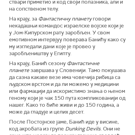
ствари приметио и код своји полазника, али и
на сопственом телу.
На крају, за
Фантастичну планету
говори
некадашњи командос израелске војске који је
у Јом-Кипурском рату заробљен. У свом
емотивном интервјуу поверава Банићу како су
му изгледали дани које је провео у
заробљеништву у Египту.
На крају, Банић сезону
Фантастичне
планете
завршава у Словенији. Тамо покушава
да сазна какаве везе има човечија рибица са
људском врстом и да ли можемо у медицини
или фармацији да искористимо знања о њеном
геному који је чак 150 пута компликованији од
нашег. Како то биће живи и до 150 година, а
може да гладује и целих десет.
После Постојнске јаме, Банић иде у висине,
код акробата из групе
Dunking Devils
. Они не