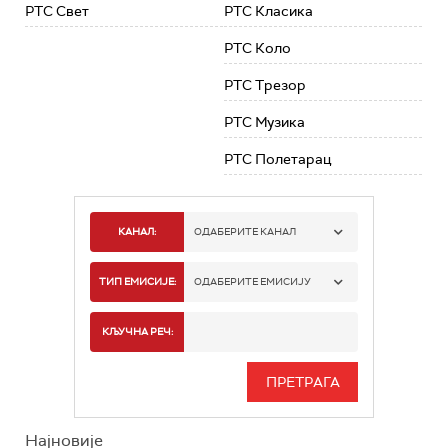
РТС Свет
РТС Класика
РТС Коло
РТС Трезор
РТС Музика
РТС Полетарац
КАНАЛ:
ОДАБЕРИТЕ КАНАЛ
РТС 1
ТИП ЕМИСИЈЕ:
ОДАБЕРИТЕ ЕМИСИЈУ
РТС 2
СПОРТ
КЉУЧНА РЕЧ:
РТС 3
СЕРИЈА
РТС СВЕТ
ИНФО
Најновије