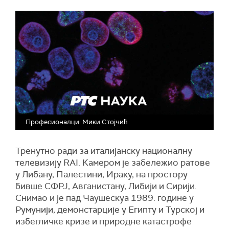
Професионалци: Мики Стојчић
Тренутно ради за италијанску националну
телевизију RAI. Камером је забележио ратове
у Либану, Палестини, Ираку, на простору
бивше СФРЈ, Авганистану, Либији и Сирији.
Снимао и је пад Чаушескуа 1989. године у
Румунији, демонстарције у Египту и Турској и
избегличке кризе и природне катастрофе