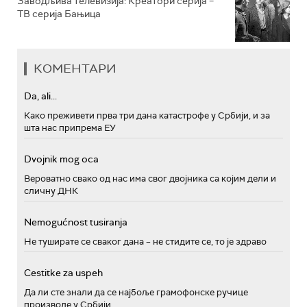
Заводљива телевизија: Креатори серија –
ТВ серија Бањица
КОМЕНТАРИ
Da, ali...
Како преживети прва три дана катастрофе у Србији, и за
шта нас припрема ЕУ
Dvojnik mog oca
Вероватно свако од нас има свог двојника са којим дели и
сличну ДНК
Nemogućnost tusiranja
Не туширате се сваког дана – не стидите се, то је здраво
Cestitke za uspeh
Да ли сте знали да се најбоље грамофонске ручице
производе у Србији