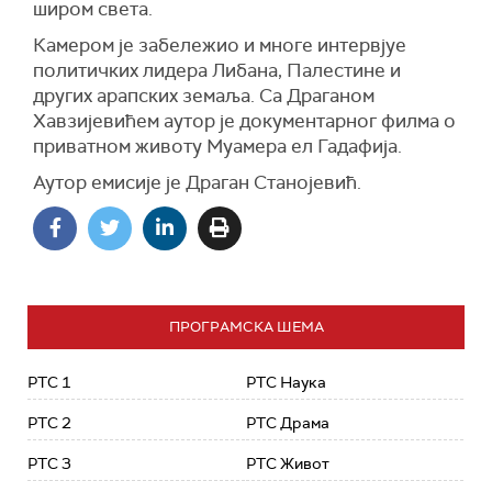
широм света.
Камером је забележио и многе интервјуе
политичких лидера Либана, Палестине и
других арапских земаља. Са Драганом
Хавзијевићем аутор је документарног филма о
приватном животу Муамера ел Гадафија.
Аутор емисије је Драган Станојевић.
ПРОГРАМСКА ШЕМА
РТС 1
РТС Наука
РТС 2
РТС Драма
РТС 3
РТС Живот