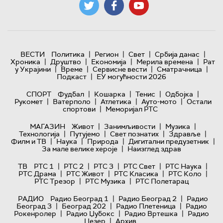
|
|
|
|
ВЕСТИ
Политика
Регион
Свет
Србија данас
|
|
|
|
Хроника
Друштво
Економија
Мерила времена
Рат
|
|
|
|
у Украјини
Време
Сервисне вести
Сматрачница
|
Подкаст
ЕУ могућности 2026
|
|
|
|
СПОРТ
Фудбал
Кошарка
Тенис
Одбојка
|
|
|
|
Рукомет
Ватерполо
Атлетика
Ауто-мото
Остали
|
спортови
Меморијал РТС
|
|
|
МАГАЗИН
Живот
Занимљивости
Музика
|
|
|
|
Технологијa
Путујемо
Свет познатих
Здравље
|
|
|
|
Филм и ТВ
Наука
Природа
Дигитални предузетник
|
За мале велике хероје
Наизглед здрав
|
|
|
|
|
ТВ
РТС 1
РТС 2
РТС 3
РТС Свет
РТС Наука
|
|
|
|
РТС Драма
РТС Живот
РТС Класика
РТС Коло
|
|
РТС Трезор
РТС Музика
РТС Полетарац
|
|
РАДИО
Радио Београд 1
Радио Београд 2
Радио
|
|
|
Београд 3
Београд 202
Радио Плетеница
Радио
|
|
|
Рокенролер
Радио Џубокс
Радио Вртешка
Радио
|
Џезер
Архив