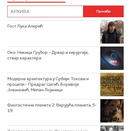
РТС НАУКА
ФИЛМ
РТС ДРАМА
Гост Лука Алерић
РТС ЖИВОТ
РТС КЛАСИКА
РТС КОЛО
Око: Никица Грубор – Дрвар и хирургија,
ствар карактера
РТС ТРЕЗОР
РТС МУЗИКА
Модерна архитектура у Србији: Токови и
процепи – Предраг Цагић, Боривоје
РТС ПОЛЕТАРАЦ
Јовановић, Милан Лојаница
Фантастична планета 2: Верујућа планета, 5-
19