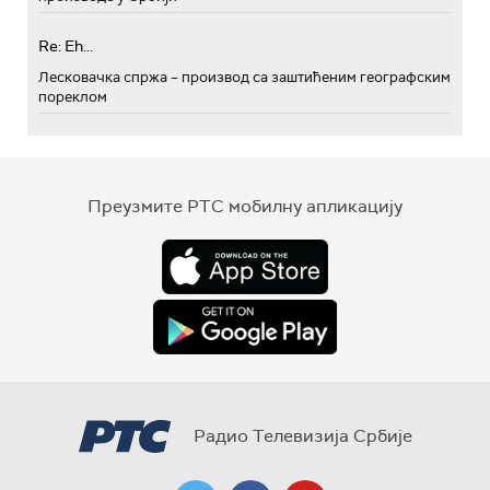
Re: Eh...
Лесковачка спржа – производ са заштићеним географским
пореклом
Преузмите РТС мобилну апликацију
Радио Телевизија Србије