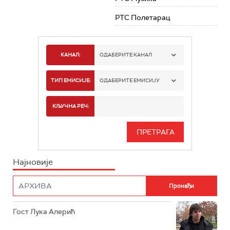
РТС Полетарац
КАНАЛ:
ОДАБЕРИТЕ КАНАЛ
РТС 1
ТИП ЕМИСИЈЕ:
ОДАБЕРИТЕ ЕМИСИЈУ
РТС 2
СПОРТ
КЉУЧНА РЕЧ:
РТС 3
СЕРИЈА
РТС СВЕТ
ИНФО
Најновије
РТС НАУКА
ФИЛМ
РТС ДРАМА
Гост Лука Алерић
РТС ЖИВОТ