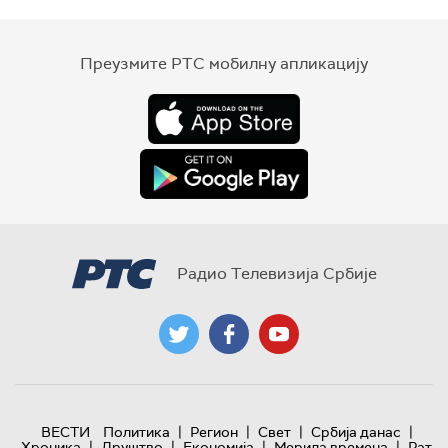
Преузмите РТС мобилну апликацију
Радио Телевизија Србије
|
|
|
|
ВЕСТИ
Политика
Регион
Свет
Србија данас
|
|
|
|
Хроника
Друштво
Економија
Мерила времена
Рат