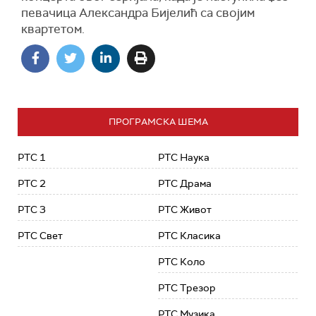
певачица Александра Бијелић са својим
квартетом.
ПРОГРАМСКА ШЕМА
РТС 1
РТС Наука
РТС 2
РТС Драма
РТС 3
РТС Живот
РТС Свет
РТС Класика
РТС Коло
РТС Трезор
РТС Музика