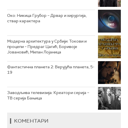
РТС КЛАСИКА
РТС КОЛО
Око: Никица Грубор – Дрвар и хирургија,
ствар карактера
РТС ТРЕЗОР
РТС МУЗИКА
Модерна архитектура у Србији: Токови и
процепи – Предраг Цагић, Боривоје
РТС ПОЛЕТАРАЦ
Јовановић, Милан Лојаница
Фантастична планета 2: Верујућа планета, 5-
19
Заводљива телевизија: Креатори серија –
ТВ серија Бањица
КОМЕНТАРИ