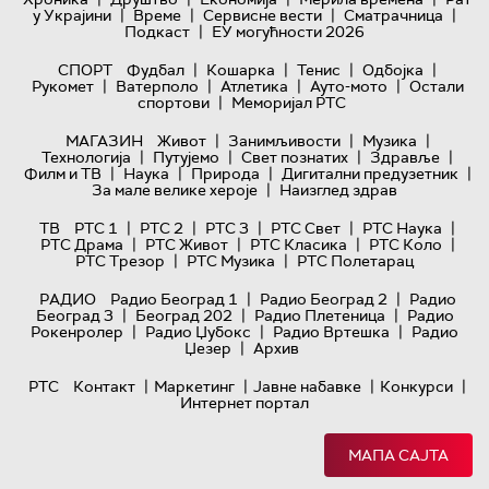
|
|
|
|
у Украјини
Време
Сервисне вести
Сматрачница
|
Подкаст
ЕУ могућности 2026
|
|
|
|
СПОРТ
Фудбал
Кошарка
Тенис
Одбојка
|
|
|
|
Рукомет
Ватерполо
Атлетика
Ауто-мото
Остали
|
спортови
Меморијал РТС
|
|
|
МАГАЗИН
Живот
Занимљивости
Музика
|
|
|
|
Технологијa
Путујемо
Свет познатих
Здравље
|
|
|
|
Филм и ТВ
Наука
Природа
Дигитални предузетник
|
За мале велике хероје
Наизглед здрав
|
|
|
|
|
ТВ
РТС 1
РТС 2
РТС 3
РТС Свет
РТС Наука
|
|
|
|
РТС Драма
РТС Живот
РТС Класика
РТС Коло
|
|
РТС Трезор
РТС Музика
РТС Полетарац
|
|
РАДИО
Радио Београд 1
Радио Београд 2
Радио
|
|
|
Београд 3
Београд 202
Радио Плетеница
Радио
|
|
|
Рокенролер
Радио Џубокс
Радио Вртешка
Радио
|
Џезер
Архив
|
|
|
|
РТС
Контакт
Маркетинг
Јавне набавке
Конкурси
Интернет портал
МАПА САЈТА