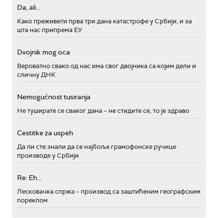
Da, ali...
Како преживети прва три дана катастрофе у Србији, и за
шта нас припрема ЕУ
Dvojnik mog oca
Вероватно свако од нас има свог двојника са којим дели и
сличну ДНК
Nemogućnost tusiranja
Не туширате се сваког дана – не стидите се, то је здраво
Cestitke za uspeh
Да ли сте знали да се најбоље грамофонске ручице
производе у Србији
Re: Eh...
Лесковачка спржа – производ са заштићеним географским
пореклом