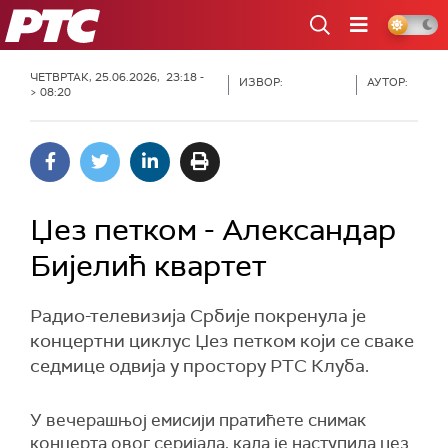
РТС
ЧЕТВРТАК, 25.06.2026, 23:18 -
ИЗВОР:
АУТОР:
> 08:20
Џез петком - Александар
Бијелић квартет
Радио-телевизија Србије покренула је
концертни циклус Џез петком који се сваке
седмице одвија у простору РТС Клуба.
У вечерашњој емисији пратићете снимак
концерта овог серијала, када је наступила џез