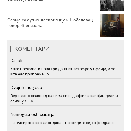
Серија са аудио-дескрипцијом: Нобеловац –
Говор, 6. епизода
КОМЕНТАРИ
Da, ali...
Како преживети прва три дана катастрофе у Србији, и за
шта нас припрема ЕУ
Dvojnik mog oca
Вероватно свако од нас има свог двојника са којим дели и
сличну ДНК
Nemogućnost tusiranja
Не туширате се сваког дана – не стидите се, то је здраво