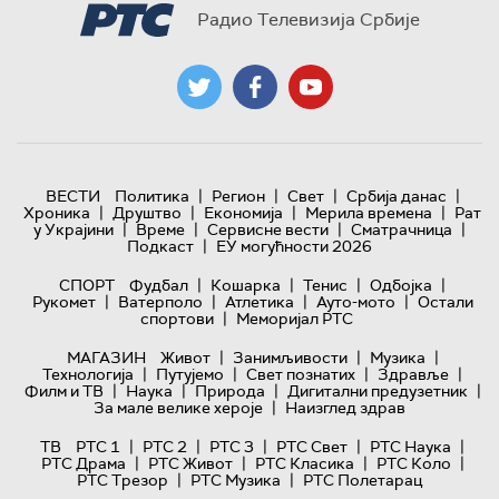
Радио Телевизија Србије
|
|
|
|
ВЕСТИ
Политика
Регион
Свет
Србија данас
|
|
|
|
Хроника
Друштво
Економија
Мерила времена
Рат
|
|
|
|
у Украјини
Време
Сервисне вести
Сматрачница
|
Подкаст
ЕУ могућности 2026
|
|
|
|
СПОРТ
Фудбал
Кошарка
Тенис
Одбојка
|
|
|
|
Рукомет
Ватерполо
Атлетика
Ауто-мото
Остали
|
спортови
Меморијал РТС
|
|
|
МАГАЗИН
Живот
Занимљивости
Музика
|
|
|
|
Технологијa
Путујемо
Свет познатих
Здравље
|
|
|
|
Филм и ТВ
Наука
Природа
Дигитални предузетник
|
За мале велике хероје
Наизглед здрав
|
|
|
|
|
ТВ
РТС 1
РТС 2
РТС 3
РТС Свет
РТС Наука
|
|
|
|
РТС Драма
РТС Живот
РТС Класика
РТС Коло
|
|
РТС Трезор
РТС Музика
РТС Полетарац