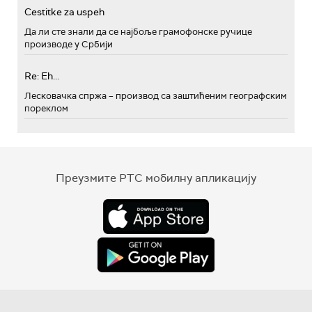
Cestitke za uspeh
Да ли сте знали да се најбоље грамофонске ручице
производе у Србији
Re: Eh...
Лесковачка спржа – производ са заштићеним географским
пореклом
Преузмите РТС мобилну апликацију