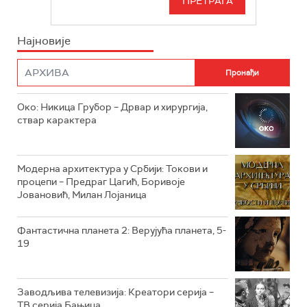
РТС СВЕТ
ИНФО
Најновије
РТС НАУКА
ФИЛМ
РТС ДРАМА
Око: Никица Грубор – Дрвар и хирургија,
РТС ЖИВОТ
ствар карактера
РТС КЛАСИКА
РТС КОЛО
Модерна архитектура у Србији: Токови и
процепи – Предраг Цагић, Боривоје
Јовановић, Милан Лојаница
РТС ТРЕЗОР
РТС МУЗИКА
Фантастична планета 2: Верујућа планета, 5-
19
РТС ПОЛЕТАРАЦ
Заводљива телевизија: Креатори серија –
ТВ серија Бањица