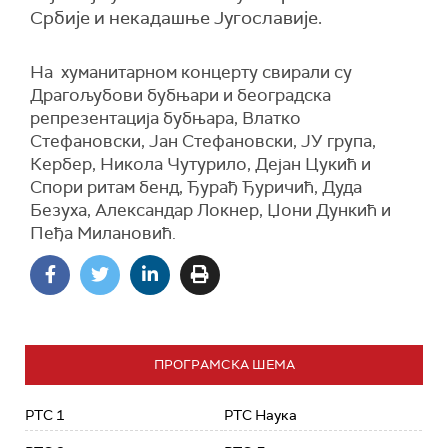
Србије и некадашње Југославије.
На хуманитарном концерту свирали су
Драгољубови бубњари и београдска
репрезентација бубњара, Влатко
Стефановски, Јан Стефановски, ЈУ група,
Кербер, Никола Чутурило, Дејан Цукић и
Спори ритам бенд, Ђурађ Ђуричић, Дуда
Безуха, Александар Локнер, Џони Дункић и
Пеђа Милановић.
ПРОГРАМСКА ШЕМА
РТС 1
РТС Наука