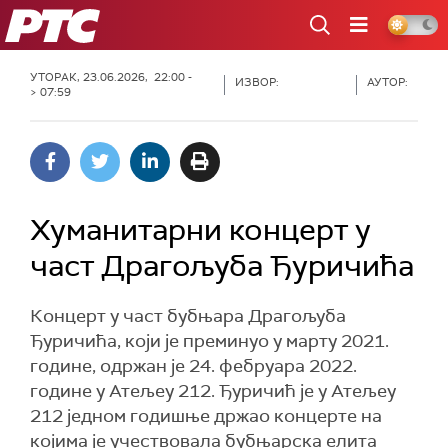
РТС
УТОРАК, 23.06.2026, 22:00 -
ИЗВОР:
АУТОР:
> 07:59
Хуманитарни концерт у
част Драгољуба Ђуричића
Концерт у част бубњара Драгољуба
Ђуричића, који је преминуо у марту 2021.
године, одржан је 24. фебруара 2022.
године у Атељеу 212. Ђуричић је у Атељеу
212 једном годишње држао концерте на
којима је учествовала бубњарска елита