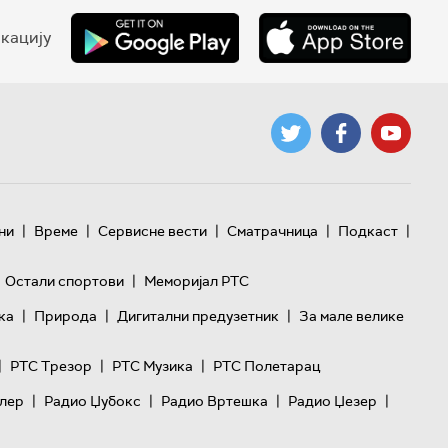
кацију
|
|
|
|
|
ни
Време
Сервисне вести
Сматрачница
Подкаст
|
Остали спортови
Меморијал РТС
|
|
|
ка
Природа
Дигитални предузетник
За мале велике
|
|
|
РТС Трезор
РТС Музика
РТС Полетарац
|
|
|
|
лер
Радио Џубокс
Радио Вртешка
Радио Џезер