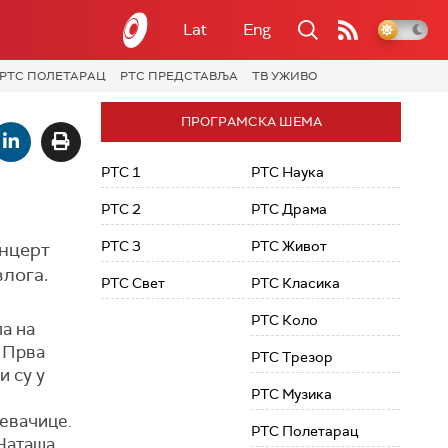
Lat
Eng
РТС ПОЛЕТАРАЦ
РТС ПРЕДСТАВЉА
ТВ УЖИВО
ПРОГРАМСКА ШЕМА
РТС 1
РТС Наука
РТС 2
РТС Драма
РТС 3
РТС Живот
онцерт
злога.
РТС Свет
РТС Класика
РТС Коло
ла на
. Прва
РТС Трезор
и су у
РТС Музика
певачице.
РТС Полетарац
 Наташа