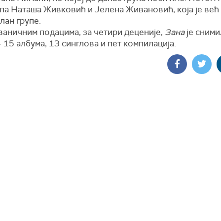
 па Наташа Живковић и Јелена Живановић, која је већ
лан групе.
ваничним подацима, за четири деценије,
Зана
је сними
 15 албума, 13 синглова и пет компилација.