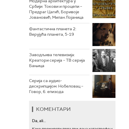
Модерна архитектура у
Србији: Токови и процепи –
Предраг Цагић, Боривоје
РТС ТРЕЗОР
Јовановић, Милан Лојаница
РТС МУЗИКА
Фантастична планета 2:
Верујућа планета, 5-19
РТС ПОЛЕТАРАЦ
Заводљива телевизија:
Креатори серија – ТВ серија
Бањица
Серија са аудио-
дескрипцијом: Нобеловац –
Говор, 6. епизода
КОМЕНТАРИ
Da, ali...
Како преживети прва три дана катастрофе у