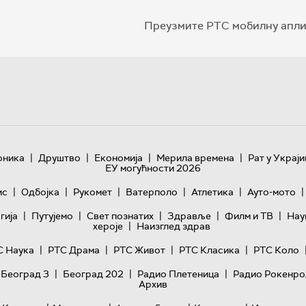
Преузмите РТС мобилну апли
|
|
|
|
оника
Друштво
Економија
Мерила времена
Рат у Украји
ЕУ могућности 2026
|
|
|
|
|
|
ис
Одбојка
Рукомет
Ватерполо
Атлетика
Ауто-мото
|
|
|
|
|
гијa
Путујемо
Свет познатих
Здравље
Филм и ТВ
Нау
|
хероје
Наизглед здрав
|
|
|
|
С Наука
РТС Драма
РТС Живот
РТС Класика
РТС Коло
|
|
|
 Београд 3
Београд 202
Радио Плетеница
Радио Рокенро
Архив