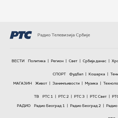
Радио Телевизија Србије
|
|
|
|
ВЕСТИ
Политика
Регион
Свет
Србија данас
Хр
|
|
СПОРТ
Фудбал
Кошарка
Тен
|
|
|
МАГАЗИН
Живот
Занимљивости
Музика
Техноло
|
|
|
|
ТВ
РТС 1
РТС 2
РТС 3
РТС Свет
РТ
|
|
РАДИО
Радио Београд 1
Радио Београд 2
Радио