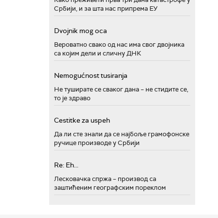
Србији, и за шта нас припрема ЕУ
Dvojnik mog oca
Вероватно свако од нас има свог двојника
са којим дели и сличну ДНК
Nemogućnost tusiranja
Не туширате се сваког дана – не стидите се,
то је здраво
Cestitke za uspeh
Да ли сте знали да се најбоље грамофонске
ручице производе у Србији
Re: Eh...
Лесковачка спржа – производ са
заштићеним географским пореклом