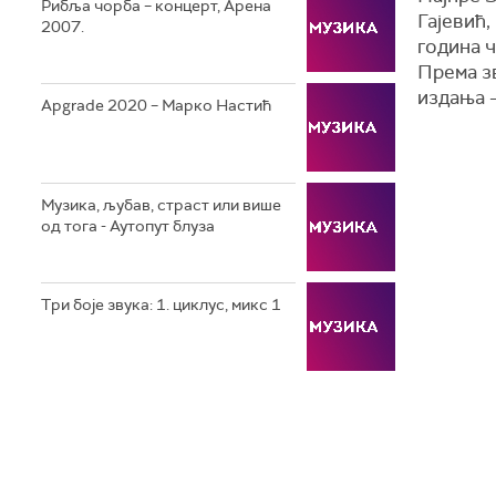
Рибља чорба – концерт, Арена
Гајевић,
2007.
година ч
Према з
издања –
Apgrade 2020 – Марко Настић
Музика, љубав, страст или више
од тога - Аутопут блуза
Три боје звука: 1. циклус, микс 1