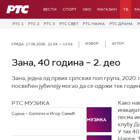
РТС
ВЕСТИ
СПОРТ
OKO
МАГАЗИН
ТВ
Р
РТС 1
РТС 2
РТС 3
РТС СВЕТ
РТС НАУКА
РТС ДРАМА
Р
ИЗВОР:
АУТОР:
СРЕДА, 17.06.2026, 21:04 -> 13:54
Зана, 40 година – 2. део
Зана, једна од првих српских поп група, 2020.
посвећен јубилеју могао да се одржи тек годи
РТС МУЗИКА
Како на
иниција
Сцена – Geminni и Игор Симић
песма им
клубу Д
У тих 40
Најпре З