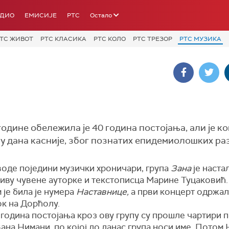
АДИО
ЕМИСИЈЕ
РТС
Остало
ТС ЖИВОТ
РТС КЛАСИКА
РТС КОЛО
РТС ТРЕЗОР
РТС МУЗИКА
 године обележила је 40 година постојања, али је к
ну дана касније, због познатих епидемиолошких ра
воде поједини музички хроничари, група
Зана
је наста
тиву чувене ауторке и текстописца Марине Туцаковић
 је била је нумера
Наставнице,
а први концерт одржал
ок на Дорћолу.
 година постојања кроз ову групу су прошле чартири 
ана Нимани, по којој до данас група носи име. Потом