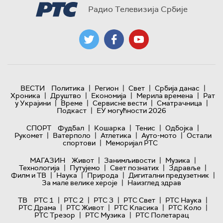
Радио Телевизија Србије
|
|
|
|
ВЕСТИ
Политика
Регион
Свет
Србија данас
|
|
|
|
Хроника
Друштво
Економија
Мерила времена
Рат
|
|
|
|
у Украјини
Време
Сервисне вести
Сматрачница
|
Подкаст
ЕУ могућности 2026
|
|
|
|
СПОРТ
Фудбал
Кошарка
Тенис
Одбојка
|
|
|
|
Рукомет
Ватерполо
Атлетика
Ауто-мото
Остали
|
спортови
Меморијал РТС
|
|
|
МАГАЗИН
Живот
Занимљивости
Музика
|
|
|
|
Технологијa
Путујемо
Свет познатих
Здравље
|
|
|
|
Филм и ТВ
Наука
Природа
Дигитални предузетник
|
За мале велике хероје
Наизглед здрав
|
|
|
|
|
ТВ
РТС 1
РТС 2
РТС 3
РТС Свет
РТС Наука
|
|
|
|
РТС Драма
РТС Живот
РТС Класика
РТС Коло
|
|
РТС Трезор
РТС Музика
РТС Полетарац