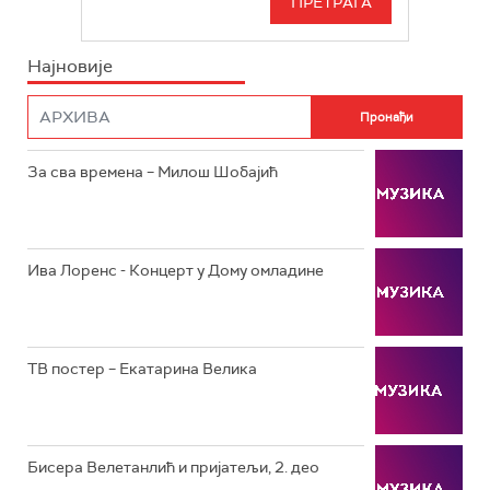
РТС СВЕТ
ИНФО
Најновије
РТС НАУКА
ФИЛМ
РТС ДРАМА
За сва времена – Милош Шобајић
РТС ЖИВОТ
РТС КЛАСИКА
РТС КОЛО
Ива Лоренс - Концерт у Дому омладине
РТС ТРЕЗОР
РТС МУЗИКА
ТВ постер – Екатарина Велика
РТС ПОЛЕТАРАЦ
Бисера Велетанлић и пријатељи, 2. део