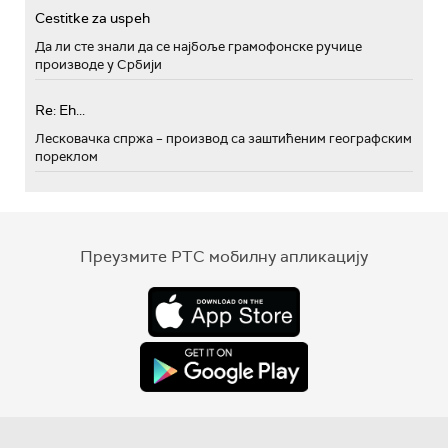
Cestitke za uspeh
Да ли сте знали да се најбоље грамофонске ручице
производе у Србији
Re: Eh...
Лесковачка спржа – производ са заштићеним географским
пореклом
Преузмите РТС мобилну апликацију