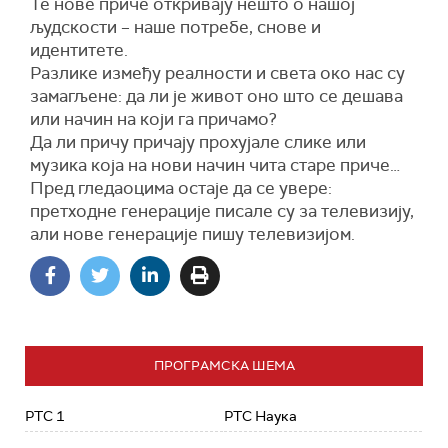
Те нове приче откривају нешто о нашој
људскости – наше потребе, снове и
идентитете.
Разлике између реалности и света око нас су
замагљене: да ли је живот оно што се дешава
или начин на који га причамо?
Да ли причу причају прохујале слике или
музика која на нови начин чита старе приче…
Пред гледаоцима остаје да се увере:
претходне генерације писале су за телевизију,
али нове генерације пишу телевизијом.
ПРОГРАМСКА ШЕМА
РТС 1
РТС Наука