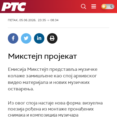
РТС
ПЕТАК, 05.06.2026, 23:35 -> 08:34
Микстејп пројекат
Емисија Микстејп представља музичке
колаже замишљене као спој архивског
видео материјала и нових музичких
остварења.
Из овог споја настаје нова форма: визуелна
поезија рођена из монтаже пронађених
снимака и композиција музичара