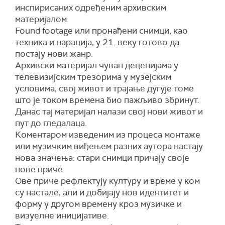
инспирисаних одређеним архивским
материјалом.
Found footage или пронађени снимци, као
техника и нарација, у 21. веку готово да
постају нови жанр.
Архивски материјал чуван деценијама у
телевизијским трезорима у музејским
условима, свој живот и трајање дугује томе
што је током времена био пажљиво збринут.
Данас тај материјал налази свој нови живот и
пут до гледалаца.
Коментаром изведеним из процеса монтаже
или музичким виђењем разних аутора настају
нова значења: стари снимци причају своје
нове приче.
Ове приче рефлектују културу и време у ком
су настале, али и добијају нов идентитет и
форму у другом времену кроз музичке и
визуелне иницијативе.