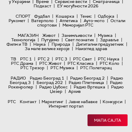
|
|
|
|
у Украјини
Време
Сервисне вести
Сматрачница
|
Подкаст
ЕУ могућности 2026
|
|
|
|
СПОРТ
Фудбал
Кошарка
Тенис
Одбојка
|
|
|
|
Рукомет
Ватерполо
Атлетика
Ауто-мото
Остали
|
спортови
Меморијал РТС
|
|
|
МАГАЗИН
Живот
Занимљивости
Музика
|
|
|
|
Технологијa
Путујемо
Свет познатих
Здравље
|
|
|
|
Филм и ТВ
Наука
Природа
Дигитални предузетник
|
За мале велике хероје
Наизглед здрав
|
|
|
|
|
ТВ
РТС 1
РТС 2
РТС 3
РТС Свет
РТС Наука
|
|
|
|
РТС Драма
РТС Живот
РТС Класика
РТС Коло
|
|
РТС Трезор
РТС Музика
РТС Полетарац
|
|
РАДИО
Радио Београд 1
Радио Београд 2
Радио
|
|
|
Београд 3
Београд 202
Радио Плетеница
Радио
|
|
|
Рокенролер
Радио Џубокс
Радио Вртешка
Радио
|
Џезер
Архив
|
|
|
|
РТС
Контакт
Маркетинг
Јавне набавке
Конкурси
Интернет портал
МАПА САЈТА