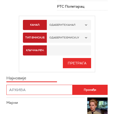
РТС Полетарац
КАНАЛ:
ОДАБЕРИТЕ КАНАЛ
РТС 1
ТИП ЕМИСИЈЕ:
ОДАБЕРИТЕ ЕМИСИЈУ
РТС 2
СПОРТ
КЉУЧНА РЕЧ:
РТС 3
СЕРИЈА
РТС СВЕТ
ИНФО
Најновије
РТС НАУКА
ФИЛМ
РТС ДРАМА
Марни
РТС ЖИВОТ
РТС КЛАСИКА