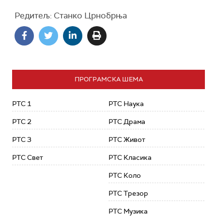
Редитељ: Станко Црнобрња
ПРОГРАМСКА ШЕМА
РТС 1
РТС Наука
РТС 2
РТС Драма
РТС 3
РТС Живот
РТС Свет
РТС Класика
РТС Коло
РТС Трезор
РТС Музика