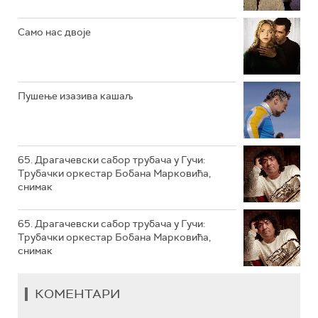
РТС КОЛО
Само нас двоје
РТС ТРЕЗОР
РТС МУЗИКА
Пушење изазива кашаљ
РТС ПОЛЕТАРАЦ
65. Драгачевски сабор трубача у Гучи:
Трубачки оркестар Бобана Марковића,
снимак
65. Драгачевски сабор трубача у Гучи:
Трубачки оркестар Бобана Марковића,
снимак
КОМЕНТАРИ