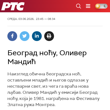
РТС
СРЕДА, 03.06.2026, 23:45 -> 08:34
Београд ноћу, Оливер
Мандић
Наизглед обична београдска ноћ,
остављени младић и његов одлазак у
нестварни свет, из чега га враћа нова
љубав. Оливер Мандић у емисији Београд
ноћу, која је 1981. награђена на Фестивалу
Златна ружа Монтреа.