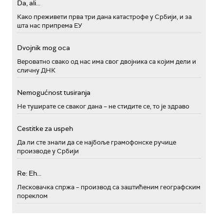
Da, ali...
Како преживети прва три дана катастрофе у Србији, и за
шта нас припрема ЕУ
Dvojnik mog oca
Вероватно свако од нас има свог двојника са којим дели и
сличну ДНК
Nemogućnost tusiranja
Не туширате се сваког дана – не стидите се, то је здраво
Cestitke za uspeh
Да ли сте знали да се најбоље грамофонске ручице
производе у Србији
Re: Eh...
Лесковачка спржа – производ са заштићеним географским
пореклом