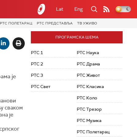
Lat
Eng
РТС ПОЛЕТАРАЦ
РТС ПРЕДСТАВЉА
ТВ УЖИВО
ПРОГРАМСКА ШЕМА
РТС 1
РТС Наука
РТС 2
РТС Драма
РТС 3
РТС Живот
ама је
РТС Свет
РТС Класика
РТС Коло
ланови
њу сваком
РТС Трезор
вна је
РТС Музика
 српског
РТС Полетарац