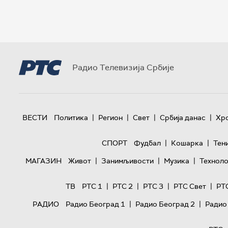
Радио Телевизија Србије
|
|
|
|
ВЕСТИ
Политика
Регион
Свет
Србија данас
Хр
|
|
СПОРТ
Фудбал
Кошарка
Тен
|
|
|
МАГАЗИН
Живот
Занимљивости
Музика
Техноло
|
|
|
|
ТВ
РТС 1
РТС 2
РТС 3
РТС Свет
РТ
|
|
РАДИО
Радио Београд 1
Радио Београд 2
Радио