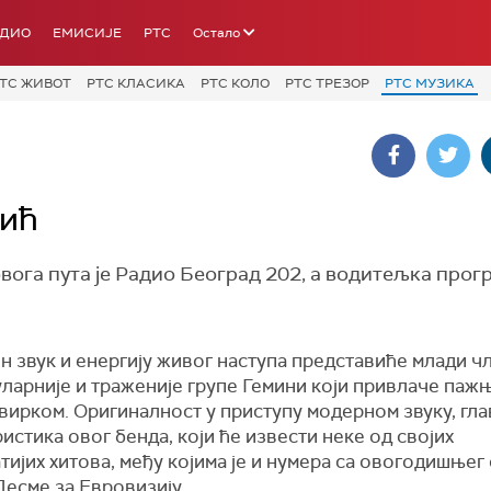
АДИО
ЕМИСИЈЕ
РТС
Остало
ТС ЖИВОТ
РТС КЛАСИКА
РТС КОЛО
РТС ТРЕЗОР
РТС МУЗИКА
мић
ога пута је Радио Београд 202, а водитељка прогр
н звук и енергију живог наступа представиће млади ч
ларније и траженије групе Гемини који привлаче паж
вирком. Оригиналност у приступу модерном звуку, гла
истика овог бенда, који ће извести неке од својих
тијих хитова, међу којима је и нумера са овогодишњег
Песме за Евровизију.