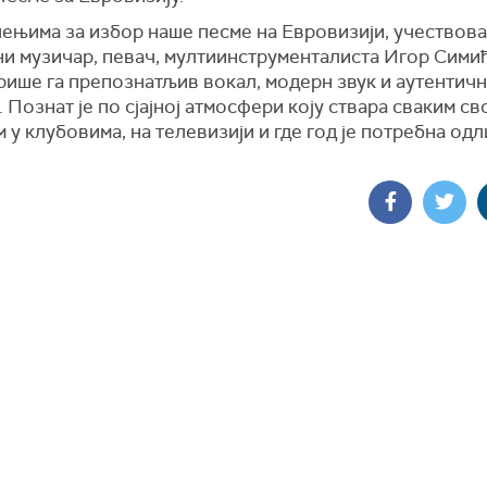
ењима за избор наше песме на Евровизији, учествовао
ни музичар, певач, мултиинструменталиста Игор Симић
рише га препознатљив вокал, модерн звук и аутентич
. Познат је по сјајној атмосфери коју ствара сваким св
 у клубовима, на телевизији и где год је потребна од