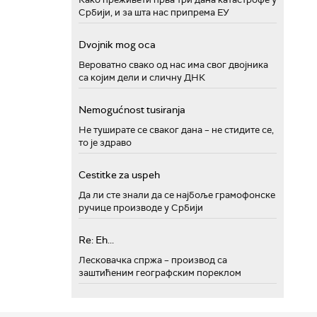
Србији, и за шта нас припрема ЕУ
Dvojnik mog oca
Вероватно свако од нас има свог двојника
са којим дели и сличну ДНК
Nemogućnost tusiranja
Не туширате се сваког дана – не стидите се,
то је здраво
Cestitke za uspeh
Да ли сте знали да се најбоље грамофонске
ручице производе у Србији
Re: Eh...
Лесковачка спржа – производ са
заштићеним географским пореклом