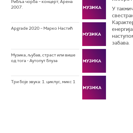
Рибља чорба – концерт, Арена
2007.
У такмич
свестра
Каракте
Apgrade 2020 – Марко Настић
енергија
наступом
забава.
Музика, љубав, страст или више
од тога - Аутопут блуза
Три боје звука: 1. циклус, микс 1