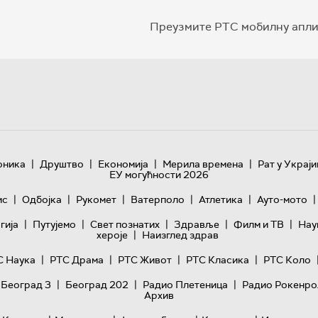
Преузмите РТС мобилну апли
|
|
|
|
оника
Друштво
Економија
Мерила времена
Рат у Украји
ЕУ могућности 2026
|
|
|
|
|
|
ис
Одбојка
Рукомет
Ватерполо
Атлетика
Ауто-мото
|
|
|
|
|
гијa
Путујемо
Свет познатих
Здравље
Филм и ТВ
Нау
|
хероје
Наизглед здрав
|
|
|
|
С Наука
РТС Драма
РТС Живот
РТС Класика
РТС Коло
|
|
|
 Београд 3
Београд 202
Радио Плетеница
Радио Рокенро
Архив