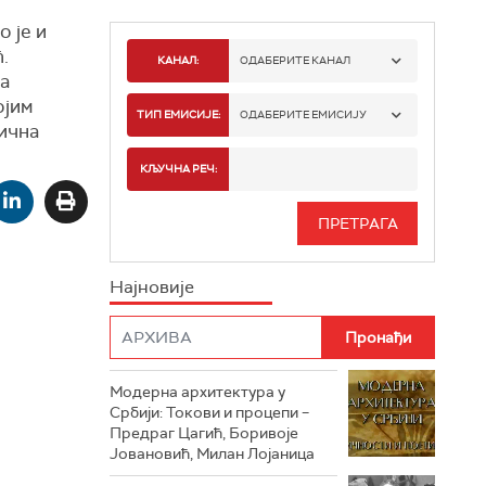
 је и
.
КАНАЛ:
ОДАБЕРИТЕ КАНАЛ
на
ојим
РТС 1
ТИП ЕМИСИЈЕ:
ОДАБЕРИТЕ ЕМИСИЈУ
лична
РТС 2
СПОРТ
КЉУЧНА РЕЧ:
РТС 3
СЕРИЈА
РТС СВЕТ
ИНФО
Најновије
РТС НАУКА
ФИЛМ
РТС ДРАМА
Модерна архитектура у
РТС ЖИВОТ
Србији: Токови и процепи –
Предраг Цагић, Боривоје
РТС КЛАСИКА
Јовановић, Милан Лојаница
РТС КОЛО