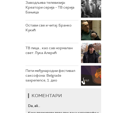
Заводљива телевизија:
Креатори серија – ТВ серија
РТС ТРЕЗОР
Бањица
РТС МУЗИКА
Остави све и читај: Бранко
Кукић
РТС ПОЛЕТАРАЦ
ТВ лица… као сав нормалан
свет: Лука Алерић
Пети међународни фестивал
саксофона: Belgrade
saxperience, 1. део
КОМЕНТАРИ
Da, ali...
Како преживети прва три дана катастрофе у