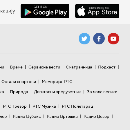
кацију
|
|
|
|
|
ни
Време
Сервисне вести
Сматрачница
Подкаст
|
Остали спортови
Меморијал РТС
|
|
|
ка
Природа
Дигитални предузетник
За мале велике
|
|
|
РТС Трезор
РТС Музика
РТС Полетарац
|
|
|
|
лер
Радио Џубокс
Радио Вртешка
Радио Џезер