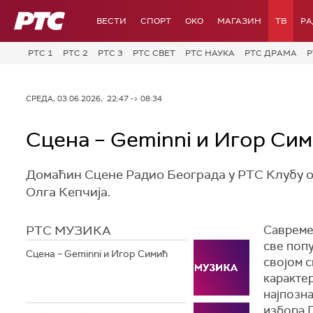
РТС
ВЕСТИ
СПОРТ
OKO
МАГАЗИН
ТВ
Р
РТС 1
РТС 2
РТС 3
РТС СВЕТ
РТС НАУКА
РТС ДРАМА
Р
СРЕДА, 03.06.2026, 22:47 -> 08:34
Сцена – Geminni и Игор Си
Домаћин Сцене Радио Београда у РТС Клубу ов
Олга Кепчија.
РТС МУЗИКА
Савреме
све попу
Сцена – Geminni и Игор Симић
својом с
карактер
најпозна
избора 