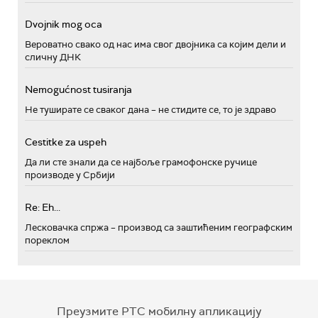
Dvojnik mog oca
Вероватно свако од нас има свог двојника са којим дели и
сличну ДНК
Nemogućnost tusiranja
Не туширате се сваког дана – не стидите се, то је здраво
Cestitke za uspeh
Да ли сте знали да се најбоље грамофонске ручице
производе у Србији
Re: Eh...
Лесковачка спржа – производ са заштићеним географским
пореклом
Преузмите РТС мобилну апликацију