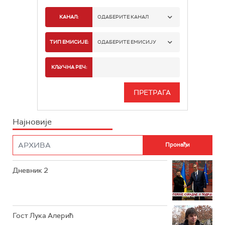
КАНАЛ:
ОДАБЕРИТЕ КАНАЛ
РТС 1
ТИП ЕМИСИЈЕ:
ОДАБЕРИТЕ ЕМИСИЈУ
РТС 2
СПОРТ
КЉУЧНА РЕЧ:
РТС 3
СЕРИЈА
РТС СВЕТ
ИНФО
Најновије
РТС НАУКА
ФИЛМ
РТС ДРАМА
Дневник 2
РТС ЖИВОТ
РТС КЛАСИКА
РТС КОЛО
Гост Лука Алерић