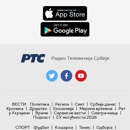
Радио Телевизија Србије
|
|
|
|
ВЕСТИ
Политика
Регион
Свет
Србија данас
|
|
|
|
Хроника
Друштво
Економија
Мерила времена
Рат
|
|
|
|
у Украјини
Време
Сервисне вести
Сматрачница
|
Подкаст
ЕУ могућности 2026
|
|
|
|
СПОРТ
Фудбал
Кошарка
Тенис
Одбојка