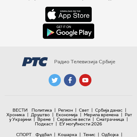
Радио Телевизија Србије
|
|
|
|
ВЕСТИ
Политика
Регион
Свет
Србија данас
|
|
|
|
Хроника
Друштво
Економија
Мерила времена
Рат
|
|
|
|
у Украјини
Време
Сервисне вести
Сматрачница
|
Подкаст
ЕУ могућности 2026
|
|
|
|
СПОРТ
Фудбал
Кошарка
Тенис
Одбојка