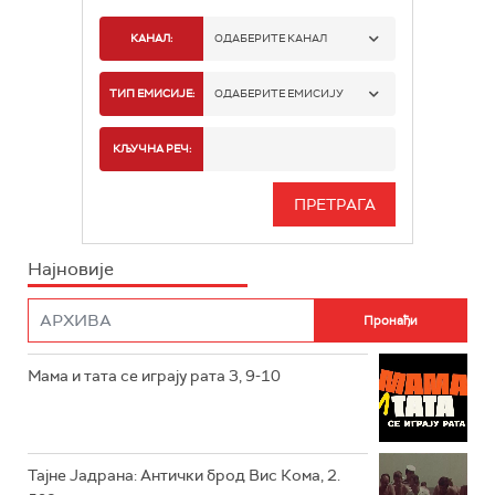
КАНАЛ:
ОДАБЕРИТЕ КАНАЛ
РТС 1
ТИП ЕМИСИЈЕ:
ОДАБЕРИТЕ ЕМИСИЈУ
РТС 2
СПОРТ
КЉУЧНА РЕЧ:
РТС 3
СЕРИЈА
РТС СВЕТ
ИНФО
Најновије
РТС НАУКА
ФИЛМ
РТС ДРАМА
Мама и тата се играју рата 3, 9-10
РТС ЖИВОТ
РТС КЛАСИКА
РТС КОЛО
Тајне Јадрана: Антички брод Вис Кома, 2.