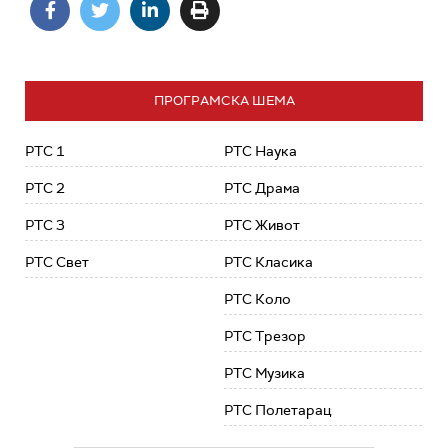
ПРОГРАМСКА ШЕМА
РТС 1
РТС Наука
РТС 2
РТС Драма
РТС 3
РТС Живот
РТС Свет
РТС Класика
РТС Коло
РТС Трезор
РТС Музика
РТС Полетарац