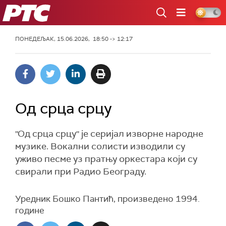
РТС
ПОНЕДЕЉАК, 15.06.2026, 18:50 -> 12:17
Од срца срцу
''Од срца срцу'' је серијал изворне народне
музике. Вокални солисти изводили су
уживо песме уз пратњу оркестара који су
свирали при Радио Београду.
Уредник Бошко Пантић, произведено 1994.
године