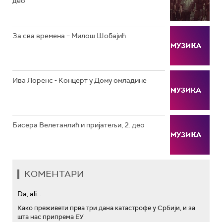
део
РТС ТРЕЗОР
РТС МУЗИКА
За сва времена – Милош Шобајић
РТС ПОЛЕТАРАЦ
Ива Лоренс - Концерт у Дому омладине
Бисера Велетанлић и пријатељи, 2. део
КОМЕНТАРИ
Da, ali...
Како преживети прва три дана катастрофе у Србији, и за
шта нас припрема ЕУ