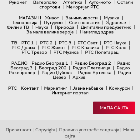
|
|
|
|
Рукомет
Ватерполо
Атлетика
Ауто-мото
Остали
|
спортови
Меморијал РТС
|
|
|
МАГАЗИН
Живот
Занимљивости
Музика
|
|
|
|
Технологијa
Путујемо
Свет познатих
Здравље
|
|
|
|
Филм и ТВ
Наука
Природа
Дигитални предузетник
|
За мале велике хероје
Наизглед здрав
|
|
|
|
|
ТВ
РТС 1
РТС 2
РТС 3
РТС Свет
РТС Наука
|
|
|
|
РТС Драма
РТС Живот
РТС Класика
РТС Коло
|
|
РТС Трезор
РТС Музика
РТС Полетарац
|
|
РАДИО
Радио Београд 1
Радио Београд 2
Радио
|
|
|
Београд 3
Београд 202
Радио Плетеница
Радио
|
|
|
Рокенролер
Радио Џубокс
Радио Вртешка
Радио
|
Џезер
Архив
|
|
|
|
РТС
Контакт
Маркетинг
Јавне набавке
Конкурси
Интернет портал
МАПА САЈТА
Приватност
Copyright
Правила употребе садржаја
Мапа
|
|
|
сајта