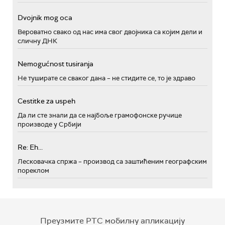
Dvojnik mog oca
Вероватно свако од нас има свог двојника са којим дели и
сличну ДНК
Nemogućnost tusiranja
Не туширате се сваког дана – не стидите се, то је здраво
Cestitke za uspeh
Да ли сте знали да се најбоље грамофонске ручице
производе у Србији
Re: Eh...
Лесковачка спржа – производ са заштићеним географским
пореклом
Преузмите РТС мобилну апликацију