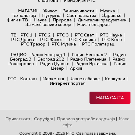
|
спортови
Меморијал РТС
|
|
|
МАГАЗИН
Живот
Занимљивости
Музика
|
|
|
|
Технологијa
Путујемо
Свет познатих
Здравље
|
|
|
|
Филм и ТВ
Наука
Природа
Дигитални предузетник
|
За мале велике хероје
Наизглед здрав
|
|
|
|
|
ТВ
РТС 1
РТС 2
РТС 3
РТС Свет
РТС Наука
|
|
|
|
РТС Драма
РТС Живот
РТС Класика
РТС Коло
|
|
РТС Трезор
РТС Музика
РТС Полетарац
|
|
РАДИО
Радио Београд 1
Радио Београд 2
Радио
|
|
|
Београд 3
Београд 202
Радио Плетеница
Радио
|
|
|
Рокенролер
Радио Џубокс
Радио Вртешка
Радио
|
Џезер
Архив
|
|
|
|
РТС
Контакт
Маркетинг
Јавне набавке
Конкурси
Интернет портал
МАПА САЈТА
Приватност
Copyright
Правила употребе садржаја
Мапа
|
|
|
сајта
Copyright © 2008 - 2026 РТС. Сва права задржана.