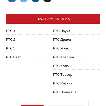
ПРОГРАМСКА ШЕМА
РТС 1
РТС Наука
РТС 2
РТС Драма
РТС 3
РТС Живот
РТС Свет
РТС Класика
РТС Коло
РТС Трезор
РТС Музика
РТС Полетарац