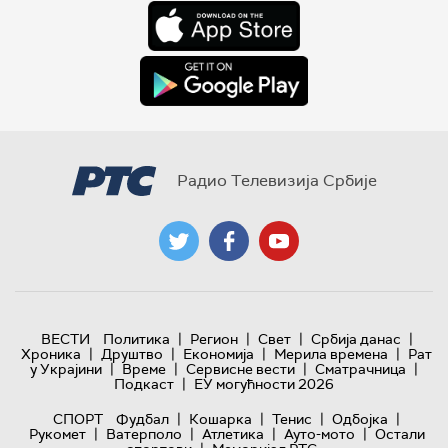
Радио Телевизија Србије
|
|
|
|
ВЕСТИ
Политика
Регион
Свет
Србија данас
|
|
|
|
Хроника
Друштво
Економија
Мерила времена
Рат
|
|
|
|
у Украјини
Време
Сервисне вести
Сматрачница
|
Подкаст
ЕУ могућности 2026
|
|
|
|
СПОРТ
Фудбал
Кошарка
Тенис
Одбојка
|
|
|
|
Рукомет
Ватерполо
Атлетика
Ауто-мото
Остали