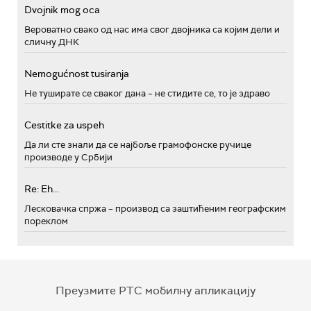
Dvojnik mog oca
Вероватно свако од нас има свог двојника са којим дели и
сличну ДНК
Nemogućnost tusiranja
Не туширате се сваког дана – не стидите се, то је здраво
Cestitke za uspeh
Да ли сте знали да се најбоље грамофонске ручице
производе у Србији
Re: Eh...
Лесковачка спржа – производ са заштићеним географским
пореклом
Преузмите РТС мобилну апликацију