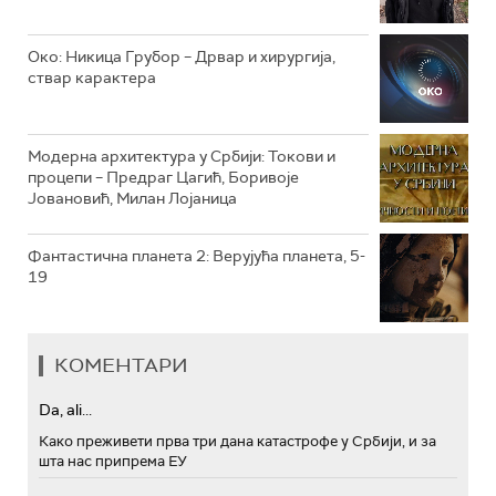
РТС МУЗИКА
Око: Никица Грубор – Дрвар и хирургија,
ствар карактера
РТС ПОЛЕТАРАЦ
Модерна архитектура у Србији: Токови и
процепи – Предраг Цагић, Боривоје
Јовановић, Милан Лојаница
Фантастична планета 2: Верујућа планета, 5-
19
КОМЕНТАРИ
Da, ali...
Како преживети прва три дана катастрофе у Србији, и за
шта нас припрема ЕУ