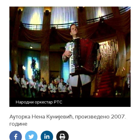
Народни оркестар РТС
Ауторка Нена Кунијевић, произведено 2007.
године