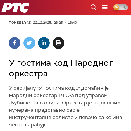
РТС
ПОНЕДЕЉАК, 22.12.2025, 23:25 -> 13:40
У гостима код Народног
оркестра
У серијалу ''У гостима код...'' домаћин je
Народни оркестар РТС-а под управом
Љубише Павковића. Оркестар је најлепшим
нумерама представио своје
инструменталне солисте и певаче са којима
често сарађује.