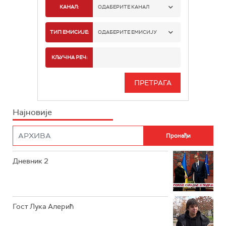
КАНАЛ:
ОДАБЕРИТЕ КАНАЛ
РТС 1
ТИП ЕМИСИЈЕ:
ОДАБЕРИТЕ ЕМИСИЈУ
РТС 2
СПОРТ
КЉУЧНА РЕЧ:
РТС 3
СЕРИЈА
РТС СВЕТ
ИНФО
Најновије
РТС НАУКА
ФИЛМ
РТС ДРАМА
Дневник 2
РТС ЖИВОТ
РТС КЛАСИКА
РТС КОЛО
Гост Лука Алерић
РТС ТРЕЗОР