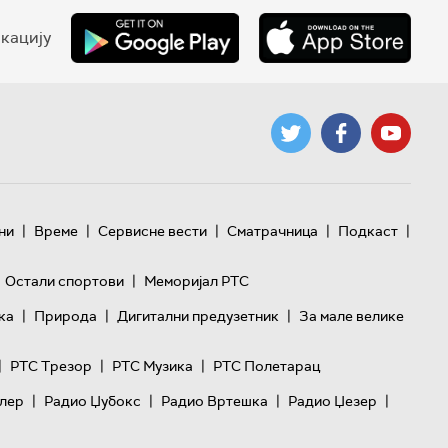
кацију
|
|
|
|
|
ни
Време
Сервисне вести
Сматрачница
Подкаст
|
Остали спортови
Меморијал РТС
|
|
|
ка
Природа
Дигитални предузетник
За мале велике
|
|
|
РТС Трезор
РТС Музика
РТС Полетарац
|
|
|
|
лер
Радио Џубокс
Радио Вртешка
Радио Џезер