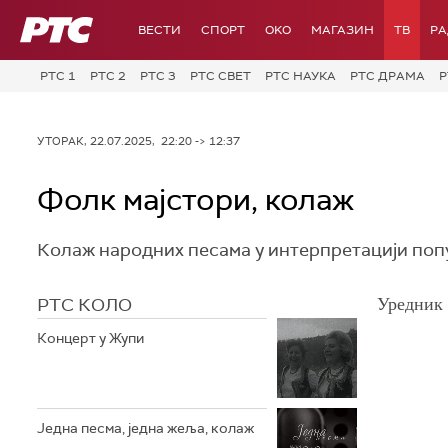
РТС
ВЕСТИ
СПОРТ
OKO
МАГАЗИН
ТВ
Р
РТС 1
РТС 2
РТС 3
РТС СВЕТ
РТС НАУКА
РТС ДРАМА
Р
УТОРАК, 22.07.2025, 22:20 -> 12:37
Фолк мајстори, колаж
Колаж народних песама у интерпретацији попул
РТС КОЛО
Уредник 
Концерт у Жупи
Једна песма, једна жеља, колаж