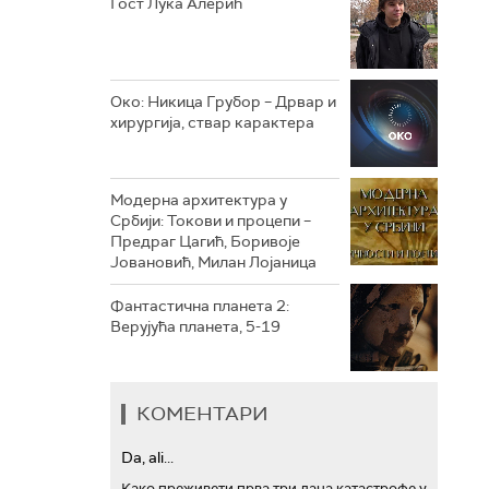
Гост Лука Алерић
РТС ТРЕЗОР
РТС МУЗИКА
Око: Никица Грубор – Дрвар и
хирургија, ствар карактера
РТС ПОЛЕТАРАЦ
Модерна архитектура у
Србији: Токови и процепи –
Предраг Цагић, Боривоје
Јовановић, Милан Лојаница
Фантастична планета 2:
Верујућа планета, 5-19
КОМЕНТАРИ
Da, ali...
Како преживети прва три дана катастрофе у