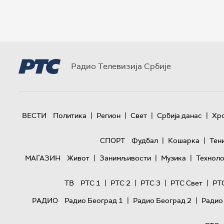
Радио Телевизија Србије
|
|
|
|
ВЕСТИ
Политика
Регион
Свет
Србија данас
Хр
|
|
СПОРТ
Фудбал
Кошарка
Тен
|
|
|
МАГАЗИН
Живот
Занимљивости
Музика
Техноло
|
|
|
|
ТВ
РТС 1
РТС 2
РТС 3
РТС Свет
РТ
|
|
РАДИО
Радио Београд 1
Радио Београд 2
Радио