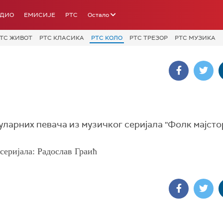
АДИО
ЕМИСИЈЕ
РТС
Остало
ТС ЖИВОТ
РТС КЛАСИКА
РТС КОЛО
РТС ТРЕЗОР
РТС МУЗИКА
арних певача из музичког серијала ''Фолк мајстор
серијала: Радослав Граић