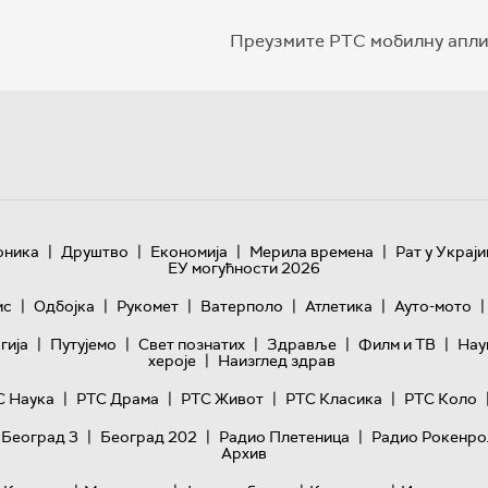
Преузмите РТС мобилну апли
|
|
|
|
оника
Друштво
Економија
Мерила времена
Рат у Украји
ЕУ могућности 2026
|
|
|
|
|
|
ис
Одбојка
Рукомет
Ватерполо
Атлетика
Ауто-мото
|
|
|
|
|
гијa
Путујемо
Свет познатих
Здравље
Филм и ТВ
Нау
|
хероје
Наизглед здрав
|
|
|
|
С Наука
РТС Драма
РТС Живот
РТС Класика
РТС Коло
|
|
|
 Београд 3
Београд 202
Радио Плетеница
Радио Рокенро
Архив