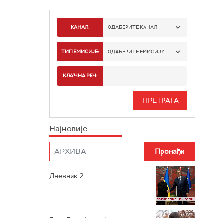
КАНАЛ:
ОДАБЕРИТЕ КАНАЛ
РТС 1
ТИП ЕМИСИЈЕ:
ОДАБЕРИТЕ ЕМИСИЈУ
РТС 2
СПОРТ
КЉУЧНА РЕЧ:
РТС 3
СЕРИЈА
РТС СВЕТ
ИНФО
Најновије
РТС НАУКА
ФИЛМ
РТС ДРАМА
Дневник 2
РТС ЖИВОТ
РТС КЛАСИКА
РТС КОЛО