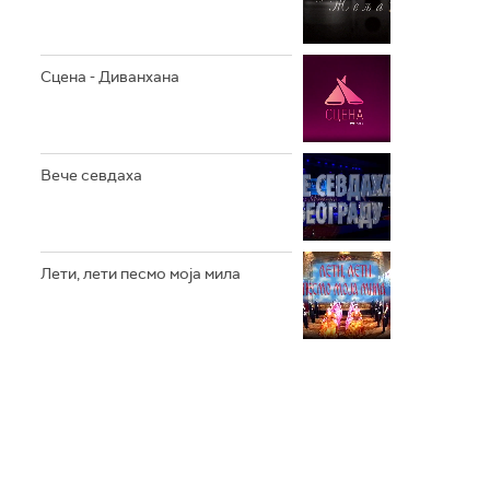
Сцена - Диванхана
Вече севдаха
Лети, лети песмо моја мила