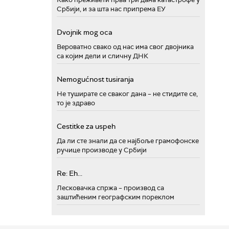
Србији, и за шта нас припрема ЕУ
Dvojnik mog oca
Вероватно свако од нас има свог двојника
са којим дели и сличну ДНК
Nemogućnost tusiranja
Не туширате се сваког дана – не стидите се,
то је здраво
Cestitke za uspeh
Да ли сте знали да се најбоље грамофонске
ручице производе у Србији
Re: Eh...
Лесковачка спржа – производ са
заштићеним географским пореклом