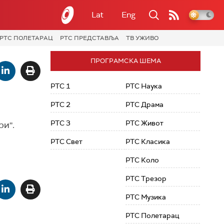
Lat
Eng
РТС ПОЛЕТАРАЦ
РТС ПРЕДСТАВЉА
ТВ УЖИВО
ПРОГРАМСКА ШЕМА
РТС 1
РТС Наука
РТС 2
РТС Драма
РТС 3
РТС Живот
и''.
РТС Свет
РТС Класика
РТС Коло
РТС Трезор
РТС Музика
РТС Полетарац