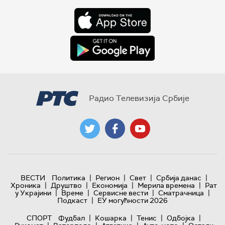
Радио Телевизија Србије
|
|
|
|
ВЕСТИ
Политика
Регион
Свет
Србија данас
|
|
|
|
Хроника
Друштво
Економија
Мерила времена
Рат
|
|
|
|
у Украјини
Време
Сервисне вести
Сматрачница
|
Подкаст
ЕУ могућности 2026
|
|
|
|
СПОРТ
Фудбал
Кошарка
Тенис
Одбојка