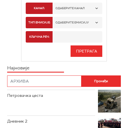
КАНАЛ:
ОДАБЕРИТЕ КАНАЛ
РТС 1
ТИП ЕМИСИЈЕ:
ОДАБЕРИТЕ ЕМИСИЈУ
РТС 2
СПОРТ
КЉУЧНА РЕЧ:
РТС 3
СЕРИЈА
РТС СВЕТ
ИНФО
Најновије
РТС НАУКА
ФИЛМ
РТС ДРАМА
Петровачка цеста
РТС ЖИВОТ
РТС КЛАСИКА
РТС КОЛО
Дневник 2