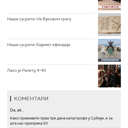
РТС ТРЕЗОР
РТС МУЗИКА
Наши сусрети: На Вуковом трагу
РТС ПОЛЕТАРАЦ
Наши сусрети: Кијамет ефендија
Лако је Ралету, 4-40
КОМЕНТАРИ
Da, ali...
Како преживети прва три дана катастрофе у Србији, и за
шта нас припрема ЕУ