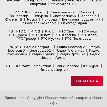
|
|
|
|
Рукомет
Ватерполо
Атлетика
Ауто-мото
Остали
|
спортови
Меморијал РТС
|
|
|
МАГАЗИН
Живот
Занимљивости
Музика
|
|
|
|
Технологијa
Путујемо
Свет познатих
Здравље
|
|
|
|
Филм и ТВ
Наука
Природа
Дигитални предузетник
|
За мале велике хероје
Наизглед здрав
|
|
|
|
|
ТВ
РТС 1
РТС 2
РТС 3
РТС Свет
РТС Наука
|
|
|
|
РТС Драма
РТС Живот
РТС Класика
РТС Коло
|
|
РТС Трезор
РТС Музика
РТС Полетарац
|
|
РАДИО
Радио Београд 1
Радио Београд 2
Радио
|
|
|
Београд 3
Београд 202
Радио Плетеница
Радио
|
|
|
Рокенролер
Радио Џубокс
Радио Вртешка
Радио
|
Џезер
Архив
|
|
|
|
РТС
Контакт
Маркетинг
Јавне набавке
Конкурси
Интернет портал
МАПА САЈТА
Приватност
Copyright
Правила употребе садржаја
Мапа
|
|
|
сајта