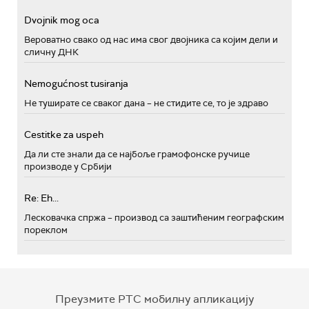
Dvojnik mog oca
Вероватно свако од нас има свог двојника са којим дели и
сличну ДНК
Nemogućnost tusiranja
Не туширате се сваког дана – не стидите се, то је здраво
Cestitke za uspeh
Да ли сте знали да се најбоље грамофонске ручице
производе у Србији
Re: Eh...
Лесковачка спржа – производ са заштићеним географским
пореклом
Преузмите РТС мобилну апликацију