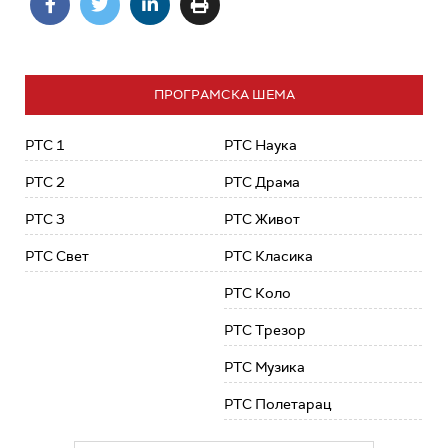
ПРОГРАМСКА ШЕМА
РТС 1
РТС Наука
РТС 2
РТС Драма
РТС 3
РТС Живот
РТС Свет
РТС Класика
РТС Коло
РТС Трезор
РТС Музика
РТС Полетарац