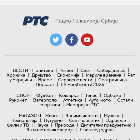
Радио Телевизија Србије
|
|
|
|
ВЕСТИ
Политика
Регион
Свет
Србија данас
|
|
|
|
Хроника
Друштво
Економија
Мерила времена
Рат
|
|
|
|
у Украјини
Време
Сервисне вести
Сматрачница
|
Подкаст
ЕУ могућности 2026
|
|
|
|
СПОРТ
Фудбал
Кошарка
Тенис
Одбојка
|
|
|
|
Рукомет
Ватерполо
Атлетика
Ауто-мото
Остали
|
спортови
Меморијал РТС
|
|
|
МАГАЗИН
Живот
Занимљивости
Музика
|
|
|
|
Технологијa
Путујемо
Свет познатих
Здравље
|
|
|
|
Филм и ТВ
Наука
Природа
Дигитални предузетник
|
За мале велике хероје
Наизглед здрав