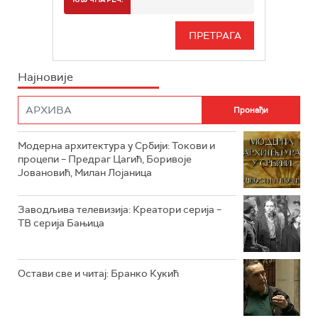
РТС 3
СЕРИЈА
РТС СВЕТ
ИНФО
Најновије
РТС НАУКА
ФИЛМ
РТС ДРАМА
Модерна архитектура у Србији: Токови и
РТС ЖИВОТ
процепи – Предраг Цагић, Боривоје
Јовановић, Милан Лојаница
РТС КЛАСИКА
РТС КОЛО
Заводљива телевизија: Креатори серија –
ТВ серија Бањица
РТС ТРЕЗОР
РТС МУЗИКА
Остави све и читај: Бранко Кукић
РТС ПОЛЕТАРАЦ