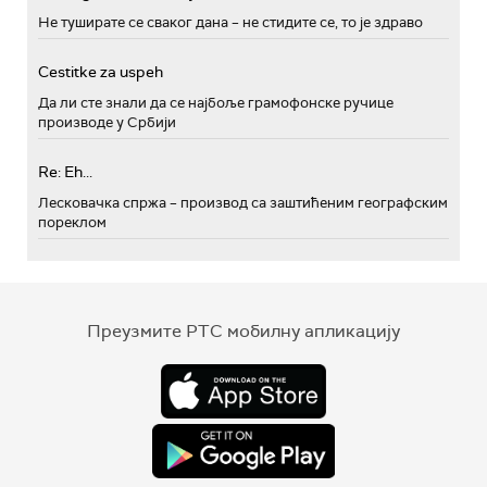
Не туширате се сваког дана – не стидите се, то је здраво
Cestitke za uspeh
Да ли сте знали да се најбоље грамофонске ручице
производе у Србији
Re: Eh...
Лесковачка спржа – производ са заштићеним географским
пореклом
Преузмите РТС мобилну апликацију