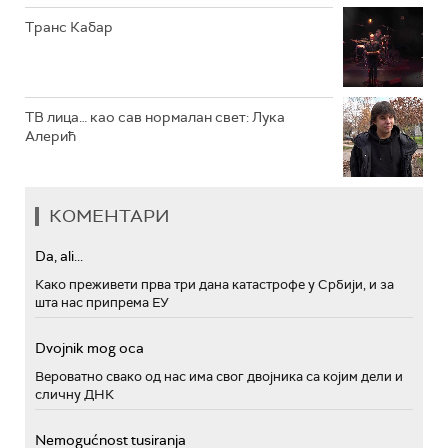
Транс Кабар
ТВ лица… као сав нормалан свет: Лука
Алерић
КОМЕНТАРИ
Da, ali...
Како преживети прва три дана катастрофе у Србији, и за
шта нас припрема ЕУ
Dvojnik mog oca
Вероватно свако од нас има свог двојника са којим дели и
сличну ДНК
Nemogućnost tusiranja