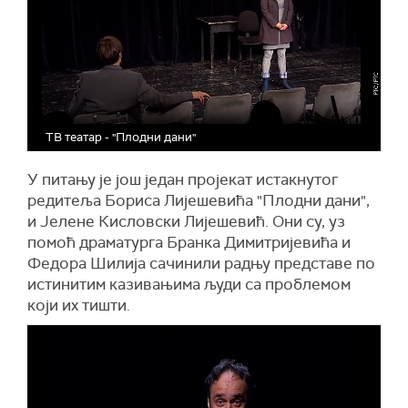
ТВ театар - "Плодни дани"
У питању је још један пројекат истакнутог
редитеља Бориса Лијешевића "Плодни дани",
и Јелене Кисловски Лијешевић. Они су, уз
помоћ драматурга Бранка Димитријевића и
Федора Шилија сачинили радњу представе по
истинитим казивањима људи са проблемом
који их тишти.