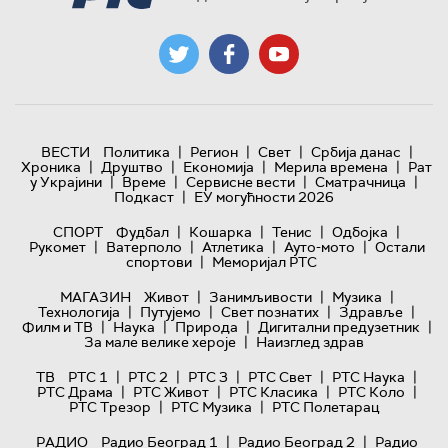
|
|
|
|
ВЕСТИ
Политика
Регион
Свет
Србија данас
|
|
|
|
Хроника
Друштво
Економија
Мерила времена
Рат
|
|
|
|
у Украјини
Време
Сервисне вести
Сматрачница
|
Подкаст
ЕУ могућности 2026
|
|
|
|
СПОРТ
Фудбал
Кошарка
Тенис
Одбојка
|
|
|
|
Рукомет
Ватерполо
Атлетика
Ауто-мото
Остали
|
спортови
Меморијал РТС
|
|
|
МАГАЗИН
Живот
Занимљивости
Музика
|
|
|
|
Технологијa
Путујемо
Свет познатих
Здравље
|
|
|
|
Филм и ТВ
Наука
Природа
Дигитални предузетник
|
За мале велике хероје
Наизглед здрав
|
|
|
|
|
ТВ
РТС 1
РТС 2
РТС 3
РТС Свет
РТС Наука
|
|
|
|
РТС Драма
РТС Живот
РТС Класика
РТС Коло
|
|
РТС Трезор
РТС Музика
РТС Полетарац
|
|
РАДИО
Радио Београд 1
Радио Београд 2
Радио