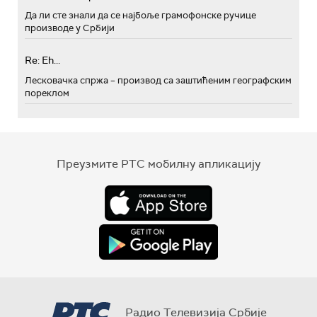
Да ли сте знали да се најбоље грамофонске ручице
производе у Србији
Re: Eh...
Лесковачка спржа – производ са заштићеним географским
пореклом
Преузмите РТС мобилну апликацију
Радио Телевизија Србије