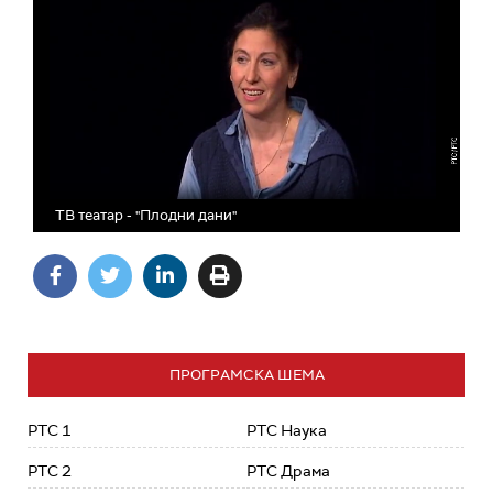
ТВ театар - "Плодни дани"
ПРОГРАМСКА ШЕМА
РТС 1
РТС Наука
РТС 2
РТС Драма