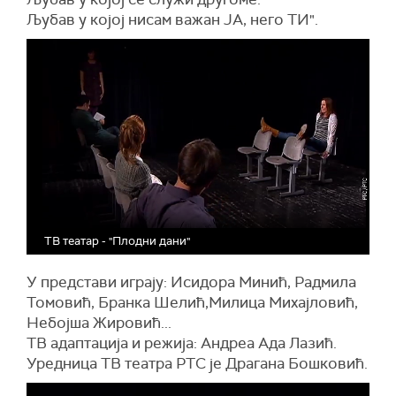
Љубав у којој нисам важан ЈА, него ТИ".
ТВ театар - "Плодни дани"
У представи играју: Исидора Минић, Радмила
Томовић, Бранка Шелић,Милица Михајловић,
Небојша Жировић...
ТВ адаптација и режија: Андреа Ада Лазић.
Уредница ТВ театра РТС је Драгана Бошковић.