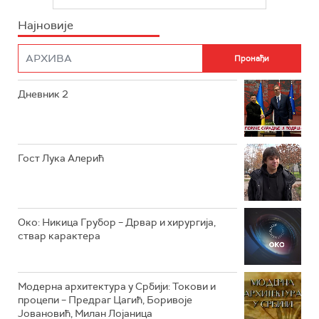
РТС СВЕТ
ИНФО
Најновије
РТС НАУКА
ФИЛМ
РТС ДРАМА
Дневник 2
РТС ЖИВОТ
РТС КЛАСИКА
РТС КОЛО
Гост Лука Алерић
РТС ТРЕЗОР
РТС МУЗИКА
Око: Никица Грубор – Дрвар и хирургија,
ствар карактера
РТС ПОЛЕТАРАЦ
Модерна архитектура у Србији: Токови и
процепи – Предраг Цагић, Боривоје
Јовановић, Милан Лојаница