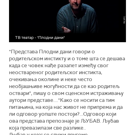
ТВ театар - "Плодни дани"
"Представа Плодни дани говори о
родитељском инстикту и о томе шта се дешава
када се човек нађе разапет између свог
неоствареног родитељског инстикта,
очекивања околине и неке често
необјашњиве могућности да се као родитељ
оствари", пишу о свом сценском истраживању
аутори представе...."Како се носити са тим
питањина, на која нас живот не припрема и да
ли одговор уопште постоји?...Одговор који
ова представа препознаје је ЉУБАВ. Љубав
која превазилази све разлике..
Љубав у којој се служи другоме.