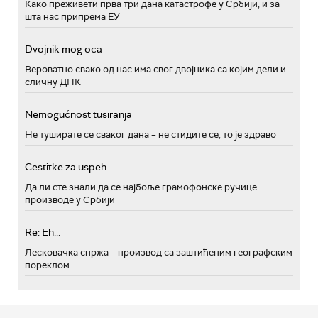
Како преживети прва три дана катастрофе у Србији, и за
шта нас припрема ЕУ
Dvojnik mog oca
Вероватно свако од нас има свог двојника са којим дели и
сличну ДНК
Nemogućnost tusiranja
Не туширате се сваког дана – не стидите се, то је здраво
Cestitke za uspeh
Да ли сте знали да се најбоље грамофонске ручице
производе у Србији
Re: Eh...
Лесковачка спржа – производ са заштићеним географским
пореклом