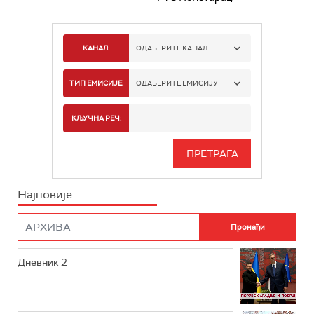
КАНАЛ:
ОДАБЕРИТЕ КАНАЛ
РТС 1
ТИП ЕМИСИЈЕ:
ОДАБЕРИТЕ ЕМИСИЈУ
РТС 2
СПОРТ
КЉУЧНА РЕЧ:
РТС 3
СЕРИЈА
РТС СВЕТ
ИНФО
Најновије
РТС НАУКА
ФИЛМ
РТС ДРАМА
Дневник 2
РТС ЖИВОТ
РТС КЛАСИКА