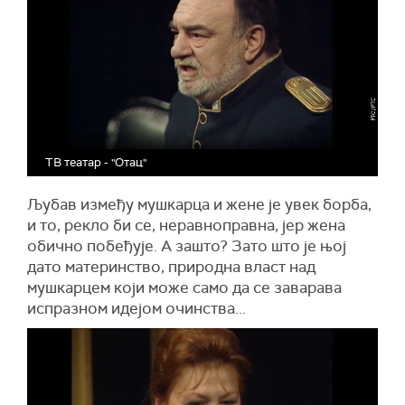
ТВ театар - "Отац"
Љубав између мушкарца и жене је увек борба,
и то, рекло би се, неравноправна, јер жена
обично побеђује. А зашто? Зато што је њој
дато материнство, природна власт над
мушкарцем који може само да се заварава
испразном идејом очинства...