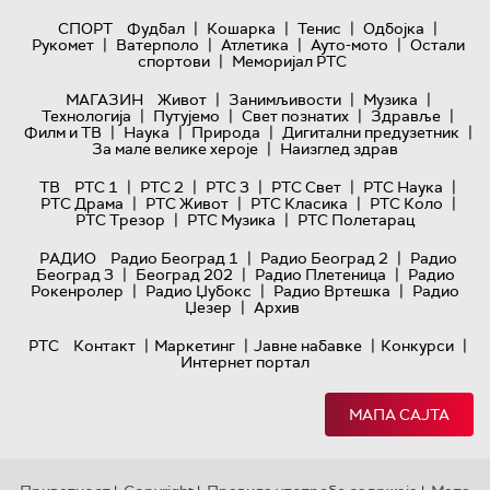
|
|
|
|
СПОРТ
Фудбал
Кошарка
Тенис
Одбојка
|
|
|
|
Рукомет
Ватерполо
Атлетика
Ауто-мото
Остали
|
спортови
Меморијал РТС
|
|
|
МАГАЗИН
Живот
Занимљивости
Музика
|
|
|
|
Технологијa
Путујемо
Свет познатих
Здравље
|
|
|
|
Филм и ТВ
Наука
Природа
Дигитални предузетник
|
За мале велике хероје
Наизглед здрав
|
|
|
|
|
ТВ
РТС 1
РТС 2
РТС 3
РТС Свет
РТС Наука
|
|
|
|
РТС Драма
РТС Живот
РТС Класика
РТС Коло
|
|
РТС Трезор
РТС Музика
РТС Полетарац
|
|
РАДИО
Радио Београд 1
Радио Београд 2
Радио
|
|
|
Београд 3
Београд 202
Радио Плетеница
Радио
|
|
|
Рокенролер
Радио Џубокс
Радио Вртешка
Радио
|
Џезер
Архив
|
|
|
|
РТС
Контакт
Маркетинг
Јавне набавке
Конкурси
Интернет портал
МАПА САЈТА