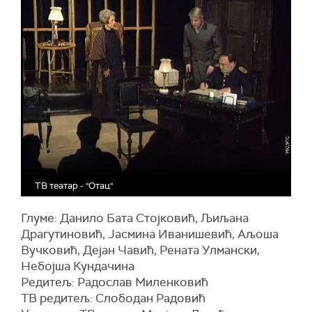
ТВ театар - "Отац"
Глуме: Данило Бата Стојковић, Љиљана
Драгутиновић, Јасмина Иванишевић, Аљоша
Вучковић, Дејан Чавић, Рената Улмански,
Небојша Кундачина
Редитељ: Радослав Миленковић
ТВ редитељ: Слободан Радовић