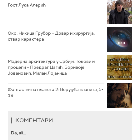
РТС КОЛО
Гост Лука Алерић
РТС ТРЕЗОР
РТС МУЗИКА
Око: Никица Грубор – Дрвар и хирургија,
ствар карактера
РТС ПОЛЕТАРАЦ
Модерна архитектура у Србији: Токови и
процепи – Предраг Цагић, Боривоје
Јовановић, Милан Лојаница
Фантастична планета 2: Верујућа планета, 5-
19
КОМЕНТАРИ
Da, ali...