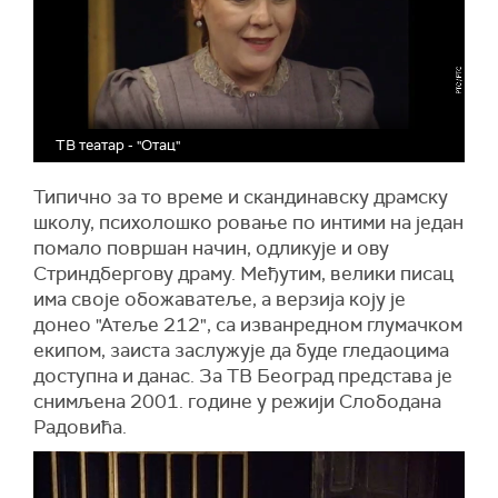
ТВ театар - "Отац"
Типично за то време и скандинавску драмску
школу, психолошко ровање по интими на један
помало површан начин, одликује и ову
Стриндбергову драму. Међутим, велики писац
има своје обожаватеље, а верзија коју је
донео "Атеље 212", са изванредном глумачком
екипом, заиста заслужује да буде гледаоцима
доступна и данас. За ТВ Београд представа је
снимљена 2001. године у режији Слободана
Радовића.