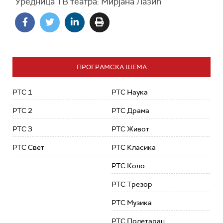
Уредница ТВ театра: Мирјана Лазић
ПРОГРАМСКА ШЕМА
РТС 1
РТС Наука
РТС 2
РТС Драма
РТС 3
РТС Живот
РТС Свет
РТС Класика
РТС Коло
РТС Трезор
РТС Музика
РТС Полетарац