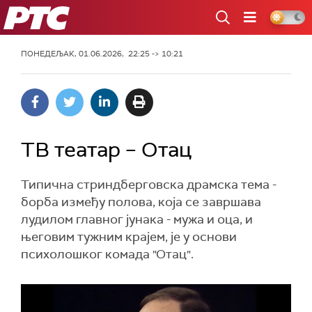
РТС
ПОНЕДЕЉАК, 01.06.2026, 22:25 -> 10:21
ТВ театар – Отац
Типична стриндберговска драмска тема -
борба између полова, која се завршава
лудилом главног јунака - мужа и оца, и
његовим тужним крајем, је у основи
психолошког комада "Отац".