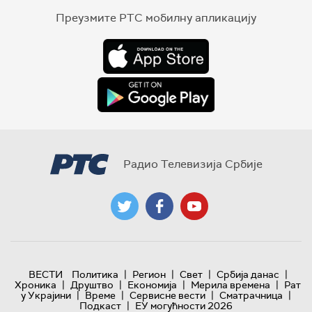
Преузмите РТС мобилну апликацију
Радио Телевизија Србије
|
|
|
|
ВЕСТИ
Политика
Регион
Свет
Србија данас
|
|
|
|
Хроника
Друштво
Економија
Мерила времена
Рат
|
|
|
|
у Украјини
Време
Сервисне вести
Сматрачница
|
Подкаст
ЕУ могућности 2026