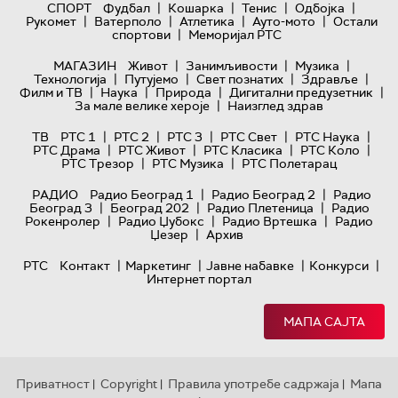
|
|
|
|
СПОРТ
Фудбал
Кошарка
Тенис
Одбојка
|
|
|
|
Рукомет
Ватерполо
Атлетика
Ауто-мото
Остали
|
спортови
Меморијал РТС
|
|
|
МАГАЗИН
Живот
Занимљивости
Музика
|
|
|
|
Технологијa
Путујемо
Свет познатих
Здравље
|
|
|
|
Филм и ТВ
Наука
Природа
Дигитални предузетник
|
За мале велике хероје
Наизглед здрав
|
|
|
|
|
ТВ
РТС 1
РТС 2
РТС 3
РТС Свет
РТС Наука
|
|
|
|
РТС Драма
РТС Живот
РТС Класика
РТС Коло
|
|
РТС Трезор
РТС Музика
РТС Полетарац
|
|
РАДИО
Радио Београд 1
Радио Београд 2
Радио
|
|
|
Београд 3
Београд 202
Радио Плетеница
Радио
|
|
|
Рокенролер
Радио Џубокс
Радио Вртешка
Радио
|
Џезер
Архив
|
|
|
|
РТС
Контакт
Маркетинг
Јавне набавке
Конкурси
Интернет портал
МАПА САЈТА
Приватност
Copyright
Правила употребе садржаја
Мапа
|
|
|