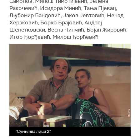
Самолов, Милош Тимотијевић, Јелена
Ракочевић, Исидора Минић, Тања Пјевац,
Љубомир Бандовић, Јаков Јевтовић, Ненад
Хераковић, Борко Брајовић, Андреј
Шепетковски, Весна Чипчић, Бојан Жировић,
Игор Ђорђевић, Милош Ђорђевић
"Сумњива лица 2"