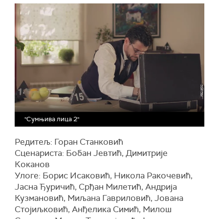
"Сумњива лица 2"
Редитељ: Горан Станковић
Сценариста: Бобан Јевтић, Димитрије
Коканов
Улоге: Борис Исаковић, Никола Ракочевић,
Јасна Ђуричић, Срђан Милетић, Андрија
Кузмановић, Миљана Гавриловић, Јована
Стојиљковић, Анђелика Симић, Милош