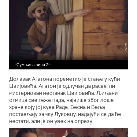
"Сумњива лица 2"
Долазак Агатона пореметио је стање у кући
Цвијовића. Агатон је одлучан да расветли
мистериозан нестанак Цвијовића. Љиљани
отмица све теже пада, највише због лоше
хране коју јој кува Раде. Весна и Веља
постављају замку Луковцу, надајући се да ће
нестати, али је он увек на опрезу.