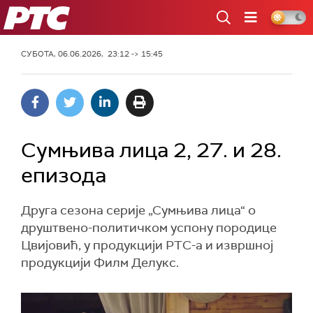
РТС
СУБОТА, 06.06.2026, 23:12 -> 15:45
Сумњива лица 2, 27. и 28.
епизода
Друга сезона серије „Сумњива лица“ о
друштвено-политичком успону породице
Цвијовић, у продукцији РТС-а и извршној
продукцији Филм Делукс.