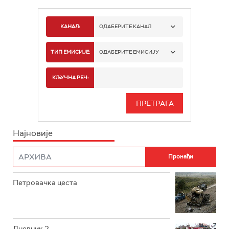
КАНАЛ:
ОДАБЕРИТЕ КАНАЛ
РТС 1
ТИП ЕМИСИЈЕ:
ОДАБЕРИТЕ ЕМИСИЈУ
РТС 2
СПОРТ
КЉУЧНА РЕЧ:
РТС 3
СЕРИЈА
РТС СВЕТ
ИНФО
Најновије
РТС НАУКА
ФИЛМ
РТС ДРАМА
Петровачка цеста
РТС ЖИВОТ
РТС КЛАСИКА
РТС КОЛО
Дневник 2