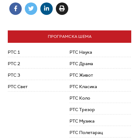
ПРОГРАМСКА ШЕМА
РТС 1
РТС Наука
РТС 2
РТС Драма
РТС 3
РТС Живот
РТС Свет
РТС Класика
РТС Коло
РТС Трезор
РТС Музика
РТС Полетарац