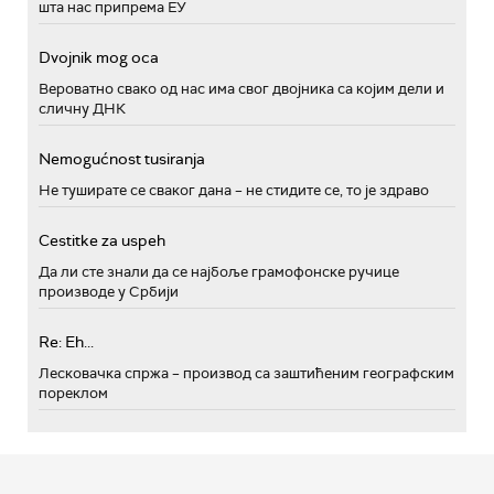
шта нас припрема ЕУ
Dvojnik mog oca
Вероватно свако од нас има свог двојника са којим дели и
сличну ДНК
Nemogućnost tusiranja
Не туширате се сваког дана – не стидите се, то је здраво
Cestitke za uspeh
Да ли сте знали да се најбоље грамофонске ручице
производе у Србији
Re: Eh...
Лесковачка спржа – производ са заштићеним географским
пореклом