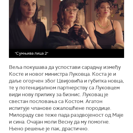
"Сумњива лица 2"
Веља покушава да успостави сарадњу између
Косте и новог министра Луковца. Коста је и
даље огорчен због Цвијовића и губитка новца,
те у потенцијалном партнерству са Луковцем
види нову прилику за бизнис. Луковац је
свестан пословања са Костом. Агатон
испитује чланове ожалошћене породице.
Милораду све теже пада раздвојеност од Маје
и сина. Очајан моли Весну да му помогне.
Њено решење је пак, драстично.