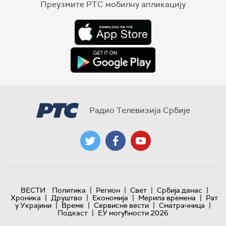
Преузмите РТС мобилну апликацију
Радио Телевизија Србије
|
|
|
|
ВЕСТИ
Политика
Регион
Свет
Србија данас
|
|
|
|
Хроника
Друштво
Економија
Мерила времена
Рат
|
|
|
|
у Украјини
Време
Сервисне вести
Сматрачница
|
Подкаст
ЕУ могућности 2026