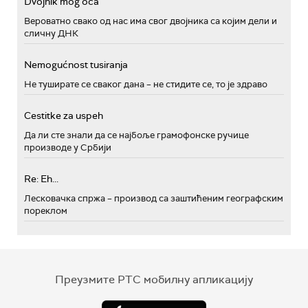
Dvojnik mog oca
Вероватно свако од нас има свог двојника са којим дели и
сличну ДНК
Nemogućnost tusiranja
Не туширате се сваког дана – не стидите се, то је здраво
Cestitke za uspeh
Да ли сте знали да се најбоље грамофонске ручице
производе у Србији
Re: Eh...
Лесковачка спржа – производ са заштићеним географским
пореклом
Преузмите РТС мобилну апликацију