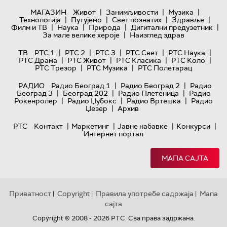
|
|
|
МАГАЗИН
Живот
Занимљивости
Музика
|
|
|
|
Технологијa
Путујемо
Свет познатих
Здравље
|
|
|
|
Филм и ТВ
Наука
Природа
Дигитални предузетник
|
За мале велике хероје
Наизглед здрав
|
|
|
|
|
ТВ
РТС 1
РТС 2
РТС 3
РТС Свет
РТС Наука
|
|
|
|
РТС Драма
РТС Живот
РТС Класика
РТС Коло
|
|
РТС Трезор
РТС Музика
РТС Полетарац
|
|
РАДИО
Радио Београд 1
Радио Београд 2
Радио
|
|
|
Београд 3
Београд 202
Радио Плетеница
Радио
|
|
|
Рокенролер
Радио Џубокс
Радио Вртешка
Радио
|
Џезер
Архив
|
|
|
|
РТС
Контакт
Маркетинг
Јавне набавке
Конкурси
Интернет портал
МАПА САЈТА
Приватност
Copyright
Правила употребе садржаја
Мапа
|
|
|
сајта
Copyright © 2008 - 2026 РТС. Сва права задржана.