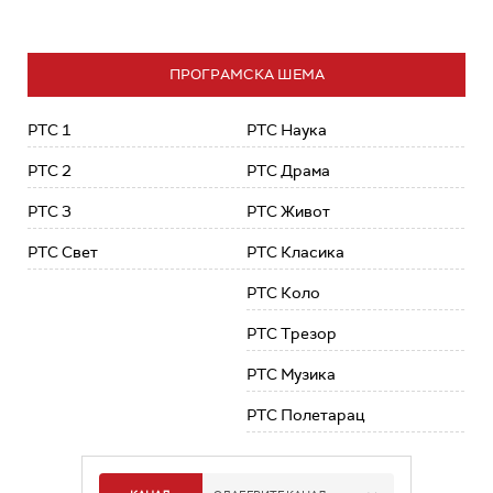
ПРОГРАМСКА ШЕМА
РТС 1
РТС Наука
РТС 2
РТС Драма
РТС 3
РТС Живот
РТС Свет
РТС Класика
РТС Коло
РТС Трезор
РТС Музика
РТС Полетарац