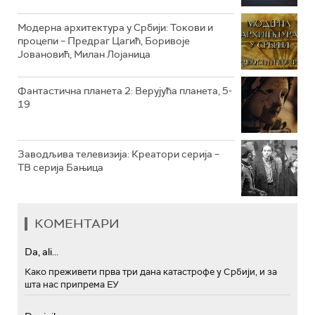
РТС МУЗИКА
Модерна архитектура у Србији: Токови и
процепи – Предраг Цагић, Боривоје
РТС ПОЛЕТАРАЦ
Јовановић, Милан Лојаница
Фантастична планета 2: Верујућа планета, 5-
19
Заводљива телевизија: Креатори серија –
ТВ серија Бањица
КОМЕНТАРИ
Da, ali...
Како преживети прва три дана катастрофе у Србији, и за
шта нас припрема ЕУ