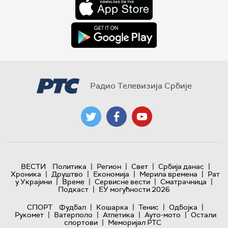
Радио Телевизија Србије
|
|
|
|
ВЕСТИ
Политика
Регион
Свет
Србија данас
|
|
|
|
Хроника
Друштво
Економија
Мерила времена
Рат
|
|
|
|
у Украјини
Време
Сервисне вести
Сматрачница
|
Подкаст
ЕУ могућности 2026
|
|
|
|
СПОРТ
Фудбал
Кошарка
Тенис
Одбојка
|
|
|
|
Рукомет
Ватерполо
Атлетика
Ауто-мото
Остали
|
спортови
Меморијал РТС