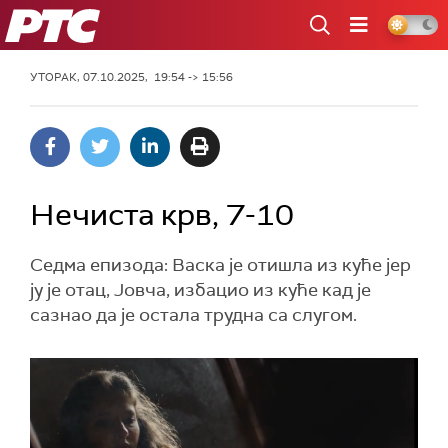
РТС
УТОРАК, 07.10.2025, 19:54 -> 15:56
Нечиста крв, 7-10
Седма епизода: Васка је отишла из куће јер
ју је отац, Јовча, избацио из куће кад је
сазнао да је остала трудна са слугом.