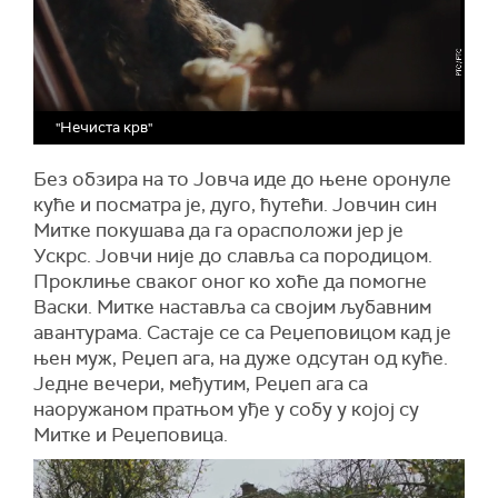
"Нечиста крв"
Без обзира на то Јовча иде до њене оронуле
куће и посматра је, дуго, ћутећи. Јовчин син
Митке покушава да га орасположи јер је
Ускрс. Јовчи није до славља са породицом.
Проклиње сваког оног ко хоће да помогне
Васки. Митке наставља са својим љубавним
авантурама. Састаје се са Реџеповицом кад је
њен муж, Реџеп ага, на дуже одсутан од куће.
Једне вечери, међутим, Реџеп ага са
наоружаном пратњом уђе у собу у којој су
Митке и Реџеповица.