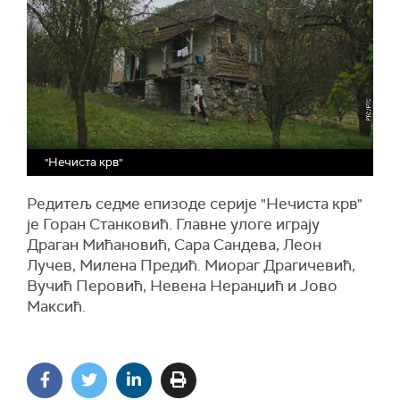
"Нечиста крв"
Редитељ седме епизоде серије "Нечиста крв"
је Горан Станковић. Главне улоге играју
Драган Мићановић, Сара Сандева, Леон
Лучев, Милена Предић. Миораг Драгичевић,
Вучић Перовић, Невена Неранџић и Јово
Максић.