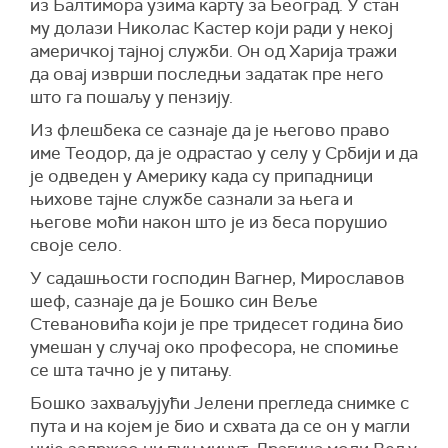
из Балтимора узима карту за Београд. У стан
му долази Николас Кастер који ради у некој
америчкој тајној служби. Он од Харија тражи
да овај изврши последњи задатак пре него
што га пошаљу у пензију.
Из флешбека се сазнаје да је његово право
име Теодор, да је одрастао у селу у Србији и да
је одведен у Америку када су припадници
њихове тајне службе сазнали за њега и
његове моћи након што је из беса порушио
своје село.
У садашњости господин Вагнер, Мирославов
шеф, сазнаје да је Бошко син Веље
Стевановића који је пре тридесет година био
умешан у случај око професора, не спомиње
се шта тачно је у питању.
Бошко захваљујући Јелени прегледа снимке с
пута и на којем је био и схвата да се он у магли