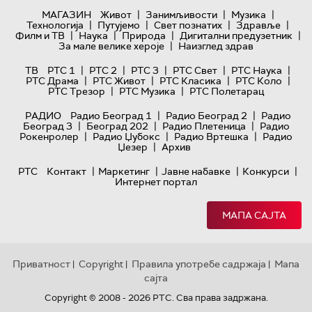
|
|
|
МАГАЗИН
Живот
Занимљивости
Музика
|
|
|
|
Технологијa
Путујемо
Свет познатих
Здравље
|
|
|
|
Филм и ТВ
Наука
Природа
Дигитални предузетник
|
За мале велике хероје
Наизглед здрав
|
|
|
|
|
ТВ
РТС 1
РТС 2
РТС 3
РТС Свет
РТС Наука
|
|
|
|
РТС Драма
РТС Живот
РТС Класика
РТС Коло
|
|
РТС Трезор
РТС Музика
РТС Полетарац
|
|
РАДИО
Радио Београд 1
Радио Београд 2
Радио
|
|
|
Београд 3
Београд 202
Радио Плетеница
Радио
|
|
|
Рокенролер
Радио Џубокс
Радио Вртешка
Радио
|
Џезер
Архив
|
|
|
|
РТС
Контакт
Маркетинг
Јавне набавке
Конкурси
Интернет портал
МАПА САЈТА
Приватност
Copyright
Правила употребе садржаја
Мапа
|
|
|
сајта
Copyright © 2008 - 2026 РТС. Сва права задржана.