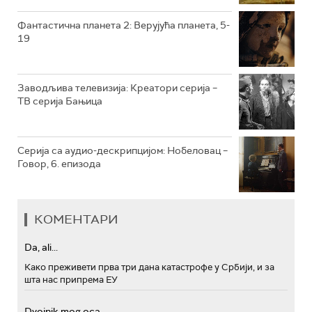
РТС МУЗИКА
Фантастична планета 2: Верујућа планета, 5-
19
РТС ПОЛЕТАРАЦ
Заводљива телевизија: Креатори серија –
ТВ серија Бањица
Серија са аудио-дескрипцијом: Нобеловац –
Говор, 6. епизода
КОМЕНТАРИ
Da, ali...
Како преживети прва три дана катастрофе у Србији, и за
шта нас припрема ЕУ
Dvojnik mog oca