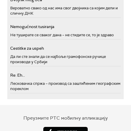
Вероватно свако од нас има свог двојника са којим дели и
сличну ДНК
Nemogućnost tusiranja
Не туширате се сваког дана – не стидите се, то је здраво
Cestitke za uspeh
Да ли сте знали да се најбоље грамофонске ручице
производе у Србији
Re: Eh...
Лесковачка спржа – производ са заштићеним географским
пореклом
Преузмите РТС мобилну апликацију