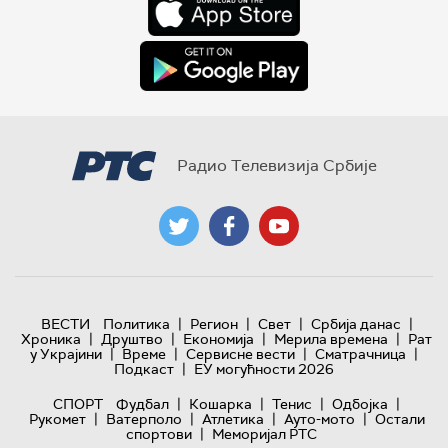
Радио Телевизија Србије
|
|
|
|
ВЕСТИ
Политика
Регион
Свет
Србија данас
|
|
|
|
Хроника
Друштво
Економија
Мерила времена
Рат
|
|
|
|
у Украјини
Време
Сервисне вести
Сматрачница
|
Подкаст
ЕУ могућности 2026
|
|
|
|
СПОРТ
Фудбал
Кошарка
Тенис
Одбојка
|
|
|
|
Рукомет
Ватерполо
Атлетика
Ауто-мото
Остали
|
спортови
Меморијал РТС