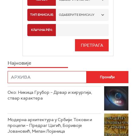
РТС 1
ТИП ЕМИСИЈЕ:
ОДАБЕРИТЕ ЕМИСИЈУ
РТС 2
СПОРТ
КЉУЧНА РЕЧ:
РТС 3
СЕРИЈА
РТС СВЕТ
ИНФО
Најновије
РТС НАУКА
ФИЛМ
РТС ДРАМА
Око: Никица Грубор – Дрвар и хирургија,
РТС ЖИВОТ
ствар карактера
РТС КЛАСИКА
РТС КОЛО
Модерна архитектура у Србији: Токови и
процепи – Предраг Цагић, Боривоје
Јовановић, Милан Лојаница
РТС ТРЕЗОР