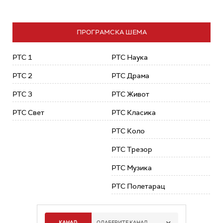
ПРОГРАМСКА ШЕМА
РТС 1
РТС Наука
РТС 2
РТС Драма
РТС 3
РТС Живот
РТС Свет
РТС Класика
РТС Коло
РТС Трезор
РТС Музика
РТС Полетарац
КАНАЛ:
ОДАБЕРИТЕ КАНАЛ