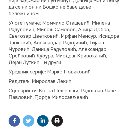
није задржао ни пун минут. Драгица моли Вељу
да се ни он ни Бошко не баве даље
бележницом...
Улоге тумаче: Момчило Оташевић, Милена
Радуловић, Милош Самолов, Аница Добра,
Светозар Цветковић, Ирфан Менсур, Исидора
Јанковић, Александар Радојичић, Тијана
Чуровић, Даница Радуловић, Александар
Срећковић-Кубура, Миодраг Кривокапић,
Дејан Луткић... и други.
Уредник серије: Марко Новаковић
Редитељ: Мирослав Лекић
Сценаристи: Коста Пешевски, Радослав Лале
Павловић, Ђорђе Милосављевић