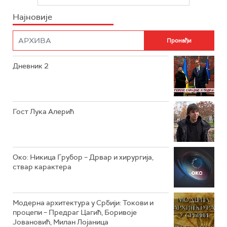
РТС СВЕТ
ИНФО
Најновије
РТС НАУКА
ФИЛМ
РТС ДРАМА
Дневник 2
РТС ЖИВОТ
РТС КЛАСИКА
РТС КОЛО
Гост Лука Алерић
РТС ТРЕЗОР
РТС МУЗИКА
Око: Никица Грубор – Дрвар и хирургија,
ствар карактера
РТС ПОЛЕТАРАЦ
Модерна архитектура у Србији: Токови и
процепи – Предраг Цагић, Боривоје
Јовановић, Милан Лојаница