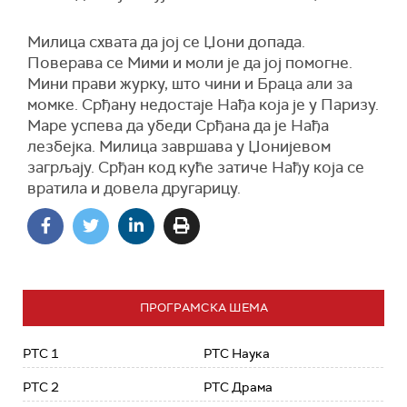
Милица схвата да јој се Џони допада.
Поверава се Мими и моли је да јој помогне.
Мини прави журку, што чини и Браца али за
момке. Срђану недостаје Нађа која је у Паризу.
Маре успева да убеди Срђана да је Нађа
лезбејка. Милица завршава у Џонијевом
загрљају. Срђан код куће затиче Нађу која се
вратила и довела другарицу.
ПРОГРАМСКА ШЕМА
РТС 1
РТС Наука
РТС 2
РТС Драма