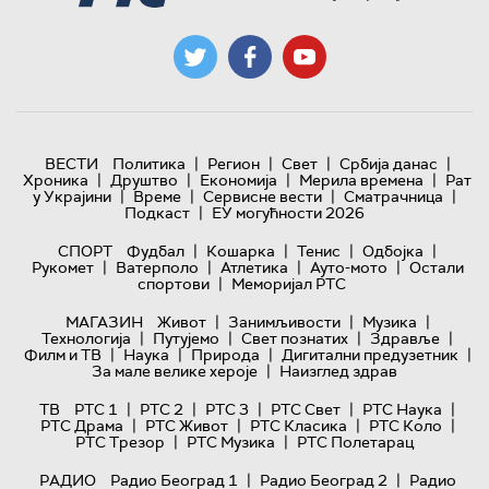
|
|
|
|
ВЕСТИ
Политика
Регион
Свет
Србија данас
|
|
|
|
Хроника
Друштво
Економија
Мерила времена
Рат
|
|
|
|
у Украјини
Време
Сервисне вести
Сматрачница
|
Подкаст
ЕУ могућности 2026
|
|
|
|
СПОРТ
Фудбал
Кошарка
Тенис
Одбојка
|
|
|
|
Рукомет
Ватерполо
Атлетика
Ауто-мото
Остали
|
спортови
Меморијал РТС
|
|
|
МАГАЗИН
Живот
Занимљивости
Музика
|
|
|
|
Технологијa
Путујемо
Свет познатих
Здравље
|
|
|
|
Филм и ТВ
Наука
Природа
Дигитални предузетник
|
За мале велике хероје
Наизглед здрав
|
|
|
|
|
ТВ
РТС 1
РТС 2
РТС 3
РТС Свет
РТС Наука
|
|
|
|
РТС Драма
РТС Живот
РТС Класика
РТС Коло
|
|
РТС Трезор
РТС Музика
РТС Полетарац
|
|
РАДИО
Радио Београд 1
Радио Београд 2
Радио