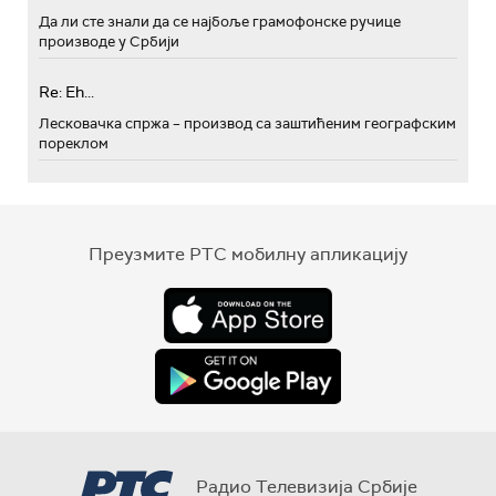
Да ли сте знали да се најбоље грамофонске ручице
производе у Србији
Re: Eh...
Лесковачка спржа – производ са заштићеним географским
пореклом
Преузмите РТС мобилну апликацију
Радио Телевизија Србије