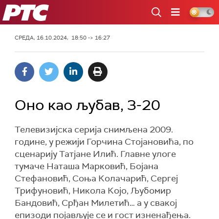
РТС
СРЕДА, 16.10.2024, 18:50 -> 16:27
Оно као љубав, 3-20
Телевизијска серија снимљена 2009.
године, у режији Горчина Стојановића, по
сценарију Татјане Илић. Главне улоге
тумаче Наташа Марковић, Бојана
Стефановић, Соња Колачарић, Сергеј
Трифуновић, Никола Којо, Љубомир
Бандовић, Срђан Милетић… а у свакој
епизоди појављује се и гост изненађења.