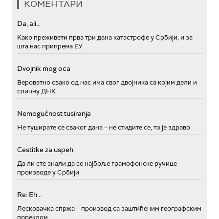
КОМЕНТАРИ
Da, ali...
Како преживети прва три дана катастрофе у Србији, и за
шта нас припрема ЕУ
Dvojnik mog oca
Вероватно свако од нас има свог двојника са којим дели и
сличну ДНК
Nemogućnost tusiranja
Не туширате се сваког дана – не стидите се, то је здраво
Cestitke za uspeh
Да ли сте знали да се најбоље грамофонске ручице
производе у Србији
Re: Eh...
Лесковачка спржа – производ са заштићеним географским
пореклом