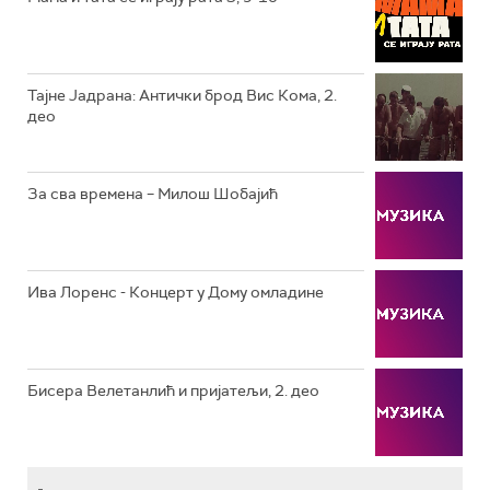
РТС КЛАСИКА
РТС КОЛО
Тајне Јадрана: Антички брод Вис Кома, 2.
део
РТС ТРЕЗОР
РТС МУЗИКА
За сва времена – Милош Шобајић
РТС ПОЛЕТАРАЦ
Ива Лоренс - Концерт у Дому омладине
Бисера Велетанлић и пријатељи, 2. део