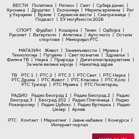
|
|
|
|
ВЕСТИ
Политика
Регион
Свет
Србија данас
|
|
|
|
Хроника
Друштво
Економија
Мерила времена
Рат
|
|
|
|
у Украјини
Време
Сервисне вести
Сматрачница
|
Подкаст
ЕУ могућности 2026
|
|
|
|
СПОРТ
Фудбал
Кошарка
Тенис
Одбојка
|
|
|
|
Рукомет
Ватерполо
Атлетика
Ауто-мото
Остали
|
спортови
Меморијал РТС
|
|
|
МАГАЗИН
Живот
Занимљивости
Музика
|
|
|
|
Технологијa
Путујемо
Свет познатих
Здравље
|
|
|
|
Филм и ТВ
Наука
Природа
Дигитални предузетник
|
За мале велике хероје
Наизглед здрав
|
|
|
|
|
ТВ
РТС 1
РТС 2
РТС 3
РТС Свет
РТС Наука
|
|
|
|
РТС Драма
РТС Живот
РТС Класика
РТС Коло
|
|
РТС Трезор
РТС Музика
РТС Полетарац
|
|
РАДИО
Радио Београд 1
Радио Београд 2
Радио
|
|
|
Београд 3
Београд 202
Радио Плетеница
Радио
|
|
|
Рокенролер
Радио Џубокс
Радио Вртешка
Радио
|
Џезер
Архив
|
|
|
|
РТС
Контакт
Маркетинг
Јавне набавке
Конкурси
Интернет портал