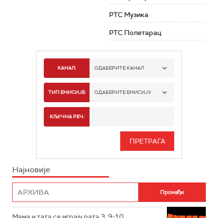
РТС Музика
РТС Полетарац
КАНАЛ:
ОДАБЕРИТЕ КАНАЛ
РТС 1
ТИП ЕМИСИЈЕ:
ОДАБЕРИТЕ ЕМИСИЈУ
РТС 2
СПОРТ
КЉУЧНА РЕЧ:
РТС 3
СЕРИЈА
РТС СВЕТ
ИНФО
Најновије
РТС НАУКА
ФИЛМ
РТС ДРАМА
Мама и тата се играју рата 3, 9-10
РТС ЖИВОТ