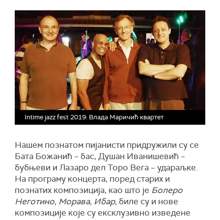
Intime jazz fest 2019: Влада Маричић квартет
Нашем познатом пијанисти придружили су се
Бата Божанић – бас, Душан Иванишевић –
бубњеви и Лазаро
д
ел Торо Вега – удараљке.
На програму концерта, поред старих и
познатих композиција, као што је
Болеро
Неготино, Морава, Ибар
, биле су и нове
композиције које су ексклузивно изведене