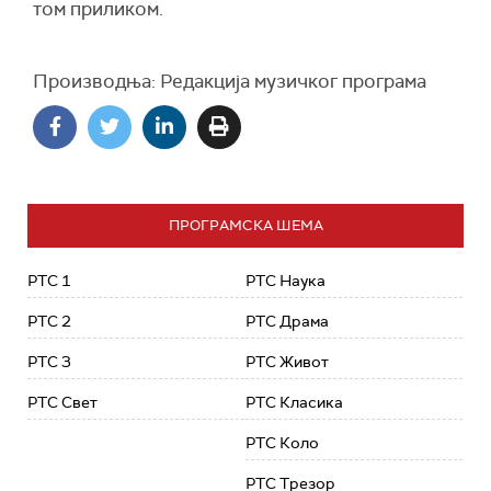
том приликом.
Производња: Редакција музичког програма
ПРОГРАМСКА ШЕМА
РТС 1
РТС Наука
РТС 2
РТС Драма
РТС 3
РТС Живот
РТС Свет
РТС Класика
РТС Коло
РТС Трезор