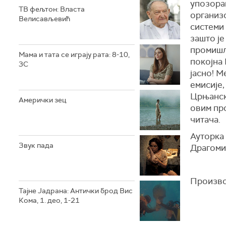
упозорав
ТВ фељтон: Власта
организо
Велисављевић
системи 
зашто је
промишља
Мама и тата се играју рата: 8-10,
покојна 
3С
јасно! М
емисије,
Црњанско
Амерички зец
овим пр
читача.
Ауторка 
Звук пада
Драгоми
Произво
Тајне Јадрана: Антички брод Вис
Кома, 1. део, 1-21