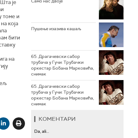
Само нас двоје
 Шта је
ћи
РТС ТРЕЗОР
у томе и
 на која
РТС МУЗИКА
Пушење изазива кашаљ
ала
вам бити
РТС ПОЛЕТАРАЦ
ставку
65. Драгачевски сабор
ига на
трубача у Гучи: Трубачки
ију
оркестар Бобана Марковића,
снимак
тељ
65. Драгачевски сабор
трубача у Гучи: Трубачки
оркестар Бобана Марковића,
снимак
КОМЕНТАРИ
Da, ali...