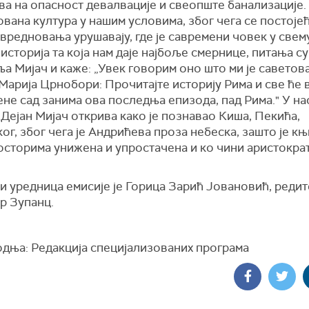
а на опасност девалвације и свеопште банализације.
вана култура у нашим условима, због чега се постоје
вредновања урушавају, где је савремени човек у свем
 историја та која нам даје најбоље смернице, питања су
 Мијач и каже: „Увек говорим оно што ми је саветов
Марија Црнобори: Прочитајте историју Рима и све ће 
ене сад занима ова последња епизода, пад Рима." У на
 Дејан Мијач открива како је познавао Киша, Пекића,
г, због чега је Андрићева проза небеска, зашто је књ
осторима унижена и упростачена и ко чини аристократ
и уредница емисије је Горица Зарић Јовановић, реди
р Зупанц.
дња: Редакција специјализованих програма