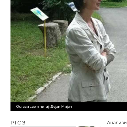
Остави све и читај: Дејан Мијач
РТС 3
Анализир