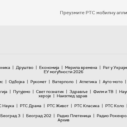
Преузмите РТС мобилну апли
|
|
|
|
оника
Друштво
Економија
Мерила времена
Рат у Украји
ЕУ могућности 2026
|
|
|
|
|
|
ис
Одбојка
Рукомет
Ватерполо
Атлетика
Ауто-мото
|
|
|
|
|
гијa
Путујемо
Свет познатих
Здравље
Филм и ТВ
Нау
|
хероје
Наизглед здрав
|
|
|
|
С Наука
РТС Драма
РТС Живот
РТС Класика
РТС Коло
|
|
|
 Београд 3
Београд 202
Радио Плетеница
Радио Рокенро
Архив