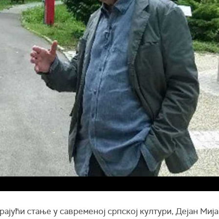
ајући стање у савременој српској култури, Дејан Миј