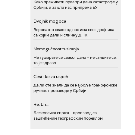
Како преживети прва три дана катастрофе у
Србији, и за шта нас припрема ЕУ
Dvojnik mog oca
Вероватно свако од нас има свог двојника
са којим дели и сличну ДНК
Nemogućnost tusiranja
Не туширате се сваког дана – не стидите се,
то је здраво
Cestitke za uspeh
Да ли сте знали да се најбоље грамофонске
ручице производе у Србији
Re: Eh...
Лесковачка спржа – производ са
заштићеним географским пореклом