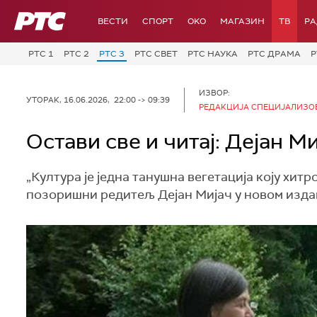
РТС
ВЕСТИ
СПОРТ
OKO
МАГАЗИН
ТВ
Р
РТС 1
РТС 2
РТС 3
РТС СВЕТ
РТС НАУКА
РТС ДРАМА
Р
ИЗВОР:
УТОРАК, 16.06.2026, 22:00 -> 09:39
РЕДАКЦИЈА СПЕЦИЈАЛИЗО
Остави све и читај: Дејан М
„Култура је једна танушна вегетација коју хитр
позоришни редитељ Дејан Мијач у новом издањ