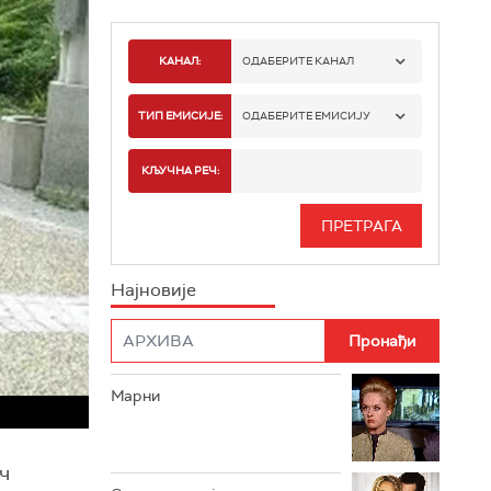
КАНАЛ:
ОДАБЕРИТЕ КАНАЛ
РТС 1
ТИП ЕМИСИЈЕ:
ОДАБЕРИТЕ ЕМИСИЈУ
РТС 2
СПОРТ
КЉУЧНА РЕЧ:
РТС 3
СЕРИЈА
РТС СВЕТ
ИНФО
Најновије
РТС НАУКА
ФИЛМ
РТС ДРАМА
Марни
РТС ЖИВОТ
РТС КЛАСИКА
ач
РТС КОЛО