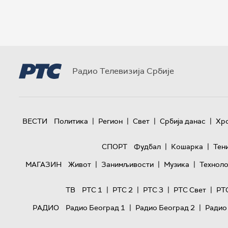
Радио Телевизија Србије
|
|
|
|
ВЕСТИ
Политика
Регион
Свет
Србија данас
Хр
|
|
СПОРТ
Фудбал
Кошарка
Тен
|
|
|
МАГАЗИН
Живот
Занимљивости
Музика
Техноло
|
|
|
|
ТВ
РТС 1
РТС 2
РТС 3
РТС Свет
РТ
|
|
РАДИО
Радио Београд 1
Радио Београд 2
Радио