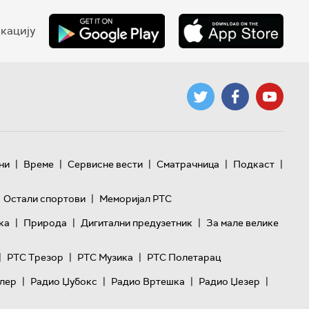
кацију
|
|
|
|
|
ни
Време
Сервисне вести
Сматрачница
Подкаст
|
Остали спортови
Меморијал РТС
|
|
|
ка
Природа
Дигитални предузетник
За мале велике
|
|
|
РТС Трезор
РТС Музика
РТС Полетарац
|
|
|
|
лер
Радио Џубокс
Радио Вртешка
Радио Џезер