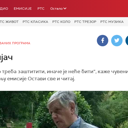
АДИО
ЕМИСИЈЕ
РТС
Остало
ТС ЖИВОТ
РТС КЛАСИКА
РТС КОЛО
РТС ТРЕЗОР
РТС МУЗИКА
ВАНИХ ПРОГРАМА
ијач
о треба заштитити, иначе је неће бити“, каже чувен
у емисије Остави све и читај.