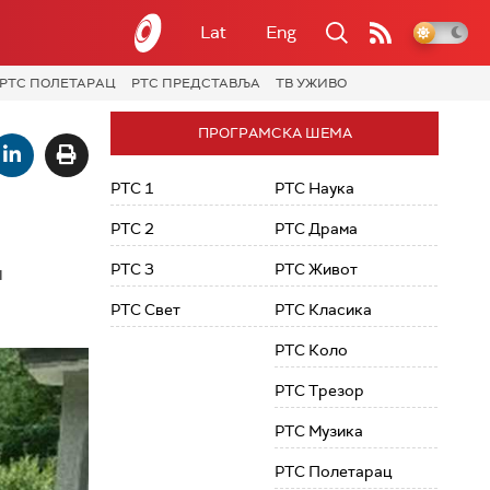
Lat
Eng
РТС ПОЛЕТАРАЦ
РТС ПРЕДСТАВЉА
ТВ УЖИВО
ПРОГРАМСКА ШЕМА
РТС 1
РТС Наука
РТС 2
РТС Драма
РТС 3
РТС Живот
и
РТС Свет
РТС Класика
РТС Коло
РТС Трезор
РТС Музика
РТС Полетарац