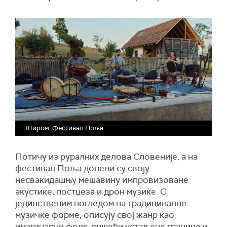
Широм: Фестивал Поља
Потичу
из руралних делова Словеније,
а
на
фестивал Поља
донели су
своју
несвакидашњу мешавину импровизоване
акустике, постџеза и дрон музике. С
јединственим погледом на традициналне
музичке форме, описују свој жанр као
имагинарни фолк, рушећи устаљене границе и