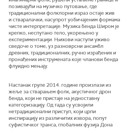
позивајући на музичко путовање, где
традиционални фолклорни израз остаје жив
и
стваралачки
, насупрот уобичајеним формама
чисте интерпретације.
Музика бенда Широм је
крепко, неспутано тело, укорењено у
експериментацији. Њихови наступи уживо
сведоче о томе, уз разноврсни ансамбл
древних, традиционалних, ручно израђених и
пронађених инструмената које чланови бенда
флуидно мењају.
Настанак групе 2014. године произлази из
жеље за стварањем фолк, акустичног дрон
бенда, који не пристаје на једноставну
категоризацију. Од тада су усвојили
нетрадиционални приступ, који црпи
инспирацију из различитих извора, попут
суфистичког транса, глобалних фузија Дона