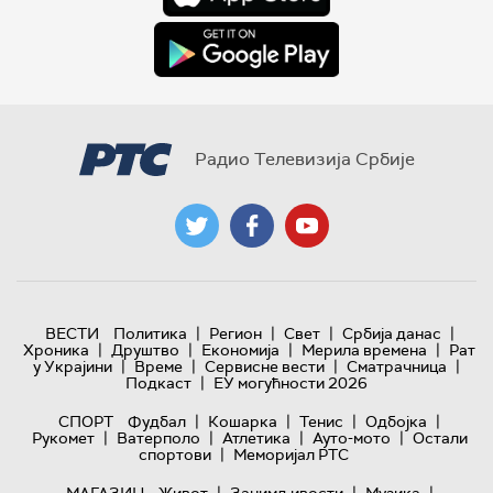
Радио Телевизија Србије
|
|
|
|
ВЕСТИ
Политика
Регион
Свет
Србија данас
|
|
|
|
Хроника
Друштво
Економија
Мерила времена
Рат
|
|
|
|
у Украјини
Време
Сервисне вести
Сматрачница
|
Подкаст
ЕУ могућности 2026
|
|
|
|
СПОРТ
Фудбал
Кошарка
Тенис
Одбојка
|
|
|
|
Рукомет
Ватерполо
Атлетика
Ауто-мото
Остали
|
спортови
Меморијал РТС