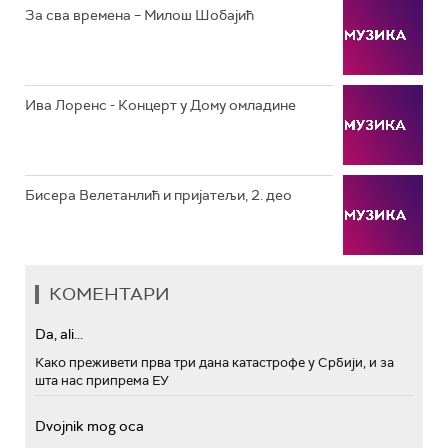
РТС МУЗИКА
За сва времена – Милош Шобајић
РТС ПОЛЕТАРАЦ
Ива Лоренс - Концерт у Дому омладине
Бисера Велетанлић и пријатељи, 2. део
КОМЕНТАРИ
Da, ali...
Како преживети прва три дана катастрофе у Србији, и за
шта нас припрема ЕУ
Dvojnik mog oca