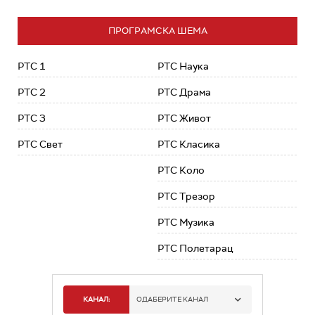
ПРОГРАМСКА ШЕМА
РТС 1
РТС Наука
РТС 2
РТС Драма
РТС 3
РТС Живот
РТС Свет
РТС Класика
РТС Коло
РТС Трезор
РТС Музика
РТС Полетарац
КАНАЛ:
ОДАБЕРИТЕ КАНАЛ