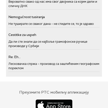
Вероватно свако од нас има свог двојника са којим дели и
сличну ДНК
Nemogućnost tusiranja
Не туширате се сваког дана – не стидите се, то је здраво
Cestitke za uspeh
Да ли сте знали да се најбоље грамофонске ручице
производе у Србији
Re: Eh...
Лесковачка спржа – производ са заштићеним географским
пореклом
Преузмите РТС мобилну апликацију