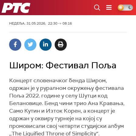
РТС
НЕДЕЉА, 31.05.2026, 22:30 -> 08:16
Широм: Фестивал Поља
Концерт словеначког бенда Широм,
одржан је у руралном окружењу фестивала
Поља 2022. године у селу Шутци код
Белановице. Бенд чини трио Ана Кравања,
Само Кутин и Изток Корен, а концерт је
одржан у оквиру турнеје на којој су
промовисали свој четврти студијски албум
,,The Liquified Throne of Simplicity“.