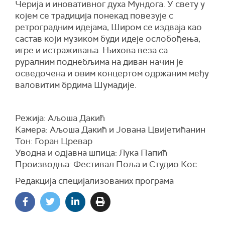
Черија и иновативног духа Мундога.
У свету у
којем се традиција понекад повезује с
ретроградним идејама, Широм се издваја као
састав који музик
ом
буди идеје ослобођења,
игре и истраживања. Њихова веза са
руралним
поднебљима
на диван начин је
осведочена и овим концертом одржаним међу
валовитим брдима Шумадије.
Режија: Аљоша Дакић
Камера: Аљоша Дакић и Јована Цвијетићанин
Тон: Горан Цревар
Уводна и одјавна шпица: Лука Папић
Производња: Фестивал Поља и Студио Кос
Редакција специјализованих програма