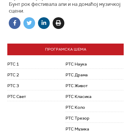
Бунт рок фестивала али и на домаћој музичкој
сцени.
ПРОГРАМСКА ШЕМА
РТС 1
РТС Наука
РТС 2
РТС Драма
РТС 3
РТС Живот
РТС Свет
РТС Класика
РТС Коло
РТС Трезор
РТС Музика