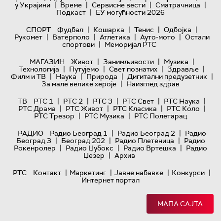
|
|
|
|
у Украјини
Време
Сервисне вести
Сматрачница
|
Подкаст
ЕУ могућности 2026
|
|
|
|
СПОРТ
Фудбал
Кошарка
Тенис
Одбојка
|
|
|
|
Рукомет
Ватерполо
Атлетика
Ауто-мото
Остали
|
спортови
Меморијал РТС
|
|
|
МАГАЗИН
Живот
Занимљивости
Музика
|
|
|
|
Технологијa
Путујемо
Свет познатих
Здравље
|
|
|
|
Филм и ТВ
Наука
Природа
Дигитални предузетник
|
За мале велике хероје
Наизглед здрав
|
|
|
|
|
ТВ
РТС 1
РТС 2
РТС 3
РТС Свет
РТС Наука
|
|
|
|
РТС Драма
РТС Живот
РТС Класика
РТС Коло
|
|
РТС Трезор
РТС Музика
РТС Полетарац
|
|
РАДИО
Радио Београд 1
Радио Београд 2
Радио
|
|
|
Београд 3
Београд 202
Радио Плетеница
Радио
|
|
|
Рокенролер
Радио Џубокс
Радио Вртешка
Радио
|
Џезер
Архив
|
|
|
|
РТС
Контакт
Маркетинг
Јавне набавке
Конкурси
Интернет портал
МАПА САЈТА