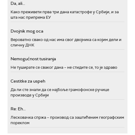
Da, ali...
Како преживети прва три дана катастрофе у Србији, и за
шта нас припрема ЕУ
Dvojnik mog oca
Вероватно свако од нас има свог двојника са којим дели и
сличну ДНК
Nemogućnost tusiranja
Не туширате се сваког дана – не стидите се, то је здраво
Cestitke za uspeh
Да ли сте знали да се најбоље грамофонске ручице
производе у Србији
Re: Eh...
Лесковачка спржа – производ са заштићеним географским
пореклом