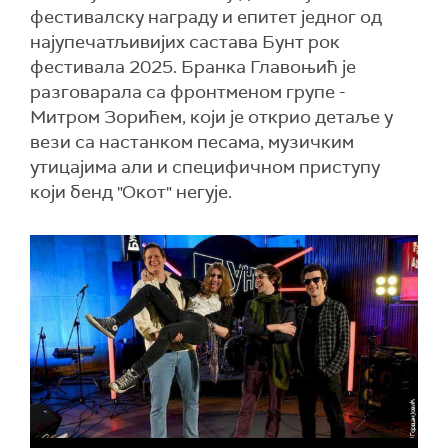
фестивалску награду и епитет једног од
најупечатљивијих састава Бунт рок
фестивала 2025. Бранка Главоњић је
разговарала са фронтменом групе -
Митром Зорићем, који је открио детаље у
вези са настанком песама, музичким
утицајима али и специфичном приступу
који бенд "Окот" негује.