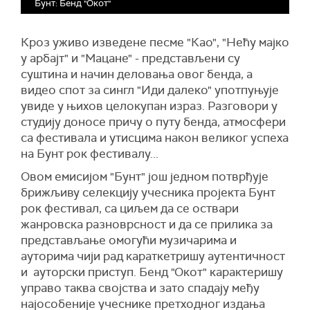
Бунт: Бенд "Окот"
Кроз уживо изведене песме "Као", "Нећу мајко
у арбајт" и "Мацане" - представљени су
суштина и начин деловања овог бенда, а
видео спот за сингл "Иди далеко" употпуњује
увиде у њихов целокупан израз. Разговори у
студију доносе причу о путу бенда, атмосфери
са фестивала и утисцима након великог успеха
на Бунт рок фестивалу...
Овом емисијом "Бунт" још једном потврђује
брижљиву селекцију учесника пројекта Бунт
рок фестивал, са циљем да се оствари
жанровска разноврсност и да се прилика за
представљање омогући музичарима и
ауторима чији рад караткетришу аутентичност
и ауторски приступ. Бенд "Окот" карактеришу
управо таква својства и зато спадају међу
најособеније учеснике претходног издања