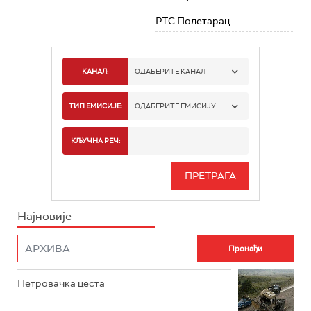
РТС Полетарац
КАНАЛ:
ОДАБЕРИТЕ КАНАЛ
РТС 1
ТИП ЕМИСИЈЕ:
ОДАБЕРИТЕ ЕМИСИЈУ
РТС 2
СПОРТ
КЉУЧНА РЕЧ:
РТС 3
СЕРИЈА
РТС СВЕТ
ИНФО
Најновије
РТС НАУКА
ФИЛМ
РТС ДРАМА
Петровачка цеста
РТС ЖИВОТ