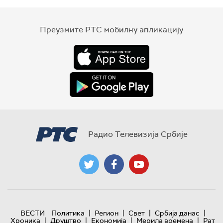
Преузмите РТС мобилну апликацију
Радио Телевизија Србије
|
|
|
|
ВЕСТИ
Политика
Регион
Свет
Србија данас
|
|
|
|
Хроника
Друштво
Економија
Мерила времена
Рат