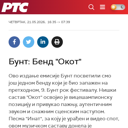
РТС
ЧЕТВРТАК, 21.05.2026, 16:35 -> 07:39
Бунт: Бенд "Окот"
Ово издање емисије Бунт посветили смо
још једном бенду који је био запажен на
претходном, 9. Бунт рок фестивалу. Нишки
састав "Окот" освојио је вицешампионску
позицију и привукао пажњу, аутентичним
звуком и снажним сценским наступом.
Песма "Инат", за коју је урађен и видео спот,
овом музичком саставу донела је