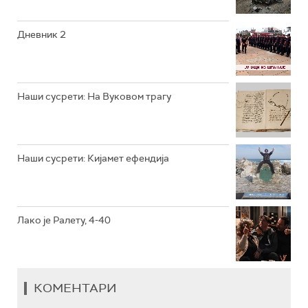
РТС КЛАСИКА
РТС КОЛО
Дневник 2
РТС ТРЕЗОР
РТС МУЗИКА
Наши сусрети: На Вуковом трагу
РТС ПОЛЕТАРАЦ
Наши сусрети: Кијамет ефендија
Лако је Ралету, 4-40
КОМЕНТАРИ