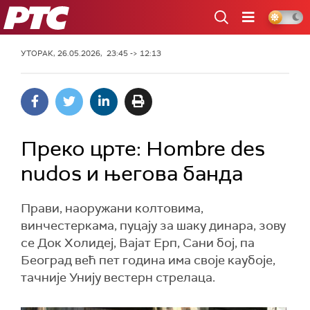
РТС
УТОРАК, 26.05.2026, 23:45 -> 12:13
Преко црте: Hombre des
nudos и његова банда
Прави, наоружани колтовима,
винчестеркама, пуцају за шаку динара, зову
се Док Холидеј, Вајат Ерп, Сани бој, па
Београд већ пет година има своје каубоје,
тачније Унију вестерн стрелаца.