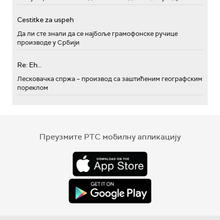
Cestitke za uspeh
Да ли сте знали да се најбоље грамофонске ручице
производе у Србији
Re: Eh...
Лесковачка спржа – производ са заштићеним географским
пореклом
Преузмите РТС мобилну апликацију