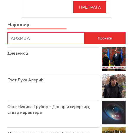
РТС 3
СЕРИЈА
РТС СВЕТ
ИНФО
Најновије
РТС НАУКА
ФИЛМ
РТС ДРАМА
Дневник 2
РТС ЖИВОТ
РТС КЛАСИКА
РТС КОЛО
Гост Лука Алерић
РТС ТРЕЗОР
РТС МУЗИКА
Око: Никица Грубор – Дрвар и хирургија,
ствар карактера
РТС ПОЛЕТАРАЦ