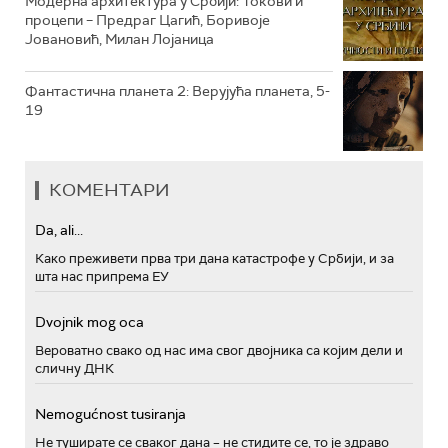
Модерна архитектура у Србији: Токови и
процепи – Предраг Цагић, Боривоје
Јовановић, Милан Лојаница
Фантастична планета 2: Верујућа планета, 5-
19
КОМЕНТАРИ
Da, ali...
Како преживети прва три дана катастрофе у Србији, и за
шта нас припрема ЕУ
Dvojnik mog oca
Вероватно свако од нас има свог двојника са којим дели и
сличну ДНК
Nemogućnost tusiranja
Не туширате се сваког дана – не стидите се, то је здраво