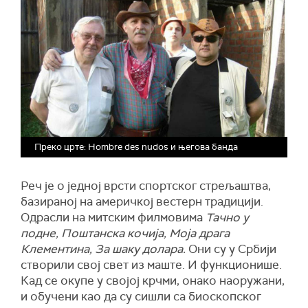
Преко црте: Hombre des nudos и његова банда
Реч је о једној врсти спортског стрељаштва,
базираној на америчкој вестерн традицији.
Одрасли на митским филмовима
Тачно у
подне, Поштанска кочија, Моја драга
Клементина, За шаку долара.
Они су у Србији
створили свој свет из маште. И функционише.
Кад се окупе у својој крчми, онако наоружани,
и обучени као да су сишли са биоскопског