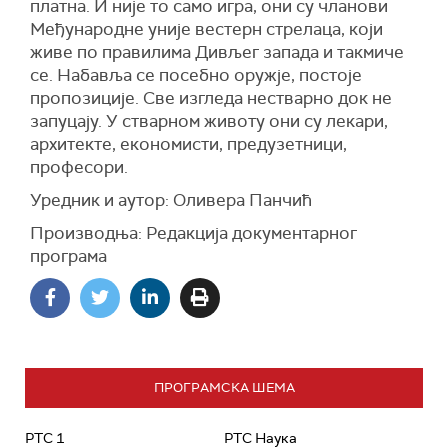
платна. И није то само игра, они су чланови
Међународне уније вестерн стрелаца, који
живе по правилима Дивљег запада и такмиче
се. Набавља се посебно оружје, постоје
пропозиције. Све изгледа нестварно док не
запуцају. У стварном животу они су лекари,
архитекте, економисти, предузетници,
професори.
Уредник и аутор: Оливера Панчић
Производња: Редакција документарног
програма
ПРОГРАМСКА ШЕМА
РТС 1
РТС Наука