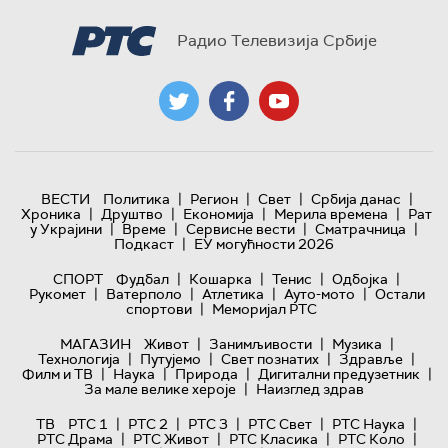
Радио Телевизија Србије
|
|
|
|
ВЕСТИ
Политика
Регион
Свет
Србија данас
|
|
|
|
Хроника
Друштво
Економија
Мерила времена
Рат
|
|
|
|
у Украјини
Време
Сервисне вести
Сматрачница
|
Подкаст
ЕУ могућности 2026
|
|
|
|
СПОРТ
Фудбал
Кошарка
Тенис
Одбојка
|
|
|
|
Рукомет
Ватерполо
Атлетика
Ауто-мото
Остали
|
спортови
Меморијал РТС
|
|
|
МАГАЗИН
Живот
Занимљивости
Музика
|
|
|
|
Технологијa
Путујемо
Свет познатих
Здравље
|
|
|
|
Филм и ТВ
Наука
Природа
Дигитални предузетник
|
За мале велике хероје
Наизглед здрав
|
|
|
|
|
ТВ
РТС 1
РТС 2
РТС 3
РТС Свет
РТС Наука
|
|
|
|
РТС Драма
РТС Живот
РТС Класика
РТС Коло