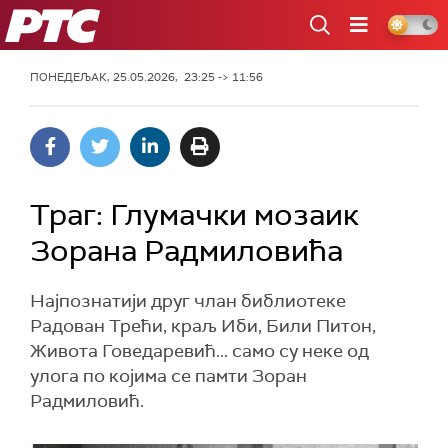
РТС
ПОНЕДЕЉАК, 25.05.2026, 23:25 -> 11:56
Траг: Глумачки мозаик
Зорана Радмиловића
Најпознатији друг члан библиотеке
Радован Трећи, краљ Иби, Били Питон,
Живота Говедаревић... само су неке од
улога по којима се памти Зоран
Радмиловић.