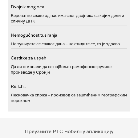
Dvojnik mog oca
Вероватно свако од нас има свог двојника са којим дели и
сличну ДНК
Nemogućnost tusiranja
Не туширате се сваког дана – не стидите се, то је здраво
Cestitke za uspeh
Да ли сте знали да се најбоље грамофонске ручице
производе у Србији
Re: Eh...
Лесковачка спржа – производ са заштићеним географским
пореклом
Преузмите РТС мобилну апликацију