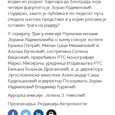
водио из родног Зајечара до Београда, која
четири факултета је Зоран Радмиловић
студирао, зашто је публика и по педесет пута
гледала његове представе и у којим улогама је
оставио трага на радију?
У серијалу
Траг
у
емисији
Глумачки мозаик
Зорана Радмиловића,
о њему говоре: колеге
Бранка Петрић, Милан Цаци Михаиловић и
Аљоша Вучковић, сестричина Селена
Вицковић, приређивач РТС монографије
Марко Мисирача, уредница Издаваштва РТС
Биљана
Бошњак Драгановић, в. д.
директора
Југословенске кинотеке Александар Саша
Ердељановић и директор
П
озоришта
Зоран
Радмиловић
Владимир Ђуричић.
Аурорка емисије: Јелена З. Николић
Производња: Редакција Aктуелности