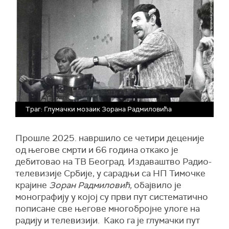
Траг: Глумачки мозаик Зорана Радмиловића
Прошле 2025. н
авршило се четири деценије
од његове смрти и 66 година откако је
дебитовао на ТВ Београд. Издаваштво Радио-
телевизије Србије, у сарадњи са НП Тимочке
крајине
Зоран Радмиловић,
обајвило је
монографију у којој су први пут систематично
пописане све његове многобројне улоге на
радију и телевизији. Како га је глумачки пут