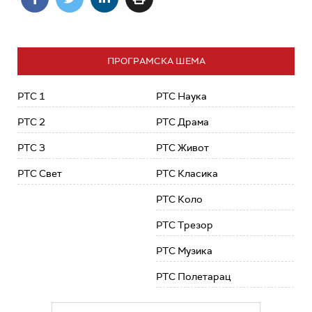
ПРОГРАМСКА ШЕМА
РТС 1
РТС Наука
РТС 2
РТС Драма
РТС 3
РТС Живот
РТС Свет
РТС Класика
РТС Коло
РТС Трезор
РТС Музика
РТС Полетарац