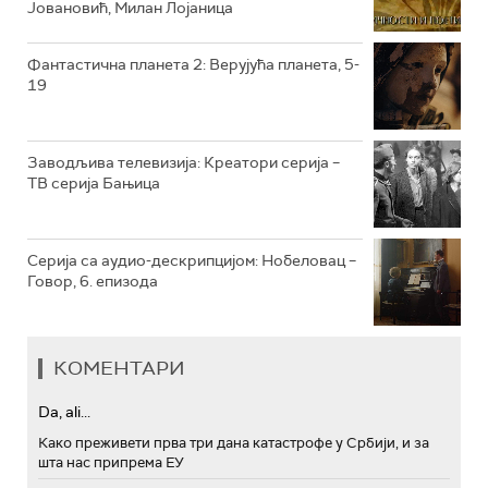
Јовановић, Милан Лојаница
РТС ТРЕЗОР
РТС МУЗИКА
Фантастична планета 2: Верујућа планета, 5-
19
РТС ПОЛЕТАРАЦ
Заводљива телевизија: Креатори серија –
ТВ серија Бањица
Серија са аудио-дескрипцијом: Нобеловац –
Говор, 6. епизода
КОМЕНТАРИ
Da, ali...
Како преживети прва три дана катастрофе у Србији, и за
шта нас припрема ЕУ