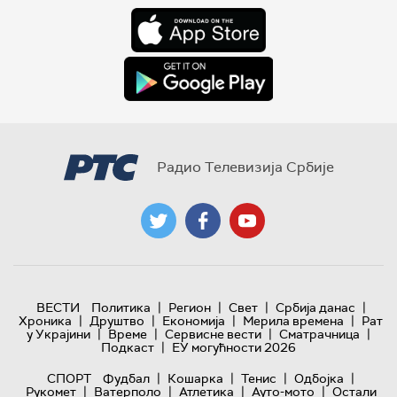
Радио Телевизија Србије
|
|
|
|
ВЕСТИ
Политика
Регион
Свет
Србија данас
|
|
|
|
Хроника
Друштво
Економија
Мерила времена
Рат
|
|
|
|
у Украјини
Време
Сервисне вести
Сматрачница
|
Подкаст
ЕУ могућности 2026
|
|
|
|
СПОРТ
Фудбал
Кошарка
Тенис
Одбојка
|
|
|
|
Рукомет
Ватерполо
Атлетика
Ауто-мото
Остали