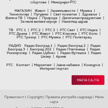
|
спортови
Меморијал РТС
|
|
|
МАГАЗИН
Живот
Занимљивости
Музика
|
|
|
|
Технологијa
Путујемо
Свет познатих
Здравље
|
|
|
|
Филм и ТВ
Наука
Природа
Дигитални предузетник
|
За мале велике хероје
Наизглед здрав
|
|
|
|
|
ТВ
РТС 1
РТС 2
РТС 3
РТС Свет
РТС Наука
|
|
|
|
РТС Драма
РТС Живот
РТС Класика
РТС Коло
|
|
РТС Трезор
РТС Музика
РТС Полетарац
|
|
РАДИО
Радио Београд 1
Радио Београд 2
Радио
|
|
|
Београд 3
Београд 202
Радио Плетеница
Радио
|
|
|
Рокенролер
Радио Џубокс
Радио Вртешка
Радио
|
Џезер
Архив
|
|
|
|
РТС
Контакт
Маркетинг
Јавне набавке
Конкурси
Интернет портал
МАПА САЈТА
Приватност
Copyright
Правила употребе садржаја
Мапа
|
|
|
сајта