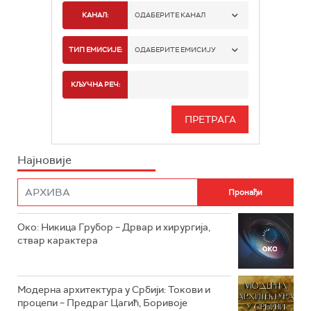
КАНАЛ:
ОДАБЕРИТЕ КАНАЛ
РТС 1
ТИП ЕМИСИЈЕ:
ОДАБЕРИТЕ ЕМИСИЈУ
РТС 2
СПОРТ
КЉУЧНА РЕЧ:
РТС 3
СЕРИЈА
РТС СВЕТ
ИНФО
Најновије
РТС НАУКА
ФИЛМ
РТС ДРАМА
Око: Никица Грубор – Дрвар и хирургија,
РТС ЖИВОТ
ствар карактера
РТС КЛАСИКА
РТС КОЛО
Модерна архитектура у Србији: Токови и
процепи – Предраг Цагић, Боривоје