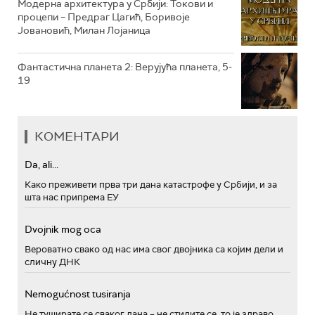
Модерна архитектура у Србији: Токови и
процепи – Предраг Цагић, Боривоје
Јовановић, Милан Лојаница
Фантастична планета 2: Верујућа планета, 5-
19
КОМЕНТАРИ
Da, ali...
Како преживети прва три дана катастрофе у Србији, и за
шта нас припрема ЕУ
Dvojnik mog oca
Вероватно свако од нас има свог двојника са којим дели и
сличну ДНК
Nemogućnost tusiranja
Не туширате се сваког дана – не стидите се, то је здраво