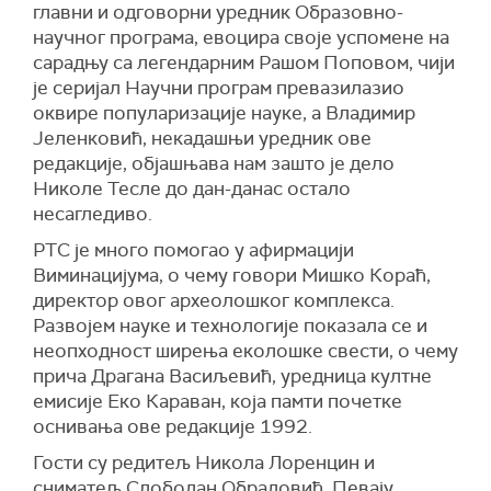
главни и одговорни уредник
О
бразовно-
научног програма, евоцира своје успомене на
сарадњу са легендарним Рашом Поповом, чији
је серијал Научни програм превазилазио
оквире популаризације науке, а Владимир
Јеленковић, некадашњи уредник ове
редакције, објашњава нам зашто је дело
Николе Тесле до дан-данас остало
несагледиво.
РТС је много помогао у афирмацији
Виминацијума, о чему говори Мишко Кораћ,
директор овог археолошког комплекса.
Развојем науке и технологије показала се и
неопходност ширења еколошке свести, о чему
прича
Драгана Васиљевић, уредница култне
емисије Еко Караван, која памти почетке
оснивања ове редакције 1992.
Гости су
редитељ
Никола Лоренцин и
сниматељ Слободан Обрадовић. Певају