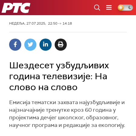
РТС
НЕДЕЉА, 27.07.2025, 22:50 -> 14:18
Шездесет узбудљивих
година телевизије: На
слово на слово
Емисија тематски захвата најузбудљивије и
најзначајније тренутке кроз 60 година у
пројектима дечјег школског, образовног,
научног програма и редакције за екологију.