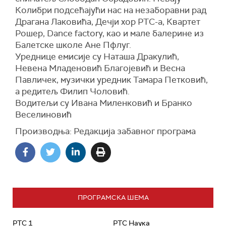
Колибри подсећајући нас на незаборавни рад
Драгана Лаковића, Дечји хор РТС-а, Квартет
Рошер, Dance factory, као и мале балерине из
Б
алетске школе Ане Пфлуг.
Уреднице
емисије
су Наташа Дракулић,
Невена Младеновић Благојевић и Весна
Павличек, музички уредник Тамара Петковић,
а редитељ Филип Чоловић.
Водитељи су Ивана Миленковић и Бранко
Веселиновић
Производња: Редакција забавног програма
ПРОГРАМСКА ШЕМА
РТС 1
РТС Наука