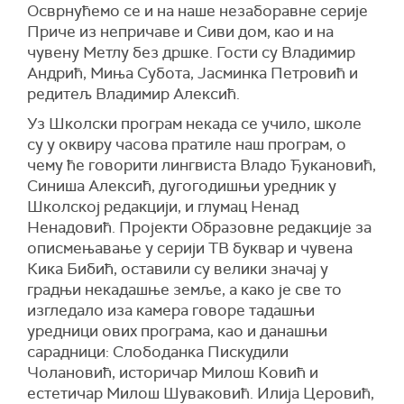
Осврнућемо се и на наше незаборавне серије
Приче из непричаве и Сиви дом, као и
на
чувену Метлу без дршке. Гости су Владимир
Андрић, Миња Субота, Јасминка Петровић и
редитељ Владимир Алексић.
Уз
Ш
колски програм некада се учило, школе
су у оквиру часова пратиле наш програм, о
чему ће говорити лингвиста Владо Ђукановић,
Синиша Алексић, дугогодишњи уредник у
Ш
колској редакцији, и глумац Ненад
Ненадовић.
Пројекти
Образовне редакције
за
описмењавање
у
сериј
и
ТВ буквар и чувена
Кика Бибић, оставили су велики значај у
градњи некадашње земље, а како је све то
изгледало иза камера говоре
тадашњи
уредници ових програма, као и данашњи
сарадници: Слободанка Пискудили
Чолановић, историчар Милош Ковић и
естетичар Милош Шуваковић. Илија Церовић,