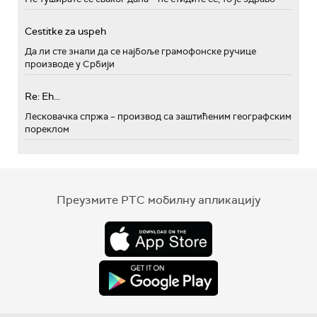
Cestitke za uspeh
Да ли сте знали да се најбоље грамофонске ручице
производе у Србији
Re: Eh...
Лесковачка спржа – производ са заштићеним географским
пореклом
Преузмите РТС мобилну апликацију