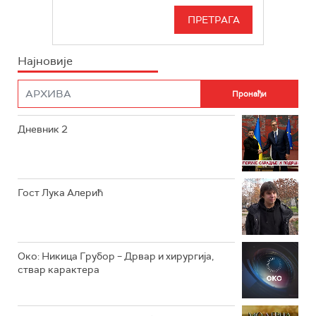
РТС 3
СЕРИЈА
РТС СВЕТ
ИНФО
Најновије
РТС НАУКА
ФИЛМ
РТС ДРАМА
Дневник 2
РТС ЖИВОТ
РТС КЛАСИКА
РТС КОЛО
Гост Лука Алерић
РТС ТРЕЗОР
РТС МУЗИКА
Око: Никица Грубор – Дрвар и хирургија,
ствар карактера
РТС ПОЛЕТАРАЦ