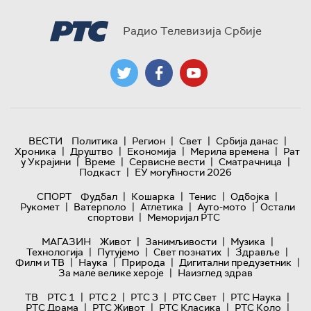
Радио Телевизија Србије
|
|
|
|
ВЕСТИ
Политика
Регион
Свет
Србија данас
|
|
|
|
Хроника
Друштво
Економија
Мерила времена
Рат
|
|
|
|
у Украјини
Време
Сервисне вести
Сматрачница
|
Подкаст
ЕУ могућности 2026
|
|
|
|
СПОРТ
Фудбал
Кошарка
Тенис
Одбојка
|
|
|
|
Рукомет
Ватерполо
Атлетика
Ауто-мото
Остали
|
спортови
Меморијал РТС
|
|
|
МАГАЗИН
Живот
Занимљивости
Музика
|
|
|
|
Технологијa
Путујемо
Свет познатих
Здравље
|
|
|
|
Филм и ТВ
Наука
Природа
Дигитални предузетник
|
За мале велике хероје
Наизглед здрав
|
|
|
|
|
ТВ
РТС 1
РТС 2
РТС 3
РТС Свет
РТС Наука
|
|
|
|
РТС Драма
РТС Живот
РТС Класика
РТС Коло