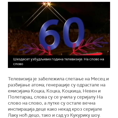
Шездесет узбудљивих година телевизије: На слово на
слово
Телевизија је забележила слетање на
М
есец и
разбијање атома; генерације су одрастале на
емисијама Коцка, Коцка, Коцкица, Невен и
Полетарац
, слова су се учила
у
серијал
у
На
слово на слово, а лутке су остале вечна
инспирација деце како некад кроз серијале
Лаку ноћ децо, тако и сад уз Кукурику шоу.