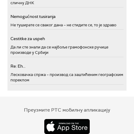
сличну ДНК
Nemogućnost tusiranja
Не туширате се сваког дана – не стидите се, то је здраво
Cestitke za uspeh
Да ли сте знали да се најбоље грамофонске ручице
производе у Србији
Re: Eh...
Лесковачка спржа – производ са заштићеним географским
пореклом
Преузмите РТС мобилну апликацију