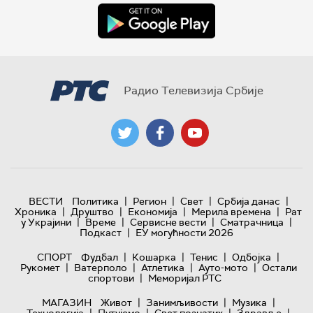
Радио Телевизија Србије
|
|
|
|
ВЕСТИ
Политика
Регион
Свет
Србија данас
|
|
|
|
Хроника
Друштво
Економија
Мерила времена
Рат
|
|
|
|
у Украјини
Време
Сервисне вести
Сматрачница
|
Подкаст
ЕУ могућности 2026
|
|
|
|
СПОРТ
Фудбал
Кошарка
Тенис
Одбојка
|
|
|
|
Рукомет
Ватерполо
Атлетика
Ауто-мото
Остали
|
спортови
Меморијал РТС
|
|
|
МАГАЗИН
Живот
Занимљивости
Музика