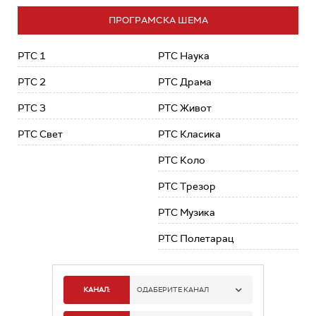
ПРОГРАМСКА ШЕМА
РТС 1
РТС Наука
РТС 2
РТС Драма
РТС 3
РТС Живот
РТС Свет
РТС Класика
РТС Коло
РТС Трезор
РТС Музика
РТС Полетарац
КАНАЛ:
ОДАБЕРИТЕ КАНАЛ