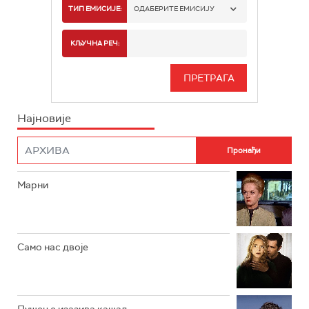
РТС 1
ТИП ЕМИСИЈЕ:
ОДАБЕРИТЕ ЕМИСИЈУ
РТС 2
СПОРТ
КЉУЧНА РЕЧ:
РТС 3
СЕРИЈА
РТС СВЕТ
ИНФО
Најновије
РТС НАУКА
ФИЛМ
РТС ДРАМА
Марни
РТС ЖИВОТ
РТС КЛАСИКА
РТС КОЛО
Само нас двоје
РТС ТРЕЗОР
РТС МУЗИКА