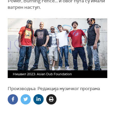
Power, Burning Fence... и овог пута су имали
ватрен наступ.
Нишвил 2023: Asian Dub Foundation
Производња: Редакција музичког програма