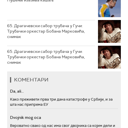
Пушење изазива кашаљ
РТС ПОЛЕТАРАЦ
65. Драгачевски сабор трубача у Гучи:
Трубачки оркестар Бобана Марковића,
снимак
65. Драгачевски сабор трубача у Гучи:
Трубачки оркестар Бобана Марковића,
снимак
КОМЕНТАРИ
Da, ali...
Како преживети прва три дана катастрофе у Србији, и за
шта нас припрема ЕУ
Dvojnik mog oca
Вероватно свако од нас има свог двојника са којим дели и