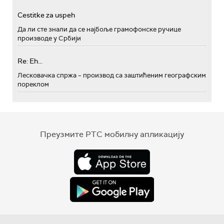
Cestitke za uspeh
Да ли сте знали да се најбоље грамофонске ручице
производе у Србији
Re: Eh...
Лесковачка спржа – производ са заштићеним географским
пореклом
Преузмите РТС мобилну апликацију