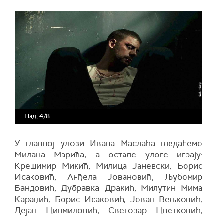
Пад, 4/8
У главној улози Ивана Маслаћа гледаћемо
Милана Марића, а остале улоге играју:
Крешимир Микић, Милица Јаневски, Борис
Исаковић, Анђела Јовановић, Љубомир
Бандовић, Дубравка Дракић, Милутин Мима
Караџић, Борис Исаковић, Јован Вељковић,
Дејан Цицмиловић, Светозар Цветковић,