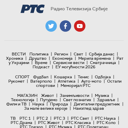
Радио Телевизија Србије
|
|
|
|
ВЕСТИ
Политика
Регион
Свет
Србија данас
|
|
|
|
Хроника
Друштво
Економија
Мерила времена
Рат
|
|
|
|
у Украјини
Време
Сервисне вести
Сматрачница
|
Подкаст
ЕУ могућности 2026
|
|
|
|
СПОРТ
Фудбал
Кошарка
Тенис
Одбојка
|
|
|
|
Рукомет
Ватерполо
Атлетика
Ауто-мото
Остали
|
спортови
Меморијал РТС
|
|
|
МАГАЗИН
Живот
Занимљивости
Музика
|
|
|
|
Технологијa
Путујемо
Свет познатих
Здравље
|
|
|
|
Филм и ТВ
Наука
Природа
Дигитални предузетник
|
За мале велике хероје
Наизглед здрав
|
|
|
|
|
ТВ
РТС 1
РТС 2
РТС 3
РТС Свет
РТС Наука
|
|
|
|
РТС Драма
РТС Живот
РТС Класика
РТС Коло
|
|
РТС Трезор
РТС Музика
РТС Полетарац