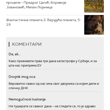
процепи – Предраг Цагић, Боривоје
Јовановић, Милан Лојаница
Фантастична планета 2: Верујућа планета, 5-
19
КОМЕНТАРИ
Da, ali...
Како преживети прва три дана катастрофе у Србији, и за
шта нас припрема ЕУ
Dvojnik mog oca
Вероватно свако од нас има свог двојника са којим дели и
сличну ДНК
Nemogućnost tusiranja
Не туширате се сваког дана – не стидите се, то је здраво