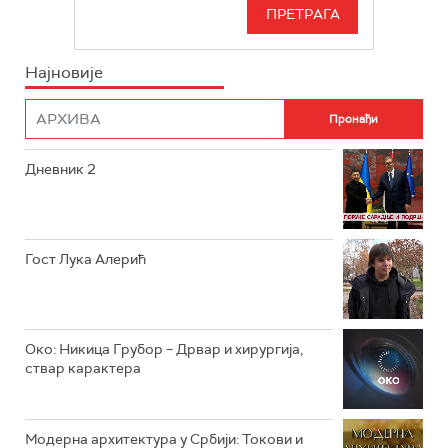
СЕРИЈА
РТС СВЕТ
ИНФО
Најновије
РТС НАУКА
ФИЛМ
РТС ДРАМА
Дневник 2
РТС ЖИВОТ
РТС КЛАСИКА
РТС КОЛО
Гост Лука Алерић
РТС ТРЕЗОР
РТС МУЗИКА
Око: Никица Грубор – Дрвар и хирургија,
ствар карактера
РТС ПОЛЕТАРАЦ
Модерна архитектура у Србији: Токови и