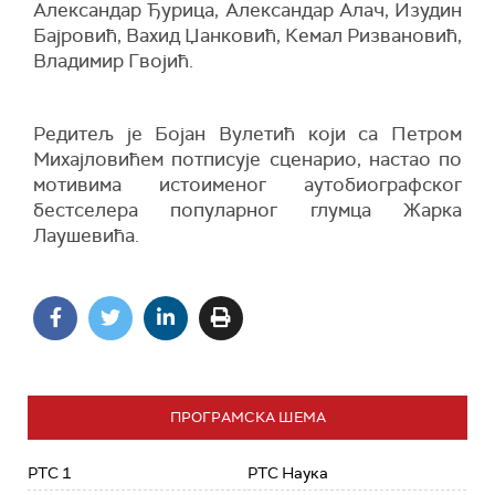
Александар Ђурица, Александар Алач, Изудин
Бајровић, Вахид Џанковић, Кемал Ризвановић,
Владимир Гвојић.
Редитељ је Бојан Вулетић који са Петром
Михајловићем потписује сценарио, настао по
мотивима истоименог аутобиографског
бестселера популарног глумца Жарка
Лаушевића.
ПРОГРАМСКА ШЕМА
РТС 1
РТС Наука