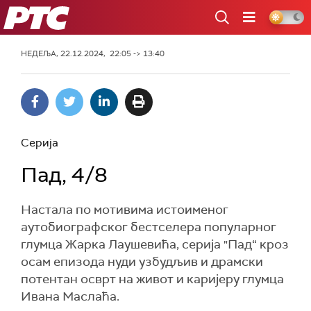
РТС
НЕДЕЉА, 22.12.2024, 22:05 -> 13:40
Серија
Пад, 4/8
Настала по мотивима истоименог
аутобиографског бестселера популарног
глумца Жарка Лаушевића, серија "Пад“ кроз
осам епизода нуди узбудљив и драмски
потентан осврт на живот и каријеру глумца
Ивана Маслаћа.