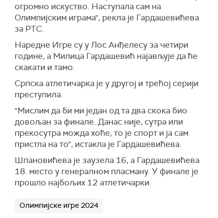
огромно искуство. Наступала сам на
Олимпијским играма", рекла је Гардашевићева
за РТС.
Наредне Игре су у Лос Анђелесу за четири
године, а Милица Гардашевић најављује да ће
скакати и тамо.
Српска атлетичарка је у другој и трећој серији
преступила.
"Мислим да би ми један од та два скока био
довољан за финале. Данас није, сутра или
прекосутра можда хоће, то је спорт и ја сам
пристла на то", истакла је Гардашевићева.
Шпановићева је заузела 16, а Гардашевићева
18. место у генералном пласману. У финале је
прошло најбољих 12 атлетичарки.
Олимпијске игре 2024