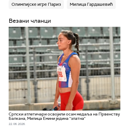
Олимпијске игре Париз
Милица Гардашевић
Везани чланци
Српски атлетичари освојили осам медаља на Првенству
Балкана, Милица Емини једина "златна"
22. 06. 2026.