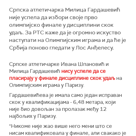
Српска атлетичарка Милица Гардашевић
није успела да избори своје прво
олимпијско финале у дисциплини скок
удаљ. За РТС каже да је огромно искуство
наступати на Олимпијским играма и да ће је
Србија поново гледати у Лос Анђелесу.
Српске атлетичарке Ивана Шпановић и
Милица Гардашевић
нису успеле да се
пласирају у финале дисциплине скок удаљ
на
Олимпијским играма у Паризу.
Гардашевићева је имала само један исправан
скок у квалификацијама - 6,48 метара, који
није био довољан за пролазак међу 12
најбољих у Паризу.
"Никоме није жао више него мени што се
нисам квалификовала у финале, али свакако је