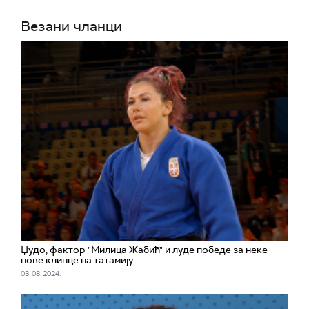
Везани чланци
Џудо, фактор "Милица Жабић" и луде победе за неке
нове клинце на татамију
03. 08. 2024.