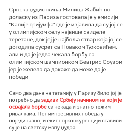
Српска џудисткиња Милица Жабић по
доласку из Париза гостовала је у емисији
"Капије тријумфа" где је изјавила да су јој се
у олимпијском селу највише свиделе
теретане, док јој је најбоља ствар која јој се
догодила сусрет са Новаком Ђоковићем,
али и да је једва чекала борбу са
олимпијском шампионком Беатрис Соузом
јер је желела да докаже да може да је
победи.
Само два дана на татамију у Паризу било јој је
потребно да
задиви Србију начином на који је
освајала борбе
са некада и знатно тежим
ривалкама. Пет импресивних победа у
појединчаној и екипној конкуренцији ставили
су је на светску мапу џудоа.