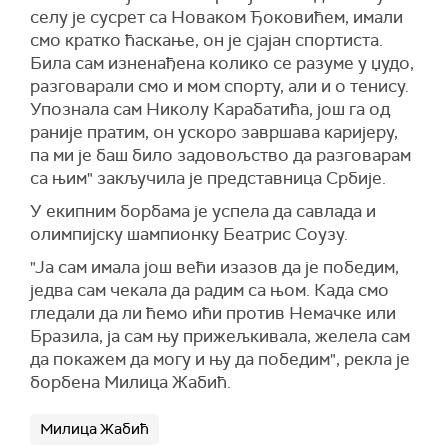
селу је сусрет са Новаком Ђоковићем, имали
смо кратко ћаскање, он је сјајан спортиста.
Била сам изненађена колико се разуме у џудо,
разговарали смо и мом спорту, али и о тенису.
Упознала сам Николу Карабатића, још га од
раније пратим, он ускоро завршава каријеру,
па ми је баш било задовољство да разговарам
са њим" закључила је представница Србије.
У екипним борбама је успела да савлада и
олимпијску шампионку Беатрис Соузу.
"Ја сам имала још већи изазов да је победим,
једва сам чекала да радим са њом. Када смо
гледали да ли ћемо ићи против Немачке или
Бразила, ја сам њу прижељкивала, желела сам
да покажем да могу и њу да победим", рекла је
борбена Милица Жабић.
Милица Жабић