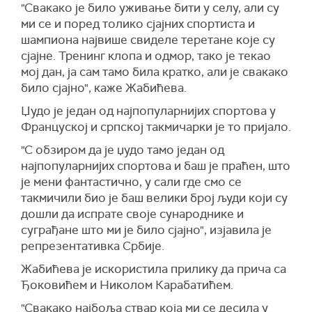
"Свакако је било уживање бити у селу, али су
ми се и поред толико сјајних спортиста и
шампиона највише свиделе теретане које су
сјајне. Тренинг клопа и одмор, тако је текао
мој дан, ја сам тамо била кратко, али је свакако
било сјајно", каже Жабићева.
Џудо је један од најпопуларнијих спортова у
Француској и српској такмичарки је то пријало.
"С обзиром да је џудо тамо један од
најпопуларнијих спортова и баш је праћен, што
је мени фантастично, у сали где смо се
такмичили био је баш велики број људи који су
дошли да испрате своје сународнике и
суграђане што ми је било сјајно", изјавила је
репрезентативка Србије.
Жабићева је искористила прилику да прича са
Ђоковићем и Николом Карабатићем.
"Свакако најбоља ствар која ми се десила у