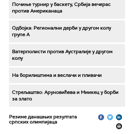
Почиње турнир у баскету, Србија вечерас
против Американаца
Одбојка: Регионални дерби у другом колу
групе А
Ватерполисти против Аустралије у другом
колу
На борилиштима и веслачи и пливачи
Стрељаштво: Аруновићева и Миикец у борби
за злато
Резиме данашњих резултата
српских олимпијаца