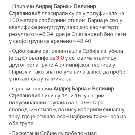
- Пливачи
Андреј Барна
и
Велимир
Стјепановић
пласирали су се у полуфинале на
100 метара слободним стилом. Барна је своју
квалификациону групу завршио као четврти
резултатом 48,34, док је Стјепановић био пети
у својој групи са временом 48,40.
- Одбојкашка репрезентација Србије изгубила
је од Словеније са
3:0
у сетовима утакмицу
другог кола групе А олимпијског турнира у
Паризу и тако знатно умањила шансе да прође
у нокаут фазу такмичења.
- Српски пливачи
Андреј Барна
и
Велимир
Стјепановић
били су 14. и 16. у својим
полуфиналним групама на 100 метара
слободним стилом, па нису изборили финалну
трку, где је отишло осам најбржих такмичара из
обе групе.
- Баскеташи Србије су победом над