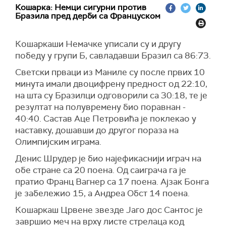
Кошарка: Немци сигурни против
Бразила пред дерби са Француском
Кошаркаши Немачке уписали су и другу
победу у групи Б, савладавши Бразил са 86:73.
Светски прваци из Маниле су после првих 10
минута имали двоцифрену предност од 22:10,
на шта су Бразилци одговорили са 30:18, те је
резултат на полувремену био поравнан -
40:40. Састав Аце Петровића је поклекао у
наставку, дошавши до другог пораза на
Олимпијским играма.
Денис Шрудер је био најефикаснији играч на
обе стране са 20 поена. Од саиграча га је
пратио Франц Вагнер са 17 поена. Ајзак Бонга
је забележио 15, а Андреа Обст 14 поена.
Кошаркаш Црвене звезде Јаго дос Сантос је
завршио меч на врху листе стрелаца код