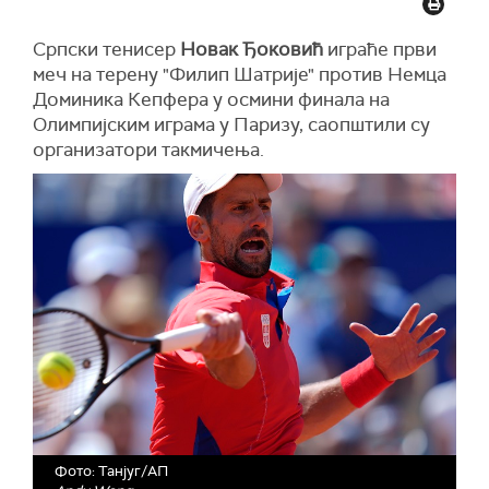
Српски тенисер
Новак Ђоковић
играће први
меч на терену "Филип Шатрије" против Немца
Доминика Кепфера у осмини финала на
Олимпијским играма у Паризу, саопштили су
организатори такмичења.
Фото: Танјуг/АП