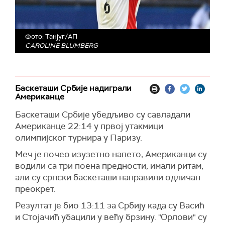
Фото: Танјуг/АП
CAROLINE BLUMBERG
Баскеташи Србије надиграли
Американце
Баскеташи Србије убедљиво су савладали
Американце 22:14 у првој утакмици
олимпијског турнира у Паризу.
Меч је почео изузетно напето, Американци су
водили са три поена предности, имали ритам,
али су српски баскеташи направили одличан
преокрет.
Резултат је био 13:11 за Србију када су Васић
и Стојачић убацили у већу брзину. "Орлови" су