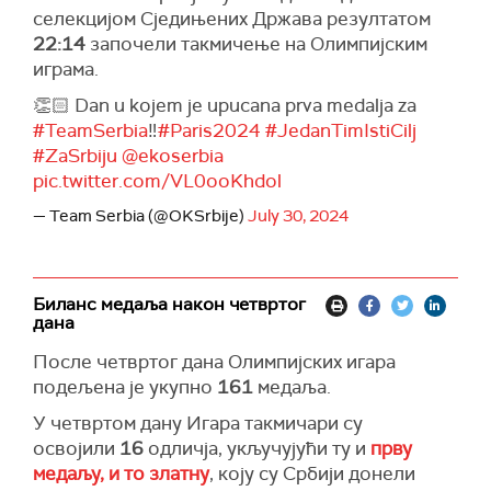
селекцијом Сједињених Држава резултатом
22:14
започели такмичење на Олимпијским
играма.
👏🏻 Dan u kojem je upucana prva medalja za
#TeamSerbia
‼️
#Paris2024
#JedanTimIstiCilj
#ZaSrbiju
@ekoserbia
pic.twitter.com/VL0ooKhdol
— Team Serbia (@OKSrbije)
July 30, 2024
Биланс медаља након четвртог
дана
После четвртог дана Олимпијских игара
подељена је укупно
161
медаља.
У четвртом дану Игара такмичари су
освојили
16
одличја, укључујући ту и
прву
медаљу, и то златну
, коју су Србији донели