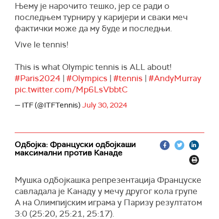
Њему је нарочито тешко, јер се ради о
последњем турниру у каријери и сваки меч
фактички може да му буде и последњи.
Vive le tennis!
This is what Olympic tennis is ALL about!
#Paris2024
|
#Olympics
|
#tennis
|
#AndyMurray
pic.twitter.com/Mp6LsVbbtC
— ITF (@ITFTennis)
July 30, 2024
Одбојка: Француски одбојкаши
максимални против Канаде
Мушка одбојкашка репрезентација Француске
савладала је Канаду у мечу другог кола групе
А на Олимпијским играма у Паризу резултатом
3:0 (25:20, 25:21, 25:17).