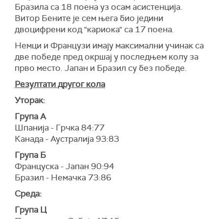
Бразила са 18 поена уз осам асистенција.
Витор Бените је сем њега био једини
двоцифрени код "кариока" са 17 поена.
Немци и Французи имају максимални учинак са
две победе пред окршај у последњем колу за
прво место. Јапан и Бразил су без победе.
Резултати другог кола
Уторак:
Група А
Шпанија - Грчка 84:77
Канада - Аустралија 93:83
Група Б
Француска - Јапан 90:94
Бразил - Немачка 73:86
Среда:
Група Ц