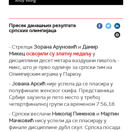
Andy Wong
Пресек данашњих резултата
српских олимпијаца
- Стрелци
Зорана Аруновић
и
Дамир
Микец
освојили су златну медаљу
у
дисциплини десет метара ваздушни пиштољ -
микс, што је прво одличје за српски тим на
Олимпијским играма у Паризу.
-
Јована Арсић
није успела да се пласира у
полуфинале женског скифа. Представница
Србије заузела је пето место у трећој
четвртфиналној групи са временом 7:56,18.
- Српски веслачи
Николај Пименов
и
Мартин
Мачковић
нису успели да се пласирају у
финале дисциплине дубл скул. Српска посада