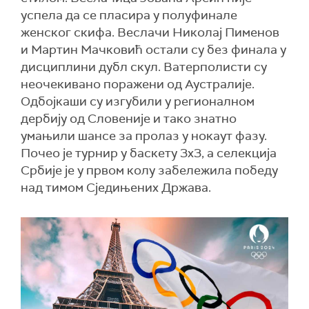
успела да се пласира у полуфинале
женског скифа. Веслачи Николај Пименов
и Мартин Мачковић остали су без финала у
дисциплини дубл скул. Ватерполисти су
неочекивано поражени од Аустралије.
Одбојкаши су изгубили у регионалном
дербију од Словеније и тако знатно
умањили шансе за пролаз у нокаут фазу.
Почео је турнир у баскету 3x3, а селекција
Србије је у првом колу забележила победу
над тимом Сједињених Држава.