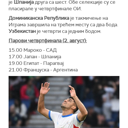
је
Шпанија
друга са шест. Обе селекције су се
пласирале у четвртфинале ОИ.
Доминиканска Република
је такмичење на
Играма завршила на трећем месту са два бода.
Узбекистан
је четврти са једним бодом.
Парови четвртфинала (2. август):
15.00 Мароко - САД
17.00 Јапан - Шпанија
19.00 Египат - Парагвај
21.00 Француска - Аргентина