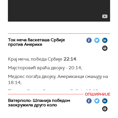
Ток меча баскеташа Србије
против Америке
Крај меча, победа Србије
22:14
.
Мајсторовић враћа двојку - 20:14;
Медокс погађа двојку, Американци смањују на
18:14;
Поново Стојачић, предност Србије 18:12;
ОПШИРНИЈЕ
Стојачић закуцава за 17:12;
Ватерполо: Шпанија победом
заокружила друго коло
Медокс смањује на 16:12;
Поново Бранковић - 16:11;