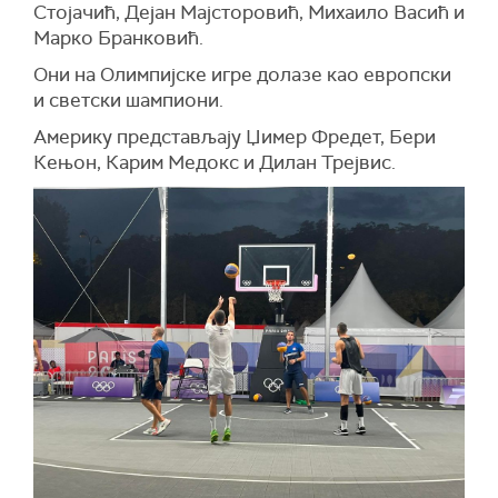
Стојачић, Дејан Мајсторовић, Михаило Васић и
Марко Бранковић.
Они на Олимпијске игре долазе као европски
и светски шампиони.
Америку представљају Џимер Фредет, Бери
Кењон, Карим Медокс и Дилан Трејвис.