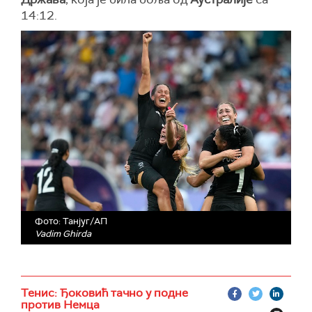
14:12.
Фото: Танјуг/АП
Vadim Ghirda
Тенис: Ђоковић тачно у подне
против Немца