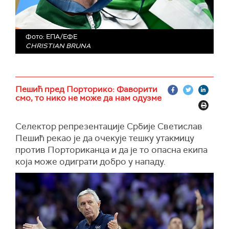
Фото: ЕПА/ЕФЕ
CHRISTIAN BRUNA
Пешић пред Порторико: Фаворити
смо, то нико не може да нам одузме
Селектор репрезентације Србије Светислав
Пешић рекао је да очекује тешку утакмицу
против Порториканца и да је то опасна екипа
која може одиграти добро у нападу.