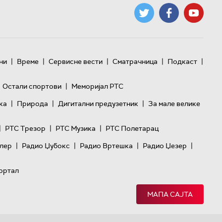
|
|
|
|
|
ни
Време
Сервисне вести
Сматрачница
Подкаст
|
Остали спортови
Меморијал РТС
|
|
|
ка
Природа
Дигитални предузетник
За мале велике
|
|
|
РТС Трезор
РТС Музика
РТС Полетарац
|
|
|
|
лер
Радио Џубокс
Радио Вртешка
Радио Џезер
ортал
МАПА САЈТА