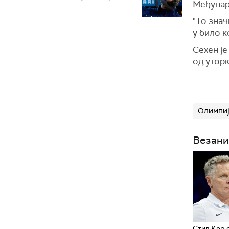
Међунар
"То знач
у било к
Сехен је
од уторк
Олимпиј
Везани
Стив Кер 