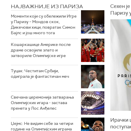
НАЈВАЖНИЈЕ ИЗ ПАРИЗА
Сехен је
Паризу у
Моменти који су обележили Игре
у Паризу – Мондов скок,
Дикечови хици, повратак Симон
Бајлс и још много тога
Кошаркашице Америке после
драме освојиле злато и
затвориле Олимпијске игре
Туцак: Честитам Србији,
одиграла је фантастичан меч
Свечана церемонија затварања
Олимпијских игара - застава
пренета у Лос Анђелес
Ирачки 
Џејмс: Не видим себе за четири
поступак
године на Олимпијским играма