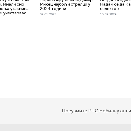
м: Имали смо
Микец најбољи стрелци у
Надам се да Ка
јбоља утакмица
2024. години
селектор
ам учествовао
02. 01. 2025.
16. 09. 2024.
Преузмите РТС мобилну апли