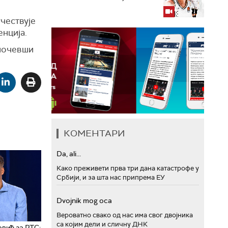
учествује
енција.
 почевши
КОМЕНТАРИ
Da, ali...
Како преживети прва три дана катастрофе у
Србији, и за шта нас припрема ЕУ
Dvojnik mog oca
Вероватно свако од нас има свог двојника
са којим дели и сличну ДНК
вић за РТС: