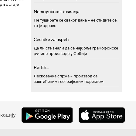
ри остаје
Nemogućnost tusiranja
Не туширате се сваког дана – не стидите се,
то је здраво
Cestitke za uspeh
Да ли сте знали да се најбоље грамофонске
ручице производе у Србији
Re: Eh...
Лесковачка спржа – производ са
заштићеним географским пореклом
кацију