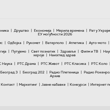
|
|
|
|
оника
Друштво
Економија
Мерила времена
Рат у Украји
ЕУ могућности 2026
|
|
|
|
|
|
ис
Одбојка
Рукомет
Ватерполо
Атлетика
Ауто-мото
|
|
|
|
|
гијa
Путујемо
Свет познатих
Здравље
Филм и ТВ
Нау
|
хероје
Наизглед здрав
|
|
|
|
С Наука
РТС Драма
РТС Живот
РТС Класика
РТС Коло
|
|
|
 Београд 3
Београд 202
Радио Плетеница
Радио Рокенро
Архив
|
|
|
|
Контакт
Маркетинг
Јавне набавке
Конкурси
Интернет п