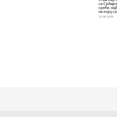
са Србијо
среће, на
на којој с
12. 08. 2025.