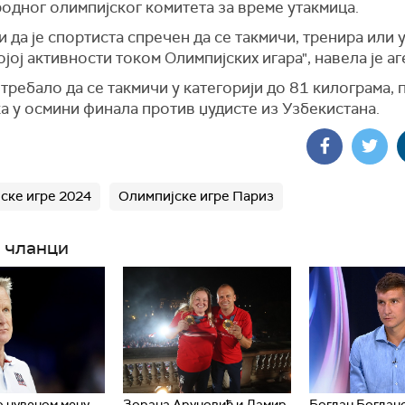
одног олимпијског комитета за време утакмица.
и да је спортиста спречен да се такмичи, тренира или 
ојој активности током Олимпијских игара", навела је аг
 требало да се такмичи у категорији до 81 килограма,
а у осмини финала против џудисте из Узбекистана.
ске игре 2024
Олимпијске игре Париз
 чланци
о чувеном мечу
Зорана Аруновић и Дамир
Богдан Богдано