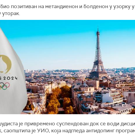
 био позитиван на метандиенон и болденон у узорку у
 уторак.
џудиста је привремено суспендован док се води дисц
, саопштила је УИО, која надгледа антидопинг програ