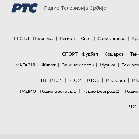
Радио Телевизија Србије
|
|
|
|
ВЕСТИ
Политика
Регион
Свет
Србија данас
Хр
|
|
СПОРТ
Фудбал
Кошарка
Тен
|
|
|
МАГАЗИН
Живот
Занимљивости
Музика
Техноло
|
|
|
|
ТВ
РТС 1
РТС 2
РТС 3
РТС Свет
РТ
|
|
РАДИО
Радио Београд 1
Радио Београд 2
Радио
РТС