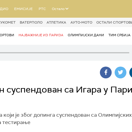
АДИО
ЕМИСИЈЕ
РТС
Остало
РУКОМЕТ
ВАТЕРПОЛО
АТЛЕТИКА
АУТО-МОТО
ОСТАЛИ СПОРТОВ
ОРТОВИ
НАЈВАЖНИЈЕ ИЗ ПАРИЗА
ОЛИМПИЈСКИ ДАНИ
ТИМ СРБИЈА
н суспендован са Игара у Пар
 који је због допинга суспендован са Олимпијских
а тестирање