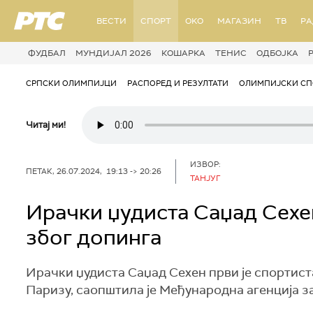
РТС
ВЕСТИ
СПОРТ
OKO
МАГАЗИН
ТВ
Р
ФУДБАЛ
МУНДИЈАЛ 2026
КОШАРКА
ТЕНИС
ОДБОЈКА
СРПСКИ ОЛИМПИЈЦИ
РАСПОРЕД И РЕЗУЛТАТИ
ОЛИМПИЈСКИ СП
Читај ми!
ИЗВОР:
ПЕТАК, 26.07.2024, 19:13 -> 20:26
ТАНЈУГ
Ирачки џудиста Саџад Сехе
због допинга
Ирачки џудиста Саџад Сехен први је спортиста
Паризу, саопштила је Међународна агенција з