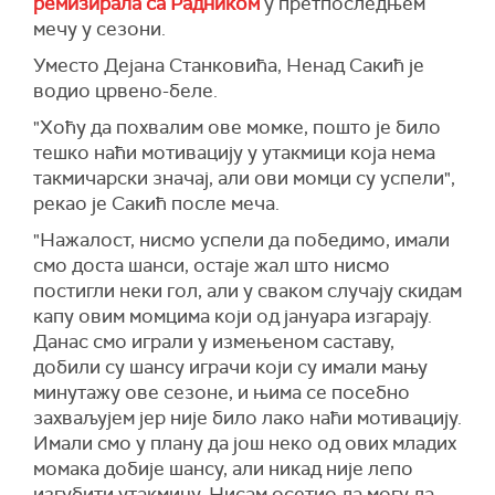
ремизирала са Радником
у претпоследњем
мечу у сезони.
Уместо Дејана Станковића, Ненад Сакић је
водио црвено-беле.
"Хоћу да похвалим ове момке, пошто је било
тешко наћи мотивацију у утакмици која нема
такмичарски значај, али ови момци су успели",
рекао је Сакић после меча.
"Нажалост, нисмо успели да победимо, имали
смо доста шанси, остаје жал што нисмо
постигли неки гол, али у сваком случају скидам
капу овим момцима који од јануара изгарају.
Данас смо играли у измењеном саставу,
добили су шансу играчи који су имали мању
минутажу ове сезоне, и њима се посебно
захваљујем јер није било лако наћи мотивацију.
Имали смо у плану да још неко од ових младих
момака добије шансу, али никад није лепо
изгубити утакмицу. Нисам осетио да могу да