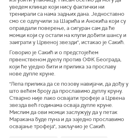
уведем клинце који нису фактички ни
тренирали са нама задњих дана. Једноставно
смо се одлучили за Шарића и Анокића који су
оправдали поверење, а сигуран сам да ће
момци који су остали на клупи добити шансу и
заиграти у Црвеној звезди", истакао је Сакић.
Говорио је Сакић и о предстојећем
првенственом дуелу против ОФК Београда,
који ће уједно бити и прилика за прославу
нове дупле круне.
"Лепа прилика да се позову навијачи, да дођу у
што већем броју да прославимо дуплу круну.
Стварно није лако освајати трофеје а Црвена
звезда већ годинама осваја дупле круне.
Мислим да ови момци заслужују да у петак
Маракана буде пуна и да заједно прославимо
освајање трофеја", закључио је Сакић.