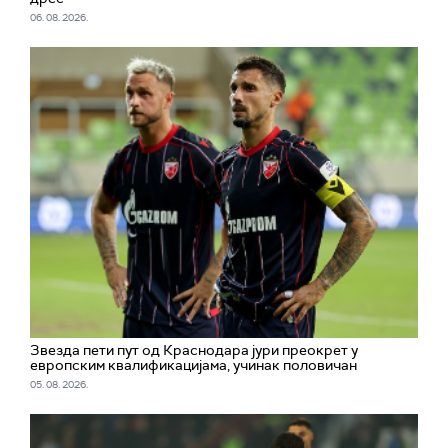
06. 08. 2026.
Звезда пети пут од Краснодара јури преокрет у
европским квалификацијама, учинак половичан
05. 08. 2026.