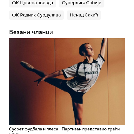
ФК Црвена звезда
Суперлига Србије
ФК Радник Сурдулица
Ненад Сакић
Везани чланци
Сусрет фудбала и плеса - Партизан представио трећи
дрес