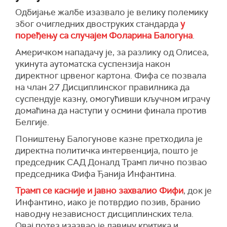
Одбијање жалбе изазвало је велику полемику
због очигледних двоструких стандарда
у
поређењу са случајем Фоларина Балогуна
.
Америчком нападачу је, за разлику од Олисеа,
укинута аутоматска суспензија након
директног црвеног картона. Фифа се позвала
на члан 27 Дисциплинског правилника да
суспендује казну, омогућивши кључном играчу
домаћина да наступи у осмини финала против
Белгије.
Поништењу Балогунове казне претходила је
директна политичка интервенција, пошто је
председник САД Доналд Трамп лично позвао
председника Фифа Ђанија Инфантина.
Трамп се касније и јавно захвалио Фифи
, док је
Инфантино, иако је потврдио позив, бранио
наводну независност дисциплинских тела.
Овај потез изазвао је лавину критика и