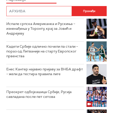
Испале српска Американка и Рускиња –
изненађења у Торонту, крај за Јовић и
Андрејеву
Кадети Србије одлично почели па стали –
пораз од Литваније на старту Европског
првенства
Енес Кантер најавио пријаву за ВНБА драфт
– жели да тестира правила лиге
Преокрет одбојкашица Србије, Русија
савладана после пет сетова