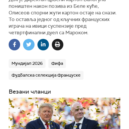
поништен након позива из Беле куће,
Олисеов спорни жути картон остаје на снази.
То оставља једног од кључних француских
играча на ивици суспензије пред
четвртфинални дуел са Мароком.
Мундијал 2026
Фифа
Фудбалска селекција Француске
Везани чланци