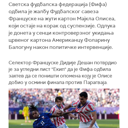
Светска фудбалска федерација (Фифа)
одбила је жалбу Фудбалског савеза
Француске на жути картон Мајкла Олисеа,
који остаје на корак од суспензије. Одлука
је донета у сенци контроверзног укидања
црвеног картона Американцу Фоларину
Балогуну након политичке интервенције.
Селектор Француске Дидије Дешан потврдио
је за угледни лист "Екип" да је Фифа одбила
захтев да се поништи опомена коју је Олисе
добио у осмини финала против Парагваја.