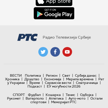
Радио Телевизија Србије
|
|
|
|
ВЕСТИ
Политика
Регион
Свет
Србија данас
|
|
|
|
Хроника
Друштво
Економија
Мерила времена
Рат
|
|
|
|
у Украјини
Време
Сервисне вести
Сматрачница
|
Подкаст
ЕУ могућности 2026
|
|
|
|
СПОРТ
Фудбал
Кошарка
Тенис
Одбојка
|
|
|
|
Рукомет
Ватерполо
Атлетика
Ауто-мото
Остали
|
спортови
Меморијал РТС