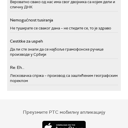
Вероватно свако од нас има свог двојника са којим дели и
сличну ДНК
Nemogućnost tusiranja
Не туширате се сваког дана – не стидите се, то је здраво
Cestitke za uspeh
Да ли сте знали да се најбоље грамофонске ручице
производе у Србији
Re: Eh...
Лесковачка спржа – производ са заштићеним географским
пореклом
Преузмите РТС мобилну апликацију