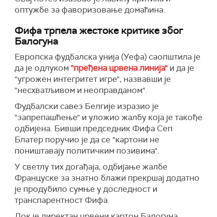
оптужбе за фаворизовање домаћина.
Фифа трпела жестоке критике због
Балогуна
Европска фудбалска унија (Уефа) саопштила је
да је одлуком
"пређена црвена линија"
и да је
"угрожен интегритет игре", назвавши је
"несхватљивом и неоправданом".
Фудбалски савез Белгије изразио је
"запрепашћење" и уложио жалбу која је такође
одбијена. Бивши председник Фифа Сеп
Блатер поручио је да се "картони не
поништавају политичким позивима".
У светлу тих догађаја, одбијање жалбе
Француске за знатно блажи прекршај додатно
је продубило сумње у доследност и
транспарентност Фифа.
Док је директан црвени картон Балогуна