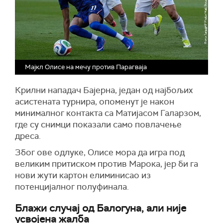
Мајкл Олисе на мечу против Парагваја
Крилни нападач Бајерна, један од најбољих
асистената турнира, опоменут је након
минималног контакта са Матијасом Галарзом,
где су снимци показали само повлачење
дреса.
Због ове одлуке, Олисе мора да игра под
великим притиском против Марока, јер би га
нови жути картон елиминисао из
потенцијалног полуфинала.
Блажи случај од Балогуна, али није
усвојена жалба