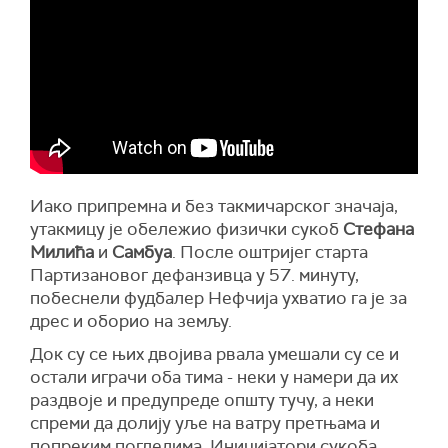
Иако припремна и без такмичарског значаја,
утакмицу је обележио физички сукоб
Стефана
Милића
и
Самбуа
. После оштријег старта
Партизановог дефанзивца у 57. минуту,
побеснели фудбалер Нефчија ухватио га је за
дрес и оборио на земљу.
Док су се њих двојива рвала умешали су се и
остали играчи оба тима - неки у намери да их
раздвоје и предупреде општу тучу, а неки
спреми да долију уље на ватру претњама и
попреким погледима. Иницијатори сукоба