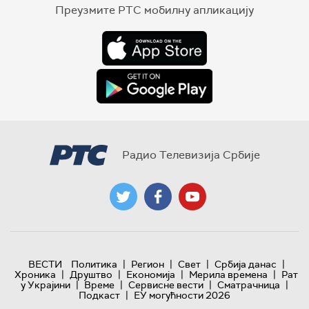
Преузмите РТС мобилну апликацију
Радио Телевизија Србије
|
|
|
|
ВЕСТИ
Политика
Регион
Свет
Србија данас
|
|
|
|
Хроника
Друштво
Економија
Мерила времена
Рат
|
|
|
|
у Украјини
Време
Сервисне вести
Сматрачница
|
Подкаст
ЕУ могућности 2026