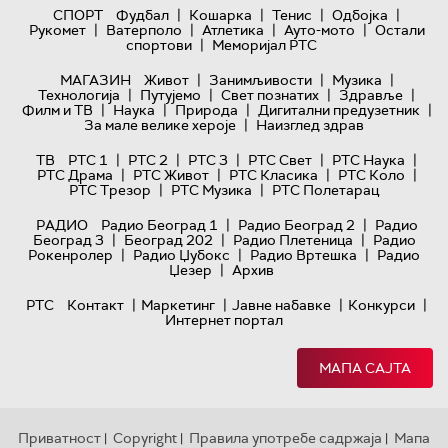
|
|
|
|
СПОРТ
Фудбал
Кошарка
Тенис
Одбојка
|
|
|
|
Рукомет
Ватерполо
Атлетика
Ауто-мото
Остали
|
спортови
Меморијал РТС
|
|
|
МАГАЗИН
Живот
Занимљивости
Музика
|
|
|
|
Технологијa
Путујемо
Свет познатих
Здравље
|
|
|
|
Филм и ТВ
Наука
Природа
Дигитални предузетник
|
За мале велике хероје
Наизглед здрав
|
|
|
|
|
ТВ
РТС 1
РТС 2
РТС 3
РТС Свет
РТС Наука
|
|
|
|
РТС Драма
РТС Живот
РТС Класика
РТС Коло
|
|
РТС Трезор
РТС Музика
РТС Полетарац
|
|
РАДИО
Радио Београд 1
Радио Београд 2
Радио
|
|
|
Београд 3
Београд 202
Радио Плетеница
Радио
|
|
|
Рокенролер
Радио Џубокс
Радио Вртешка
Радио
|
Џезер
Архив
|
|
|
|
РТС
Контакт
Маркетинг
Јавне набавке
Конкурси
Интернет портал
МАПА САЈТА
Приватност
Copyright
Правила употребе садржаја
Мапа
|
|
|