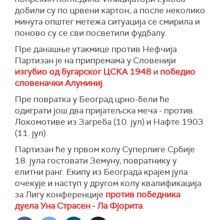
добили су по црвени картон, а после неколико
минута општег метежа ситуација се смирила и
поново су се сви посветили фудбалу.
Пре данашње утакмице против Нефчија
Партизан је на припремама у Словенији
изгубио од бугарског ЦСКА 1948
и
победио
словеначки Алуминиј
.
Пре повратка у Београд црно-бели ће
одиграти још два пријатељска меча - против
Локомотиве из Загреба (10. јул) и Нафте 1903
(11. јул).
Партизан ће у првом колу Суперлиге Србије
18. јула гостовати Земуну, повратнику у
елитни ранг. Екипу из Београда крајем јула
очекује и наступ у другом колу квалификација
за Лигу конференције
против победника
дуела Уна Страсен - Ла Фјорита
.