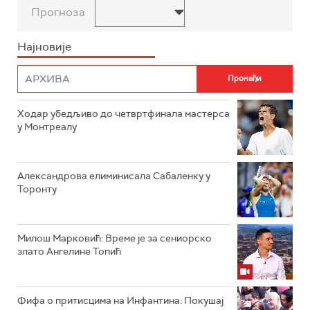
Прогноза
Најновије
Ходар убедљиво до четвртфинала мастерса
у Монтреалу
Александрова елиминисала Сабаленку у
Торонту
Милош Марковић: Време је за сениорско
злато Ангелине Топић
Фифа о притисцима на Инфантина: Покушај