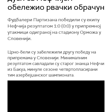
обележио рвачки обрачун
Фудбалери Партизана победили су екипу
Нефчија резултатом 1:0 (0:0) у припремној
утакмици одиграној на стадиону Орможа у
Словенији.
Црно-бели су забележили другу победу на
припремама у Словенији. Минималним
резултатом савладали су старог знанца Нефчи
из Бакуа, минуле сезоне четвртопласирани
тим азербејџанског шампионата.