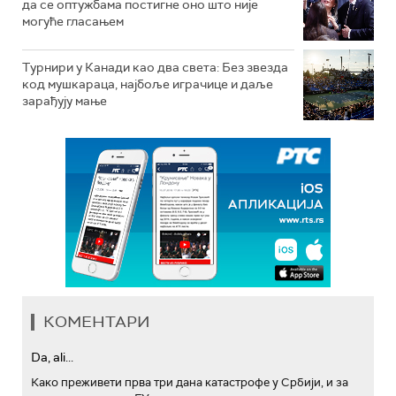
да се оптужбама постигне оно што није
могуће гласањем
Турнири у Канади као два света: Без звезда
код мушкараца, најбоље играчице и даље
зарађују мање
КОМЕНТАРИ
Da, ali...
Како преживети прва три дана катастрофе у Србији, и за