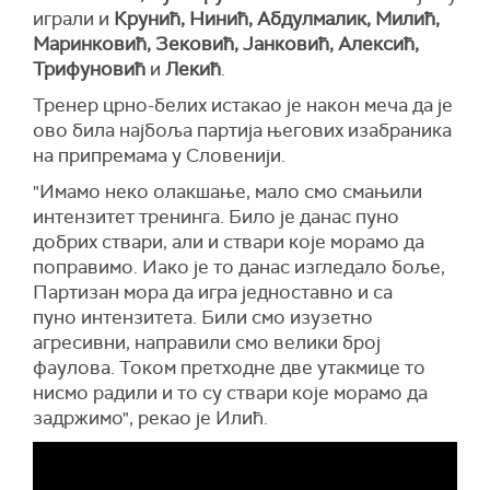
играли и
Крунић, Нинић, Абдулмалик, Милић,
Маринковић, Зековић, Јанковић, Алексић,
Трифуновић
и
Лекић
.
Тренер црно-белих истакао је након меча да је
ово била најбоља партија његових изабраника
на припремама у Словенији.
"Имамо неко олакшање, мало смо смањили
интензитет тренинга. Било је данас пуно
добрих ствари, али и ствари које морамо да
поправимо. Иако је то данас изгледало боље,
Партизан мора да игра једноставно и са
пуно интензитета. Били смо изузетно
агресивни, направили смо велики број
фаулова. Током претходне две утакмице то
нисмо радили и то су ствари које морамо да
задржимо", рекао је Илић.