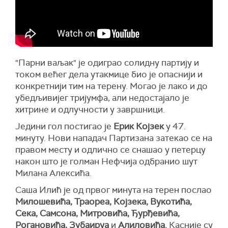
"Парни ваљак" је одиграо солидну партију и
током већег дела утакмице био је опаснији и
конкретнији тим на терену. Могао је лако и до
убедљивијег тријумфа, али недостајало је
хитрине и одлучности у завршници.
Једини гол постигао је
Ерик Којзек
у 47.
минуту. Нови нападач Партизана затекао се на
правом месту и одлично се снашао у петерцу
након што је голман Нефчија одбранио шут
Милана Алексића.
Саша Илић је од првог минута на терен послао
Милошевића, Траореа, Којзека, Вукотића,
Сека, Самсона, Митровића, Ђурђевића,
Рогановића, Зубаируа
и
Алиловића.
Касније су