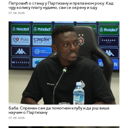
Петровић о стању у Партизану и прелазном року: Кад
чују колику плату нудимо, сви се окрену и оду
07. 08. 2026.
Баба: Спреман сам да помогнем клубу и да још више
научим о Партизану
07. 08. 2026.