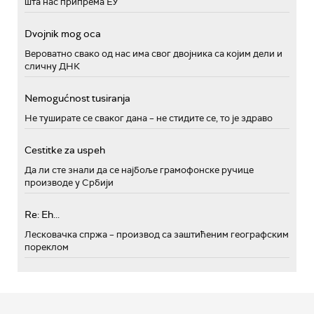
шта нас припрема ЕУ
Dvojnik mog oca
Вероватно свако од нас има свог двојника са којим дели и
сличну ДНК
Nemogućnost tusiranja
Не туширате се сваког дана – не стидите се, то је здраво
Cestitke za uspeh
Да ли сте знали да се најбоље грамофонске ручице
производе у Србији
Re: Eh...
Лесковачка спржа – производ са заштићеним географским
пореклом