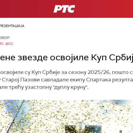
РТС
РЕЗЕНТАЦИЈА
ЗВОР:
ТС, ФСС
не звезде освојиле Куп Срби
својиле су Куп Србије за сезону 2025/26, пошто с
 Старој Пазови савладале екипу Спартака резулта
е трећу узастопну "дуплу круну".