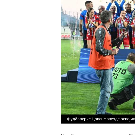
Фудбалерке Црвене звезде освојил