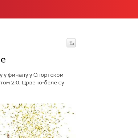
је
у у финалу у Спортском
том 2:0. Црвено-беле су