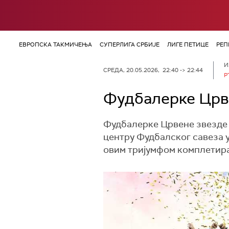
ЕВРОПСКА ТАКМИЧЕЊА
СУПЕРЛИГА СРБИЈЕ
ЛИГЕ ПЕТИЦЕ
РЕП
И
СРЕДА, 20.05.2026, 22:40 -> 22:44
Р
Фудбалерке Црве
Фудбалерке Црвене звезде о
центру Фудбалског савеза у
овим тријумфом комплетирал