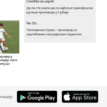
Cestitke za uspeh
Да ли сте знали да се најбоље грамофонске
ручице производе у Србији
Re: Eh...
Лесковачка спржа – производ са
заштићеним географским пореклом
аријеру
мијер лиги
аму до
кацију