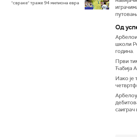
"свраке" траже 94 милиона евра
играчима
путовању
Од усп
Арбелои
школи Ре
година.
Први тим
Ћабија А
Иако је 
четвртфи
Арбелоу 
дебитов
саиграч 