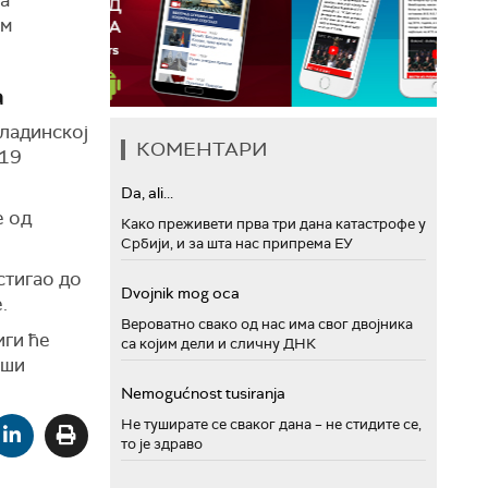
ом
а
младинској
КОМЕНТАРИ
 19
Da, ali...
е од
Како преживети прва три дана катастрофе у
Србији, и за шта нас припрема ЕУ
стигао до
Dvojnik mog oca
.
Вероватно свако од нас има свог двојника
иги ће
са којим дели и сличну ДНК
вши
Nemogućnost tusiranja
Не туширате се сваког дана – не стидите се,
то је здраво