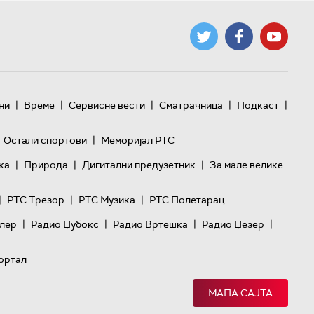
|
|
|
|
|
ни
Време
Сервисне вести
Сматрачница
Подкаст
|
Остали спортови
Меморијал РТС
|
|
|
ка
Природа
Дигитални предузетник
За мале велике
|
|
|
РТС Трезор
РТС Музика
РТС Полетарац
|
|
|
|
лер
Радио Џубокс
Радио Вртешка
Радио Џезер
ортал
МАПА САЈТА