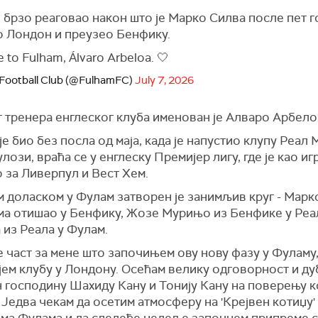
 брзо реаговао након што је Марко Силва после пет 
о Лондон и преузео Бенфику.
to Fulham, Álvaro Arbeloa. 🤍
Football Club (@FulhamFC)
July 7, 2026
 тренера енглеског клуба именован је Алваро Арбело
е био без посла од маја, када је напустио клупу Реал 
улози, враћа се у енглеску Премијер лигу, где је као иг
 за Ливерпул и Вест Хем.
 доласком у Фулам затворен је занимљив круг - Марко
ма отишао у Бенфику, Жозе Мурињо из Бенфике у Реал
 из Реала у Фулам.
е част за мене што започињем ову нову фазу у Фуламу
јем клубу у Лондону. Осећам велику одговорност и ду
 господину Шахиду Кану и Тонију Кану на поверењу ко
 Једва чекам да осетим атмосферу на 'Крејвен котиџу'
има Фулама и да следеће недеље започнем припреме с