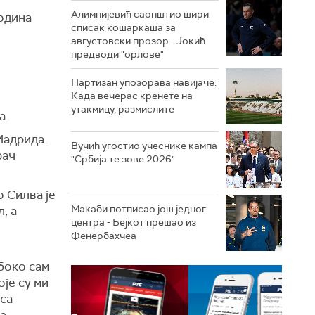
Алимпијевић саопштио шири
година
списак кошаркаша за
августовски прозор - Јокић
предводи "орлове"
Партизан упозорава навијаче:
Када вечерас кренете на
утакмицу, размислите
а.
Мадрида.
Вучић угостио учеснике кампа
рач
"Србија те зове 2026"
 Силва је
Макаби потписао још једног
, а
центра - Бејкот прешао из
Фенербахчеа
,
боко сам
је су ми
 са
а