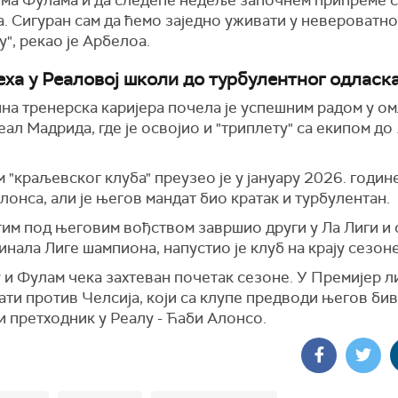
. Сигуран сам да ћемо заједно уживати у невероватн
", рекао је Арбелоа.
еха у Реаловој школи до турбулентног одласк
на тренерска каријера почела је успешним радом у о
ал Мадрида, где је освојио и "триплету" са екипом до
 "краљевског клуба" преузео је у јануару 2026. годин
лонса, али је његов мандат био кратак и турбулентан.
тим под његовим вођством завршио други у Ла Лиги и 
нала Лиге шампиона, напустио је клуб на крају сезоне
и Фулам чека захтеван почетак сезоне. У Премијер л
ати против Челсија, који са клупе предводи његов би
и претходник у Реалу - Ћаби Алонсо.