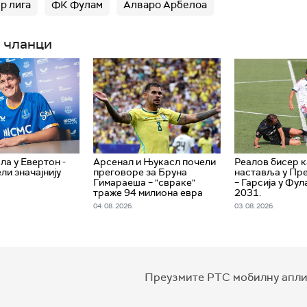
р лига
ФК Фулам
Алваро Арбелоа
 чланци
ла у Евертон -
Арсенал и Њукасл почели
Реалов бисер к
ли значајнију
преговоре за Бруна
наставља у Пре
Гимараеша – "свраке"
– Гарсија у Фул
траже 94 милиона евра
2031.
04. 08. 2026.
03. 08. 2026.
Преузмите РТС мобилну апли