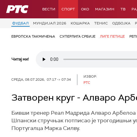
РТС
ВЕСТИ
СПОРТ
OKO
МАГАЗИН
ТВ
Р
ФУДБАЛ
МУНДИЈАЛ 2026
КОШАРКА
ТЕНИС
ОДБОЈКА
ЕВРОПСКА ТАКМИЧЕЊА
СУПЕРЛИГА СРБИЈЕ
ЛИГЕ ПЕТИЦЕ
РЕП
Читај ми!
ИЗВОР:
СРЕДА, 08.07.2026, 07:17 -> 07:34
РТС
Затворен круг - Алваро Ар
Бивши тренер Реал Мадрида Алваро Арбелоа и
Шпански стручњак потписао је трогодишњи уг
Португалца Марка Силву.