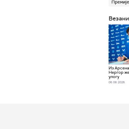
Премије
Везани
Из Арсена
Нергор же
улогу
06. 08. 2026.