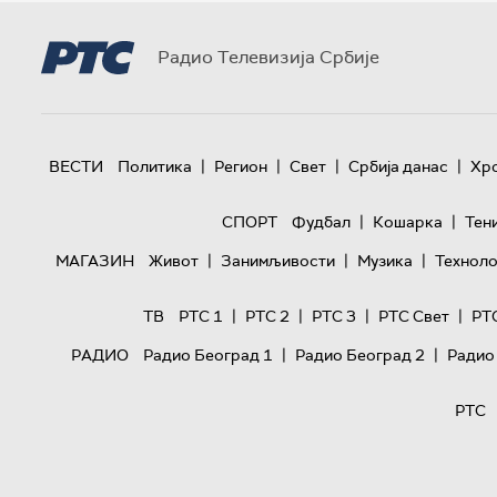
Радио Телевизија Србије
|
|
|
|
ВЕСТИ
Политика
Регион
Свет
Србија данас
Хр
|
|
СПОРТ
Фудбал
Кошарка
Тен
|
|
|
МАГАЗИН
Живот
Занимљивости
Музика
Техноло
|
|
|
|
ТВ
РТС 1
РТС 2
РТС 3
РТС Свет
РТ
|
|
РАДИО
Радио Београд 1
Радио Београд 2
Радио
РТС