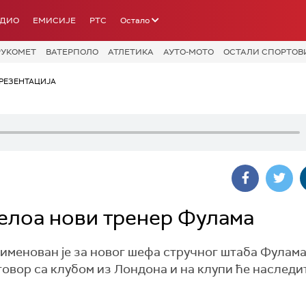
АДИО
ЕМИСИЈЕ
РТС
Остало
РУКОМЕТ
ВАТЕРПОЛО
АТЛЕТИКА
АУТО-МОТО
ОСТАЛИ СПОРТОВ
РЕЗЕНТАЦИЈА
белоа нови тренер Фулама
менован је за новог шефа стручног штаба Фулама
овор са клубом из Лондона и на клупи ће наследи