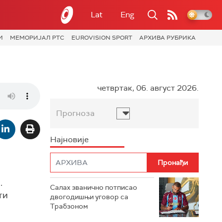
Lat
Eng
И
МЕМОРИЈАЛ РТС
EUROVISION SPORT
АРХИВА РУБРИКА
четвртак, 06. август 2026.
Прогноза
Најновије
.
Салах званично потписао
ти
двогодишњи уговор са
Трабзоном