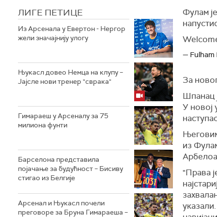
ЛИГЕ ПЕТИЦЕ
Фулам је
напусти
Из Арсенала у Евертон - Нергор
жели значајнију улогу
Welcome 
— Fulham 
Њукасл довео Немца на клупу –
За новог
Јајсле нови тренер "сврака"
Шпанац ј
У новој 
Гимараеш у Арсеналу за 75
наступао
милиона фунти
Његовим
из Фула
Арбелоа
Барселона представила
појачање за будућност – Бисиву
"Права ј
стигао из Белгије
најстари
захвалан
Арсенал и Њукасл почели
указали.
преговоре за Бруна Гимараеша –
навијач