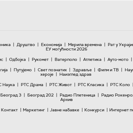
|
|
|
|
оника
Друштво
Економија
Мерила времена
Рат у Украји
ЕУ могућности 2026
|
|
|
|
|
|
ис
Одбојка
Рукомет
Ватерполо
Атлетика
Ауто-мото
|
|
|
|
|
гијa
Путујемо
Свет познатих
Здравље
Филм и ТВ
Нау
|
хероје
Наизглед здрав
|
|
|
|
С Наука
РТС Драма
РТС Живот
РТС Класика
РТС Коло
|
|
|
 Београд 3
Београд 202
Радио Плетеница
Радио Рокенро
Архив
|
|
|
|
Контакт
Маркетинг
Јавне набавке
Конкурси
Интернет п