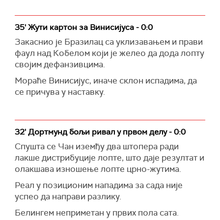
35' Жути картон за Винисијуса - 0:0
Закаснио је Бразилац са уклизавањем и прави
фаул над Кобелом који је желео да дода лопту
својим дефанзивцима.
Мораће Винисијус, иначе склон испадима, да
се причува у наставку.
32' Дортмунд бољи ривал у првом делу - 0:0
Спушта се Чан иземђу два штопера ради
лакше дистрибуције лопте, што даје резултат и
олакшава изношење лопте црно-жутима.
Реал у позиционим нападима за сада није
успео да направи разлику.
Белингем неприметан у првих пола сата.