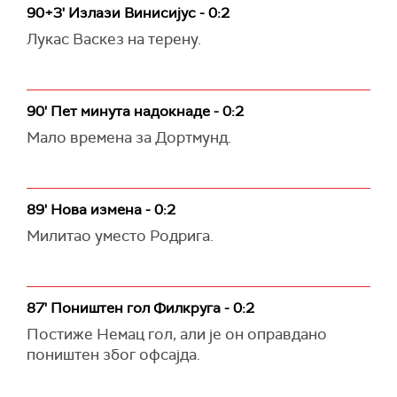
90+3' Излази Винисијус - 0:2
Лукас Васкез на терену.
90' Пет минута надокнаде - 0:2
Мало времена за Дортмунд.
89' Нова измена - 0:2
Милитао уместо Родрига.
87' Поништен гол Филкруга - 0:2
Постиже Немац гол, али је он оправдано
поништен због офсајда.