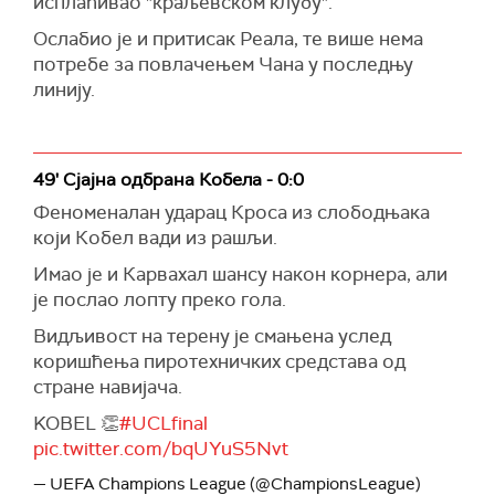
исплаћивао "краљевском клубу".
Ослабио је и притисак Реала, те више нема
потребе за повлачењем Чана у последњу
линију.
49' Сјајна одбрана Кобела - 0:0
Феноменалан ударац Кроса из слободњака
који Кобел вади из рашљи.
Имао је и Карвахал шансу након корнера, али
је послао лопту преко гола.
Видљивост на терену је смањена услед
коришћења пиротехничких средстава од
стране навијача.
KOBEL 👏
#UCLfinal
pic.twitter.com/bqUYuS5Nvt
— UEFA Champions League (@ChampionsLeague)