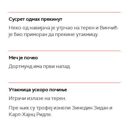
Сусрет одмах прекинут
Неко од навијача је утрчао на терен и Винчић
је био приморан да прекине утакмицу.
Меч је почео
Дортмунд има први напад.
Утакмица ускоро почиње
Играчи излазе на терен.
Пре њих су трофеј изнели Зинедин Зидан и
Карл-Хајнц Ридле.