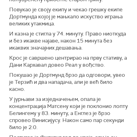
Повукао је своју екипу и чекао грешку екипе
Дортмунда којој је мањкало искуство играња
великих утакмица.
И казна је стигла у 74. минуту. Право ниоткуда
и без икакве најаве, након 15 минута без
икаквих значајних дешавања.
Крос је савршено центрирао на прву стативу, а
Дани Кархавал довео Реал у вођство.
Покушао је Дортмунд брзо да одговори, увео
је Терзић и два нападача, али је већ било
касно.
У јурњави за изједначењем, опала је
концентрација Матсену који је поклонио лопту
Белингему у 83. минуту, а Енглез је брзо
спровео Винисијусу. Након само пар секунди
било је 2:0.