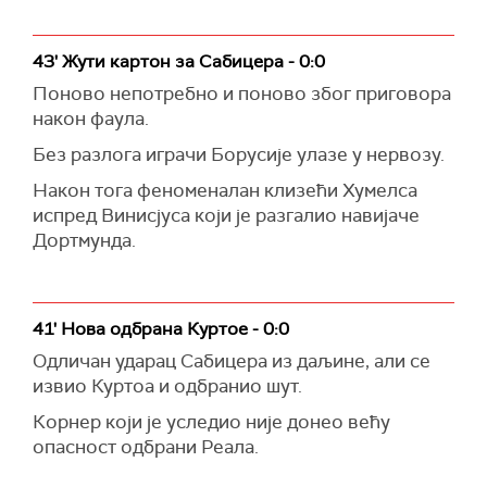
43' Жути картон за Сабицера - 0:0
Поново непотребно и поново због приговора
након фаула.
Без разлога играчи Борусије улазе у нервозу.
Након тога феноменалан клизећи Хумелса
испред Винисјуса који је разгалио навијаче
Дортмунда.
41' Нова одбрана Куртое - 0:0
Одличан ударац Сабицера из даљине, али се
извио Куртоа и одбранио шут.
Корнер који је уследио није донео већу
опасност одбрани Реала.