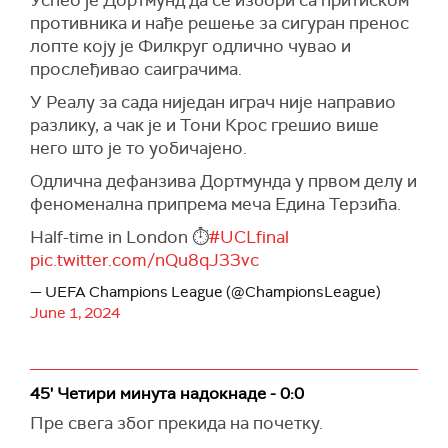
Успео је Дортмунд да се избори са притиском
противника и нађе решење за сигуран пренос
лопте коју је Филкруг одлично чувао и
прослеђивао саиграчима.
У Реалу за сада ниједан играч није направио
разлику, а чак је и Тони Крос грешио више
него што је то уобичајено.
Одлична дефанзива Дортмунда у првом делу и
феноменална припрема меча Едина Терзића.
Half-time in London ⏱️
#UCLfinal
pic.twitter.com/nQu8qJ33vc
— UEFA Champions League (@ChampionsLeague)
June 1, 2024
45' Четири минута надокнаде - 0:0
Пре свега због прекида на почетку.