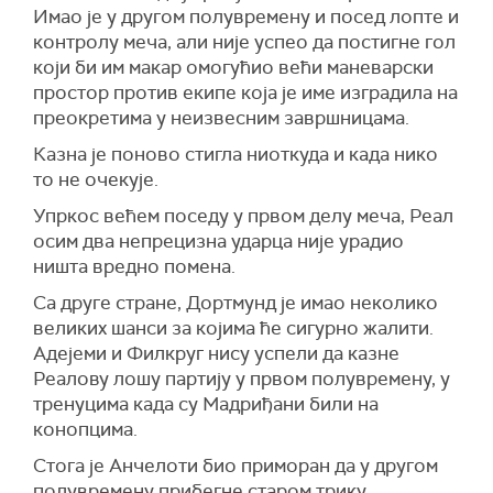
Имао је у другом полувремену и посед лопте и
контролу меча, али није успео да постигне гол
који би им макар омогућио већи маневарски
простор против екипе која је име изградила на
преокретима у неизвесним завршницама.
Казна је поново стигла ниоткуда и када нико
то не очекује.
Упркос већем поседу у првом делу меча, Реал
осим два непрецизна ударца није урадио
ништа вредно помена.
Са друге стране, Дортмунд је имао неколико
великих шанси за којима ће сигурно жалити.
Адејеми и Филкруг нису успели да казне
Реалову лошу партију у првом полувремену, у
тренуцима када су Мадриђани били на
конопцима.
Стога је Анчелоти био приморан да у другом
полувремену прибегне старом трику.