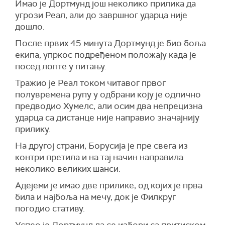
Имао је Дортмунд још неколико прилика да
угрози Реал, али до завршног ударца није
дошло.
После првих 45 минута Дортмунд је био боља
екипа, упркос подређеном положају када је
посед лопте у питању.
Тражио је Реал током читавог првог
полувремена рупу у одбрани коју је одлично
предводио Хумелс, али осим два непрецизна
ударца са дистанце није направио значајнију
прилику.
На другој страни, Борусија је пре свега из
контри претила и на тај начин направила
неколико великих шанси.
Адејеми је имао две прилике, од којих је прва
била и најбоља на мечу, док је Филкруг
погодио стативу.