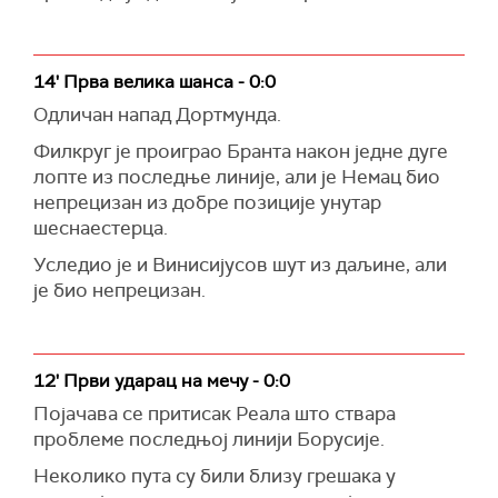
14' Прва велика шанса - 0:0
Одличан напад Дортмунда.
Филкруг је проиграо Бранта након једне дуге
лопте из последње линије, али је Немац био
непрецизан из добре позиције унутар
шеснаестерца.
Уследио је и Винисијусов шут из даљине, али
је био непрецизан.
12' Први ударац на мечу - 0:0
Појачава се притисак Реала што ствара
проблеме последњој линији Борусије.
Неколико пута су били близу грешака у