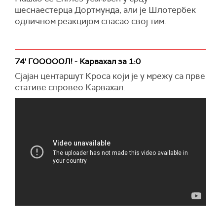
шеснаестерца Дортмунда, али је Шлотербек
одличном реакцијом спасао свој тим.
74' ГОООООЛ! - Карвахал за 1:0
Сјајан центаршут Кроса који је у мрежу са прве
стативе спровео Карвахал.