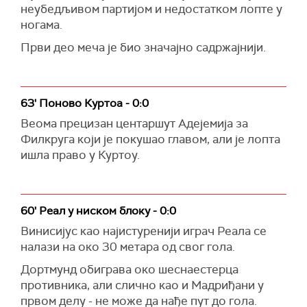
неубедљивом партијом и недостатком лопте у
ногама.
Први део меча је био значајно садржајнији.
63' Поново Куртоа - 0:0
Веома прецизан центаршут Адејемија за
Филкруга који је покушао главом, али је лопта
ишла право у Куртоу.
60' Реал у ниском блоку - 0:0
Винисијус као најистуренији играч Реала се
налази на око 30 метара од свог гола.
Дортмунд обиграва око шеснаестерца
противника, али слично као и Мадриђани у
првом делу - не може да нађе пут до гола.