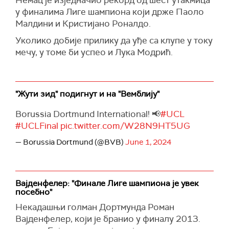
у финалима Лиге шампиона који држе Паоло
Малдини и Кристијано Роналдо.
Уколико добије прилику да уђе са клупе у току
мечу, у томе би успео и Лука Модрић.
"Жути зид" подигнут и на "Вемблију"
Borussia Dortmund International! 📢
#UCL
#UCLFinal
pic.twitter.com/W28N9HT5UG
— Borussia Dortmund (@BVB)
June 1, 2024
Вајденфелер: "Финале Лиге шампиона је увек
посебно"
Некадашњи голман Дортмунда Роман
Вајденфелер, који је бранио у финалу 2013.