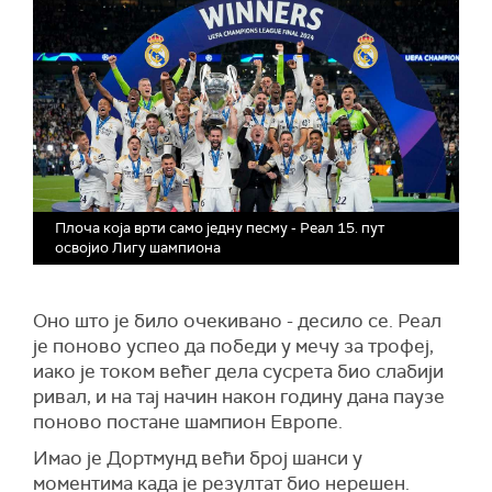
Плоча која врти само једну песму - Реал 15. пут
освојио Лигу шампиона
Оно што је било очекивано - десило се. Реал
је поново успео да победи у мечу за трофеј,
иако је током већег дела сусрета био слабији
ривал, и на тај начин након годину дана паузе
поново постане шампион Европе.
Имао је Дортмунд већи број шанси у
моментима када је резултат био нерешен.