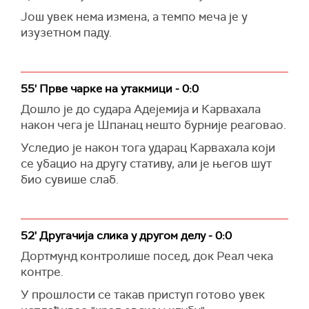
Још увек нема измена, а темпо меча је у
изузетном паду.
55' Прве чарке на утакмици - 0:0
Дошло је до судара Адејемија и Карвахала
након чега је Шпанац нешто бурније реаговао.
Уследио је након тога ударац Карвахала који
се убацио на другу стативу, али је његов шут
био сувише слаб.
52' Другачија слика у другом делу - 0:0
Дортмунд контролише посед, док Реал чека
контре.
У прошлости се такав приступ готово увек