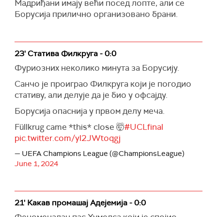
Мадриђани имају већи посед лопте, али се
Борусија прилично организовано брани.
23' Статива Филкруга - 0:0
Фуриозних неколико минута за Борусију.
Санчо је проиграо Филкруга који је погодио
стативу, али делује да је био у офсајду.
Борусија опаснија у првом делу меча.
Füllkrug came *this* close 🤯
#UCLfinal
pic.twitter.com/yl2JWtoqgj
— UEFA Champions League (@ChampionsLeague)
June 1, 2024
21' Какав промашај Адејемија - 0:0