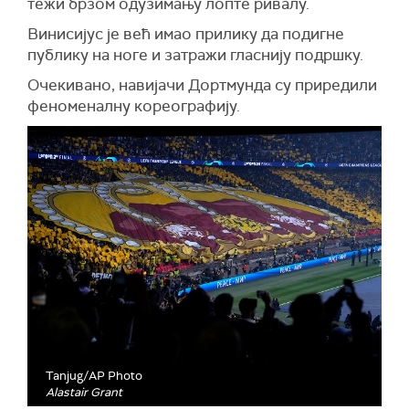
тежи брзом одузимању лопте ривалу.
Винисијус је већ имао прилику да подигне
публику на ноге и затражи гласнију подршку.
Очекивано, навијачи Дортмунда су приредили
феноменалну кореографију.
Tanjug/AP Photo
Alastair Grant