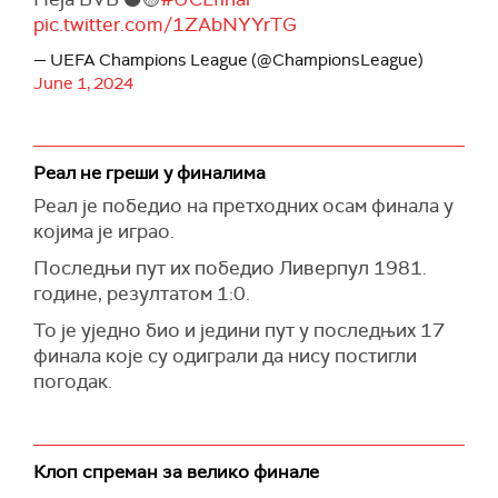
pic.twitter.com/1ZAbNYYrTG
— UEFA Champions League (@ChampionsLeague)
June 1, 2024
Реал не греши у финалима
Реал је победио на претходних осам финала у
којима је играо.
Последњи пут их победио Ливерпул 1981.
године, резултатом 1:0.
То је уједно био и једини пут у последњих 17
финала које су одиграли да нису постигли
погодак.
Клоп спреман за велико финале