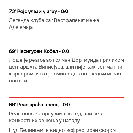
72' Ројс улази у игру - 0:0
Легенда клуба са "Вестфалена" мења
Адејемија.
69' Несигуран Кобел - 0:0
Лоше је реаговао голман Дортмунда приликом
центаршута Винисјуса, али није кажњен чак ни
корнером, иако је очигледно последњи играо
лоптом.
68' Реал враћа посед - 0:0
Реал поново преузима посед, али без
конкретних решења у нападу.
Џуд Белингем је видно исфрустиран својом