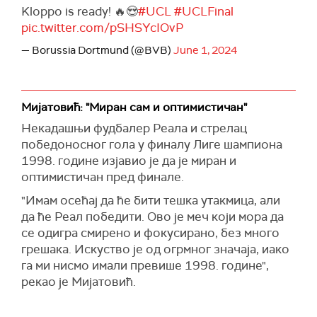
Kloppo is ready! 🔥😍
#UCL
#UCLFinal
pic.twitter.com/pSHSYcIOvP
— Borussia Dortmund (@BVB)
June 1, 2024
Мијатовић: "Миран сам и оптимистичан"
Некадашњи фудбалер Реала и стрелац
победоносног гола у финалу Лиге шампиона
1998. године изјавио је да је миран и
оптимистичан пред финале.
"Имам осећај да ће бити тешка утакмица, али
да ће Реал победити. Ово је меч који мора да
се одигра смирено и фокусирано, без много
грешака. Искуство је од огрмног значаја, иако
га ми нисмо имали превише 1998. године",
рекао је Мијатовић.