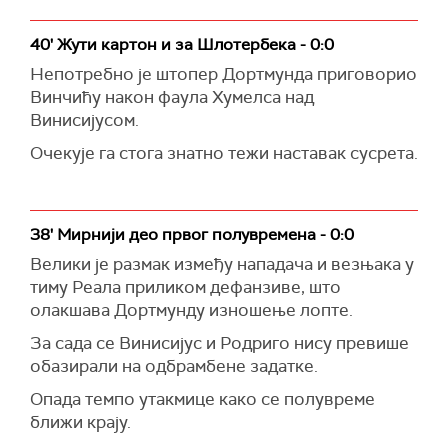
40' Жути картон и за Шлотербека - 0:0
Непотребно је штопер Дортмунда приговорио
Винчићу након фаула Хумелса над
Винисијусом.
Очекује га стога знатно тежи наставак сусрета.
38' Мирнији део првог полувремена - 0:0
Велики је размак између нападача и везњака у
тиму Реала приликом дефанзиве, што
олакшава Дортмунду изношење лопте.
За сада се Винисијус и Родриго нису превише
обазирали на одбрамбене задатке.
Опада темпо утакмице како се полувреме
ближи крају.