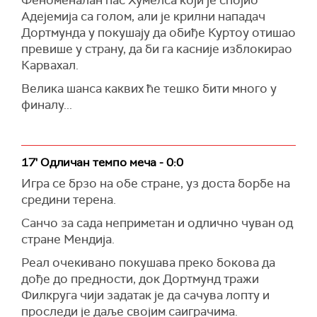
Феноменалан пас Хумелса који је спојио
Адејемија са голом, али је крилни нападач
Дортмунда у покушају да обиђе Куртоу отишао
превише у страну, да би га касније изблокирао
Карвахал.
Велика шанса каквих ће тешко бити много у
финалу...
17' Одличан темпо меча - 0:0
Игра се брзо на обе стране, уз доста борбе на
средини терена.
Санчо за сада неприметан и одлично чуван од
стране Мендија.
Реал очекивано покушава преко бокова да
дође до предности, док Дортмунд тражи
Филкруга чији задатак је да сачува лопту и
проследи је даље својим саиграчима.