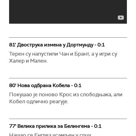
81' Двострука измена у Дортмунду - 0:1
Терен су напустили Чан и Брант, а у игри су
Халер и Мален.
80' Нова одбрана Кобела - 0:1
Покушао је поново Крос из слободњака, али
Кобел одлично реагује.
77' Велика прилика за Белингема - 0:1
Нашао се Енглез усамљен у срцу