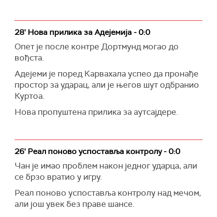
28' Нова прилика за Адејемија - 0:0
Опет је после контре Дортмунд могао до
вођста.
Адејеми је поред Карвахала успео да пронађе
простор за ударац, али је његов шут одбранио
Куртоа.
Нова пропуштена прилика за аутсајдере.
26' Реал поново успоставља контролу - 0:0
Чан је имао проблем након једног ударца, али
се брзо вратио у игру.
Реал поново успоставља контролу над мечом,
али још увек без праве шансе.