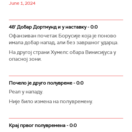
June 1, 2024
48' Добар Дортмунд и у наставку - 0:0
Офанзиван почетак Борусије која је поново
имала добар напад, али без завршног ударца.
На другој страни Хумелс обара Винисијуса у
опасној зони.
Почело је друго полувреме - 0:0
Реал у нападу.
Није било измена на полувремену.
Крај првог полувремена - 0:0