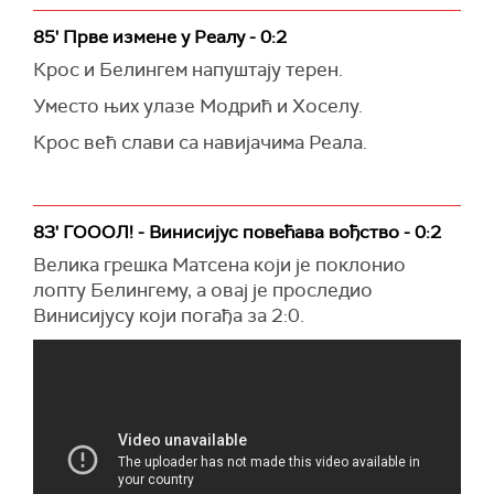
85' Прве измене у Реалу - 0:2
Крос и Белингем напуштају терен.
Уместо њих улазе Модрић и Хоселу.
Крос већ слави са навијачима Реала.
83' ГОООЛ! - Винисијус повећава вођство - 0:2
Велика грешка Матсена који је поклонио
лопту Белингему, а овај је проследио
Винисијусу који погађа за 2:0.