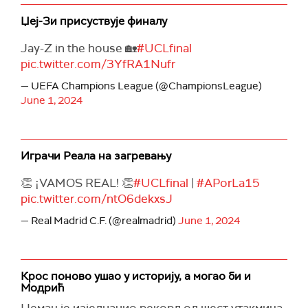
Џеј-Зи присуствује финалу
Jay-Z in the house 🏡
#UCLfinal
pic.twitter.com/3YfRA1Nufr
— UEFA Champions League (@ChampionsLeague)
June 1, 2024
Играчи Реала на загревању
👏 ¡VAMOS REAL! 👏
#UCLfinal
|
#APorLa15
pic.twitter.com/ntO6dekxsJ
— Real Madrid C.F. (@realmadrid)
June 1, 2024
Крос поново ушао у историју, а могао би и
Модрић
Немац је изједначио рекорд од шест утакмица