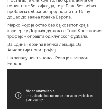
Постигао је Филкруг гол до краја, али је он
поништен због офсајда, те је Реал без већих
проблема одбранио предност и по 15. пут
дошао до звања првака Европе.
Марко Ројс је остао без бајковитог краја
каријере у Дортмунду, док се Тони Крос новим
трофејом опрашта од клупског фудбала.
За Едина Терзића велика лекција. За
Анчелотија нови трофеј.
На западу ништа ново - Реал је шампион
Европе.