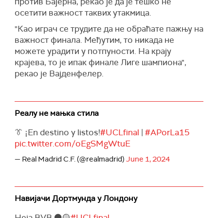
против Бајерна, рекао је да је тешко не
осетити важност таквих утакмица.
"Као играч се трудите да не обраћате пажњу на
важност финала. Међутим, то никада не
можете урадити у потпуности. На крају
крајева, то је ипак финале Лиге шампиона",
рекао је Вајденфелер.
Реалу не мањка стила
👔 ¡En destino y listos!
#UCLfinal
|
#APorLa15
pic.twitter.com/oEgSMgWtuE
— Real Madrid C.F. (@realmadrid)
June 1, 2024
Навијачи Дортмунда у Лондону
Heja BVB ⚫️🟡
#UCLfinal