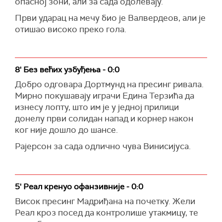
опасној зони, али за сада одолевају.
Први ударац на мечу био је Валвердеов, али је
отишао високо преко гола.
8' Без већих узбуђења - 0:0
Добро одговара Дортмунд на пресинг ривала.
Мирно покушавају играчи Едина Терзића да
изнесу лопту, што им је у једној прилици
донелу први солидан напад и корнер након
ког није дошло до шансе.
Рајерсон за сада одлично чува Винисијуса.
5' Реал кренуо офанзивније - 0:0
Висок пресинг Мадриђана на почетку. Жели
Реал кроз посед да контролише утакмицу, те