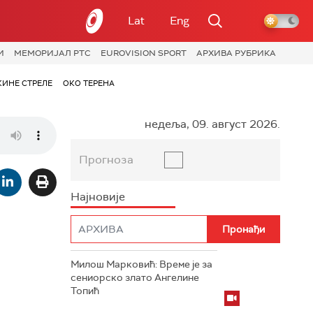
Lat
Eng
И
МЕМОРИЈАЛ РТС
EUROVISION SPORT
АРХИВА РУБРИКА
КИНЕ СТРЕЛЕ
ОКО ТЕРЕНА
недеља, 09. август 2026.
Прогноза
Најновије
Милош Марковић: Време је за
сениорско злато Ангелине
Топић