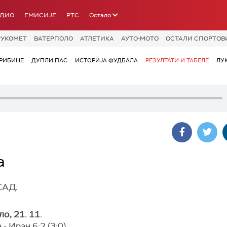
АДИО
ЕМИСИЈЕ
РТС
Остало
РУКОМЕТ
ВАТЕРПОЛО
АТЛЕТИКА
АУТО-МОТО
ОСТАЛИ СПОРТОВ
РИБИНЕ
ДУПЛИ ПАС
ИСТОРИЈА ФУДБАЛА
РЕЗУЛТАТИ И ТАБЕЛЕ
ЛУ
а
САД.
о, 21. 11.
 - Иран 6:2 (3:0)