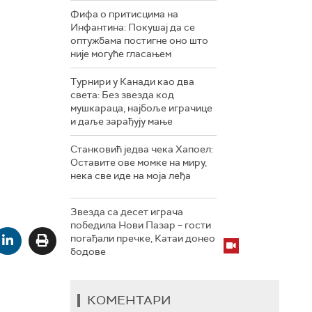
Фифа о притисцима на
Инфантина: Покушај да се
оптужбама постигне оно што
није могуће гласањем
Турнири у Канади као два
света: Без звезда код
мушкараца, најбоље играчице
и даље зарађују мање
Станковић једва чека Хапоел:
Оставите ове момке на миру,
нека све иде на моја леђа
Звезда са десет играча
победила Нови Пазар – гости
погађали пречке, Катаи донео
бодове
КОМЕНТАРИ