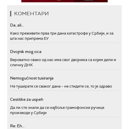
КОМЕНТАРИ
Da, ali...
Како преживети прва три дана катастрофе у Србији, и за
шта нас припрема ЕУ
Dvojnik mog oca
Вероватно свако од нас има свог двојника са којим дели и
сличну ДНК
Nemogućnost tusiranja
Не туширате се сваког дана – не стидите се, то је здраво
Cestitke za uspeh
Да ли сте знали да се најбоље грамофонске ручице
производе у Србији
Re: Eh...