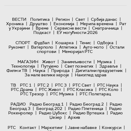
|
|
|
|
ВЕСТИ
Политика
Регион
Свет
Србија данас
|
|
|
|
Хроника
Друштво
Економија
Мерила времена
Рат
|
|
|
|
у Украјини
Време
Сервисне вести
Сматрачница
|
Подкаст
ЕУ могућности 2026
|
|
|
|
СПОРТ
Фудбал
Кошарка
Тенис
Одбојка
|
|
|
|
Рукомет
Ватерполо
Атлетика
Ауто-мото
Остали
|
спортови
Меморијал РТС
|
|
|
МАГАЗИН
Живот
Занимљивости
Музика
|
|
|
|
Технологијa
Путујемо
Свет познатих
Здравље
|
|
|
|
Филм и ТВ
Наука
Природа
Дигитални предузетник
|
За мале велике хероје
Наизглед здрав
|
|
|
|
|
ТВ
РТС 1
РТС 2
РТС 3
РТС Свет
РТС Наука
|
|
|
|
РТС Драма
РТС Живот
РТС Класика
РТС Коло
|
|
РТС Трезор
РТС Музика
РТС Полетарац
|
|
РАДИО
Радио Београд 1
Радио Београд 2
Радио
|
|
|
Београд 3
Београд 202
Радио Плетеница
Радио
|
|
|
Рокенролер
Радио Џубокс
Радио Вртешка
Радио
|
Џезер
Архив
|
|
|
|
РТС
Контакт
Маркетинг
Јавне набавке
Конкурси