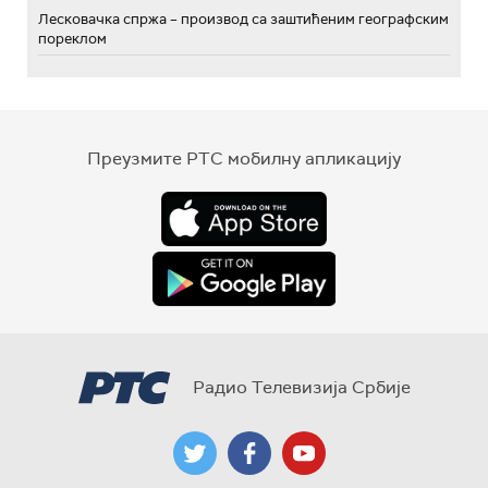
Лесковачка спржа – производ са заштићеним географским
пореклом
Преузмите РТС мобилну апликацију
Радио Телевизија Србије