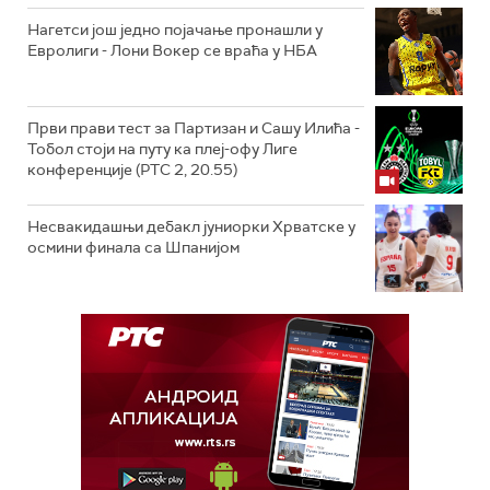
Нагетси још једно појачање пронашли у
Евролиги - Лони Вокер се враћа у НБА
Први прави тест за Партизан и Сашу Илића -
Тобол стоји на путу ка плеј-офу Лиге
конференције (РТС 2, 20.55)
Несвакидашњи дебакл јуниорки Хрватске у
осмини финала са Шпанијом