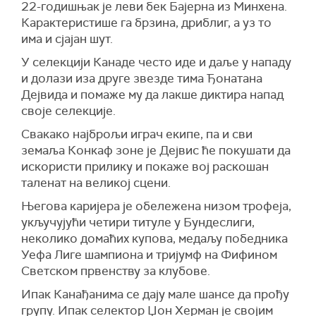
22-годишњак је леви бек Бајерна из Минхена.
Карактеристише га брзина, дриблиг, а уз то
има и сјајан шут.
У селекцији Канаде често иде и даље у нападу
и долази иза друге звезде тима Ђонатана
Дејвида и помаже му да лакше диктира напад
своје селекције.
Свакако најброљи играч екипе, па и сви
земаља Конкаф зоне је Дејвис ће покушати да
искористи прилику и покаже вој раскошан
таленат на великој сцени.
Његова каријера је обележена низом трофеја,
укључујући четири титуле у Бундеслиги,
неколико домаћих купова, медаљу победника
Уефа Лиге шампиона и тријумф на Фифином
Светском првенству за клубове.
Ипак Канађанима се дају мале шансе да прођу
групу. Ипак селектор Џон Херман је својим