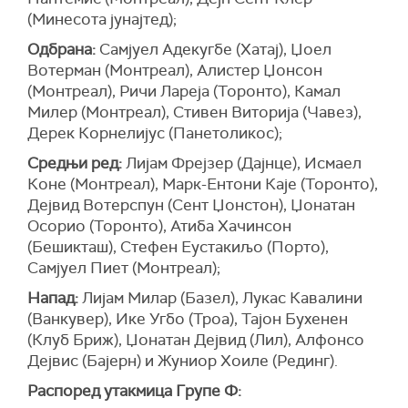
(Минесота јунајтед);
Одбрана:
Самјуел Адекугбе (Хатај), Џоел
Вотерман (Монтреал), Алистер Џонсон
(Монтреал), Ричи Лареја (Торонто), Камал
Милер (Монтреал), Стивен Виторија (Чавез),
Дерек Корнелијус (Панетоликос);
Средњи ред:
Лијам Фрејзер (Дајнце), Исмаел
Коне (Монтреал), Марк-Ентони Каје (Торонто),
Дејвид Вотерспун (Сент Џонстон), Џонатан
Осорио (Торонто), Атиба Хачинсон
(Бешикташ), Стефен Еустакиљо (Порто),
Самјуел Пиет (Монтреал);
Напад:
Лијам Милар (Базел), Лукас Кавалини
(Ванкувер), Ике Угбо (Троа), Тајон Бухенен
(Клуб Бриж), Џонатан Дејвид (Лил), Алфонсо
Дејвис (Бајерн) и Жуниор Хоиле (Рединг).
Распоред утакмица Групе Ф: