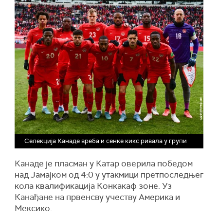
Селекција Канаде вреба и сенке кикс ривала у групи
Канаде је пласман у Катар оверила победом
над Јамајком од 4:0 у утакмици претпоследњег
кола квалификација Конкакаф зоне. Уз
Канађане на првенсву учеству Америка и
Мексико.