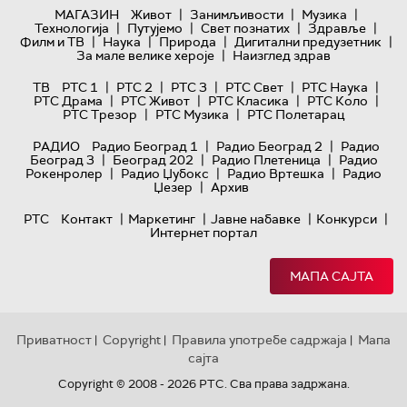
|
|
|
МАГАЗИН
Живот
Занимљивости
Музика
|
|
|
|
Технологијa
Путујемо
Свет познатих
Здравље
|
|
|
|
Филм и ТВ
Наука
Природа
Дигитални предузетник
|
За мале велике хероје
Наизглед здрав
|
|
|
|
|
ТВ
РТС 1
РТС 2
РТС 3
РТС Свет
РТС Наука
|
|
|
|
РТС Драма
РТС Живот
РТС Класика
РТС Коло
|
|
РТС Трезор
РТС Музика
РТС Полетарац
|
|
РАДИО
Радио Београд 1
Радио Београд 2
Радио
|
|
|
Београд 3
Београд 202
Радио Плетеница
Радио
|
|
|
Рокенролер
Радио Џубокс
Радио Вртешка
Радио
|
Џезер
Архив
|
|
|
|
РТС
Контакт
Маркетинг
Јавне набавке
Конкурси
Интернет портал
МАПА САЈТА
Приватност
Copyright
Правила употребе садржаја
Мапа
|
|
|
сајта
Copyright © 2008 - 2026 РТС. Сва права задржана.