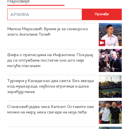
Најновије
Милош Марковић: Време је за сениорско
злато Ангелине Топић
Фифа о притисцима на Инфантина: Покушај
да се оптужбама постигне оно што није
могуће гласањем
Турнири у Канади као два света: Без звезда
код мушкараца, најбоље играчице и даље
зарађују мање
Станковић једва чека Хапоел: Оставите ове
момке на миру, нека све иде на моја леђа