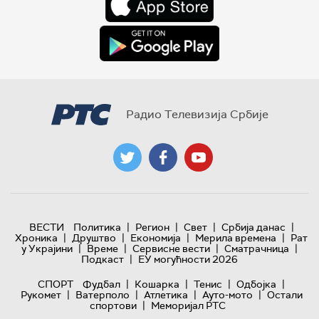
Радио Телевизија Србије
|
|
|
|
ВЕСТИ
Политика
Регион
Свет
Србија данас
|
|
|
|
Хроника
Друштво
Економија
Мерила времена
Рат
|
|
|
|
у Украјини
Време
Сервисне вести
Сматрачница
|
Подкаст
ЕУ могућности 2026
|
|
|
|
СПОРТ
Фудбал
Кошарка
Тенис
Одбојка
|
|
|
|
Рукомет
Ватерполо
Атлетика
Ауто-мото
Остали
|
спортови
Меморијал РТС