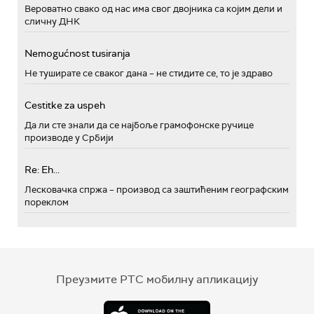
Вероватно свако од нас има свог двојника са којим дели и
сличну ДНК
Nemogućnost tusiranja
Не туширате се сваког дана – не стидите се, то је здраво
Cestitke za uspeh
Да ли сте знали да се најбоље грамофонске ручице
производе у Србији
Re: Eh...
Лесковачка спржа – производ са заштићеним географским
пореклом
Преузмите РТС мобилну апликацију