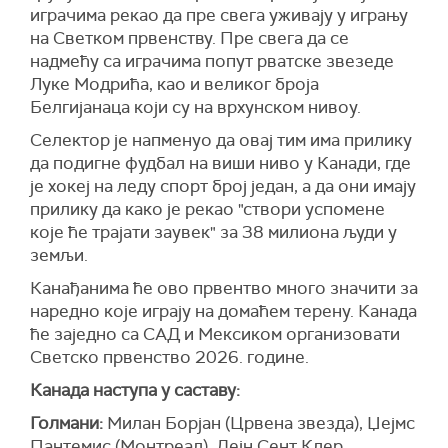
играчима рекао да пре свега уживају у игрању
на Светком првенству. Пре свега да се
надмећу са играчима попут рватске звезеде
Луке Модрића, као и великог броја
Белгијанаца који су на врхунском нивоу.
Селектор је напменуо да овај тим има прилику
да подигне фудбал на виши ниво у Канади, где
је хокеј на леду спорт број један, а да они имају
прилику да како је рекао "створи успомене
које ће трајати заувек" за 38 милиона људи у
земљи.
Канађанима ће ово првентво много значити за
наредно које играју на домаћем терену. Канада
ће заједно са САД и Мексиком организовати
Светско првенство 2026. године.
Канада наступа у саставу:
Голмани:
Милан Борјан (Црвена звезда), Џејмс
Пантемис (Монтреал), Дејн Сент Клер