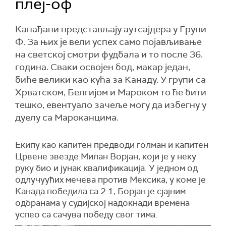
плеј-оф
Канађани представљају аутсајдера у Групи
Ф. За њих је вели успех само појављивање
на светској смотри фудбала и то после 36.
година. Сваки освојен бод, макар један,
биће велики као кућа за Канаду. У групи са
Хрватском, Белгијом и Мароком то ће бити
тешко, евентуало зачеље могу да избегну у
дуелу са Мароканцима.
Екипу као капитен предводи голман и капитен
Црвене звезде Милан Bорјан, који је у неку
руку био и јунак квалификација. У једном од
одлучуућих мечева против Мексика, у коме је
Канада победила са 2:1, Борјан је сјајним
одбранама у судијској надокнади времена
успео са сачува победу свог тима.