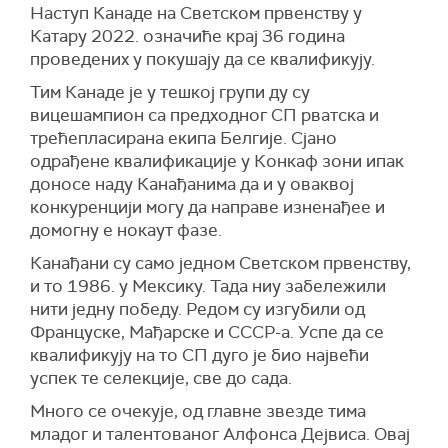
Наступ Канаде на Светском првенству у
Катару 2022. означиће крај 36 година
проведених у покушају да се квалификују.
Тим Канаде је у тешкој групи ду су
вицешампион са предходног СП рватска и
трећепласирана екипа Белгије. Сјано
одрађене квалификације у Конкаф зони ипак
доносе наду Канађанима да и у оваквој
конкуренцији могу да направе изненађее и
домогну е нокаут фазе.
Канађани су само једном Светском првенству,
и то 1986. у Мексику. Тада ниу забележили
нити једну победу. Редом су изгубили од
Француске, Мађарске и СССР-а. Успе да се
квалификују на то СП дуго је био највећи
успек те селекције, све до сада.
Много се очекује, од главне звезде тима
младог и талентованог Алфонса Дејвиса. Овај