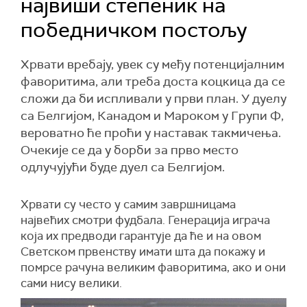
највиши степеник на
победничком постољу
Хрвати вребају, увек су међу потенцијалним
фаворитима, али треба доста коцкица да се
сложи да би испливали у први план. У дуелу
са Белгијом, Канадом и Мароком у Групи Ф,
вероватно ће проћи у наставак такмичења.
Очекије се да у борби за прво место
одлучујући буде дуел са Белгијом.
Хрвати су често у самим завршницама
највећих смотри фудбала. Генерација играча
која их предводи гарантује да ће и на овом
Светском првенству имати шта да покажу и
помрсе рачуна великим фаворитима, ако и они
сами нису велики.