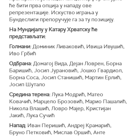
ће бити прва опција у нападу ове
репрезентације. Искуство играња у
Бундеслиги препоручује га за ту позицију.
На Мундијалу у Катару Хрватску ће
представљати:
Голмани:
Доминик Ливаковић, Ивица Ивушић,
Иво Грбић
Одбрана:
Домагој Вида, Дејан Ловрен, Борна
Баришић, Јосип Јурановић, Јошко Гвардиол,
Борна Соса, Јосип Станишић, Мартин Ерлић,
Јосип Шутало
Средина терена:
Лука Модрић, Матео
Ковачић, Марцело Брозовић, Марио Пашалић,
Никола Влашић, Ловро Мајер, Кристијан
Јакић, Лука Сучић
Напад:
Иван Перишић, Андреј Крамарић,
Бруно Петковић, Мислав Оршић, Анте