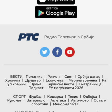
Радио Телевизија Србије
|
|
|
|
ВЕСТИ
Политика
Регион
Свет
Србија данас
|
|
|
|
Хроника
Друштво
Економија
Мерила времена
Рат
|
|
|
|
у Украјини
Време
Сервисне вести
Сматрачница
|
Подкаст
ЕУ могућности 2026
|
|
|
|
СПОРТ
Фудбал
Кошарка
Тенис
Одбојка
|
|
|
|
Рукомет
Ватерполо
Атлетика
Ауто-мото
Остали
|
спортови
Меморијал РТС