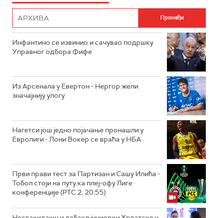
Инфантино се извинио и сачувао подршку
Управног одбора Фифе
Из Арсенала у Евертон - Нергор жели
значајнију улогу
Нагетси још једно појачање пронашли у
Евролиги - Лони Вокер се враћа у НБА
Први прави тест за Партизан и Сашу Илића -
Тобол стоји на путу ка плеј-офу Лиге
конференције (РТС 2, 20.55)
Несвакидашњи дебакл јуниорки Хрватске у