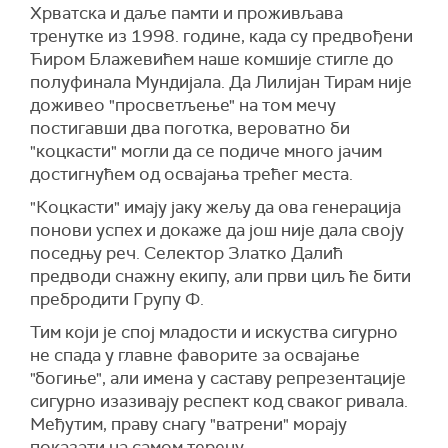
Хрватска и даље памти и проживљава
тренутке из 1998. године, када су предвођени
Ћиром Блажевићем наше комшије стигле до
полуфинала Мундијала. Да Лилијан Тирам није
доживео "просветљење" на том мечу
постигавши два поготка, вероватно би
"коцкасти" могли да се подиче много јачим
достигнућем од освајања трећег места.
"Коцкасти" имају јаку жељу да ова генерација
понови успех и докаже да још није дала своју
поседњу реч. Селектор Златко Далић
предводи снажну екипу, али први циљ ће бити
пребродити Групу Ф.
Тим који је спој младости и искуства сигурно
не спада у главне фаворите за освајање
"богиње", али имена у саставу репрезентације
сигурно изазивају респект код сваког ривала.
Међутим, праву снагу "ватрени" морају
показати на самом терену.