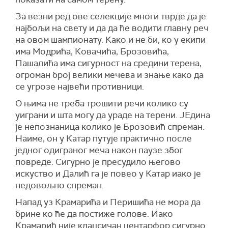
За везни ред ове селекције многи тврде да је
најбољи на свету и да да ће водити главну реч
на овом шампионату. Како и не би, ко у екипи
има Модрића, Ковачића, Брозовића,
Пашалића има сигурност на средини терена,
огроман број велики мечева и знање како да
се угрозе највећи противници.
О њима не треба трошити речи колико су
уиграни и шта могу да ураде на терени. ЈЕдина
је непознаница колико је Брозовић спреман.
Наиме, он у Катар путује практично после
једног одиграног меча након паузе због
повреде. Сигурно је пресудило његово
искуство и Далић га је повео у Катар иако је
недовољно спреман.
Напад уз Крамарића и Перишића не мора да
брине ко ће да постиже голове. Иако
Крамарић није клацсичан центарфор сигурно