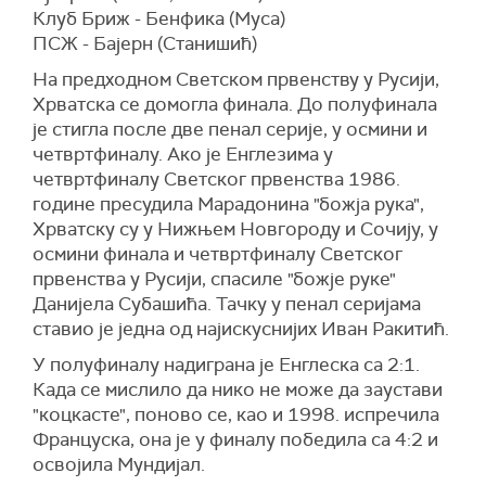
Клуб Бриж - Бенфика (Муса)
ПСЖ - Бајерн (Станишић)
На предходном Светском првенству у Русији,
Хрватска се домогла финала. До полуфинала
је стигла после две пенал серије, у осмини и
четвртфиналу. Ако је Енглезима у
четвртфиналу Светског првенства 1986.
године пресудила Марадонина "божја рука",
Хрватску су у Нижњем Новгороду и Сочију, у
осмини финала и четвртфиналу Светског
првенства у Русији, спасиле "божје руке"
Данијела Субашића. Тачку у пенал серијама
ставио је једна од најискуснијих Иван Ракитић.
У полуфиналу надиграна је Енглеска са 2:1.
Када се мислило да нико не може да заустави
"коцкасте", поново се, као и 1998. испречила
Француска, она је у финалу победила са 4:2 и
освојила Мундијал.