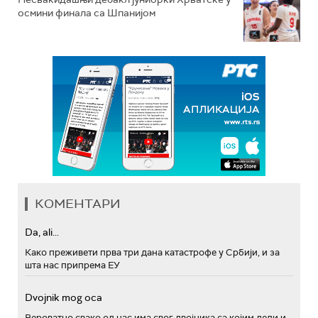
осмини финала са Шпанијом
КОМЕНТАРИ
Da, ali...
Како преживети прва три дана катастрофе у Србији, и за
шта нас припрема ЕУ
Dvojnik mog oca
Вероватно свако од нас има свог двојника са којим дели и