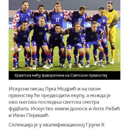
Хрватска међу фаворитима на Светском првенству
Искусни лисац Лука Модрић и на овом
првенству ће предводити екупу, а можда је
ово његова последња светска смотра
фудбала. Искуство екипи доносе и Анте Ребић
и Иван Перишић.
Селекција је у квалификационој Групи Х