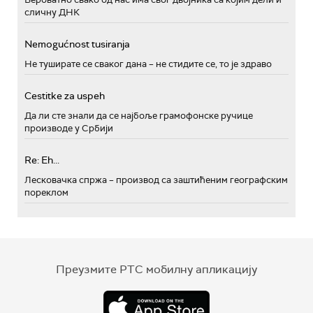
сличну ДНК
Nemogućnost tusiranja
Не туширате се сваког дана – не стидите се, то је здраво
Cestitke za uspeh
Да ли сте знали да се најбоље грамофонске ручице
производе у Србији
Re: Eh...
Лесковачка спржа – производ са заштићеним географским
пореклом
Преузмите РТС мобилну апликацију