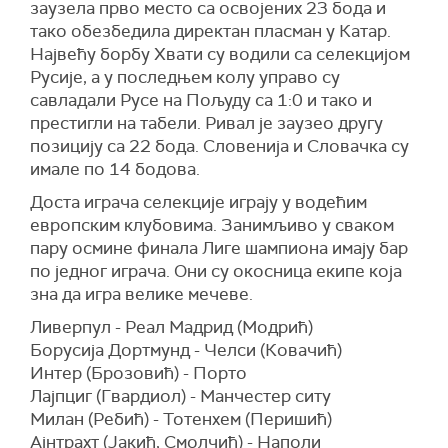
заузела прво место са освојених 23 бода и
тако обезбедила директан пласман у Катар.
Највећу борбу Хвати су водили са селекцијом
Русије, а у последњем колу управо су
савладали Русе на Пољуду са 1:0 и тако и
престигли на табели. Ривал је заузео другу
позицију са 22 бода. Словенија и Словачка су
имале по 14 бодова.
Доста играча селекције играју у водећим
европским клубовима. Занимљиво у сваком
пару осмине финала Лиге шампиона имају бар
по једног играча. Они су окосница екипе која
зна да игра велике мечеве.
Ливерпул - Реал Мадрид (Модрић)
Борусија Дортмунд - Челси (Ковачић)
Интер (Брозовић) - Порто
Лајпциг (Гвардиол) - Манчестер ситy
Милан (Ребић) - Тотенхем (Перишић)
Ајнтрахт (Јакић, Смолчић) - Наполи