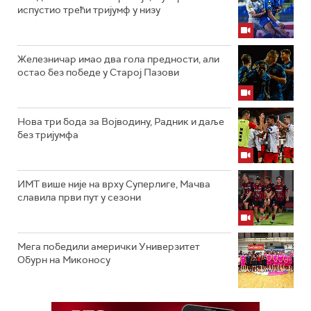
испустио трећи тријумф у низу
Железничар имао два гола предности, али
остао без победе у Старој Пазови
Нова три бода за Војводину, Радник и даље
без тријумфа
ИМТ више није на врху Суперлиге, Мачва
славила први пут у сезони
Мега победили амерички Универзитет
Обурн на Миконосу