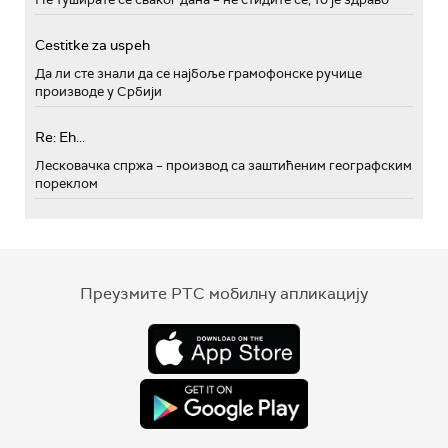
Cestitke za uspeh
Да ли сте знали да се најбоље грамофонске ручице
производе у Србији
Re: Eh...
Лесковачка спржа – производ са заштићеним географским
пореклом
Преузмите РТС мобилну апликацију