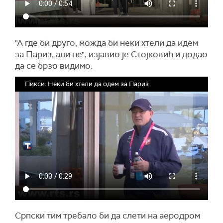
"А где би друго, можда би неки хтели да идем
за Париз, али не", изјавио је Стојковић и додао
да се брзо видимо.
Пикси: Неки би хтели да одем за Париз
Српски тим требало би да слети на аеродром