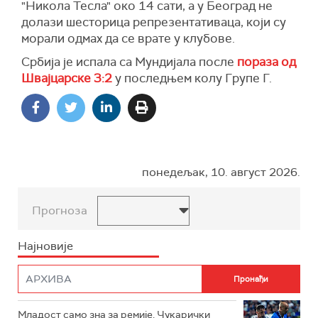
"Никола Тесла" око 14 сати, а у Београд не
долази шесторица репрезентативаца, који су
морали одмах да се врате у клубове.
Србија је испала са Мундијала после
пораза од
Швајцарске 3:2
у последњем колу Групе Г.
понедељак, 10. август 2026.
Прогноза
Најновије
Младост само зна за ремије, Чукарички