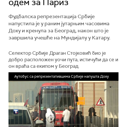
одем за Париз
Фудбалска репрезентација Србије
напустила је у раним јутарњим часовима
Доху и кренула за Београд, након што је
завршила учешће на Мундијалу у Катару.
Селектор Србије Драган Стојковић био је
добро расположен уочи пута, истичући да се и
он враћа са екипом у Београд.
Аутобус са репрезентативцима Србије напушта Доху