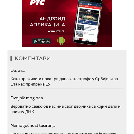
КОМЕНТАРИ
Da, ali...
Како преживети прва три дана катастрофе у Србији, и за
шта нас припрема ЕУ
Dvojnik mog oca
Вероватно свако од нас има свог двојника са којим дели и
сличну ДНК
Nemogućnost tusiranja
Не туширате се сваког дана – не стидите се, то је здраво