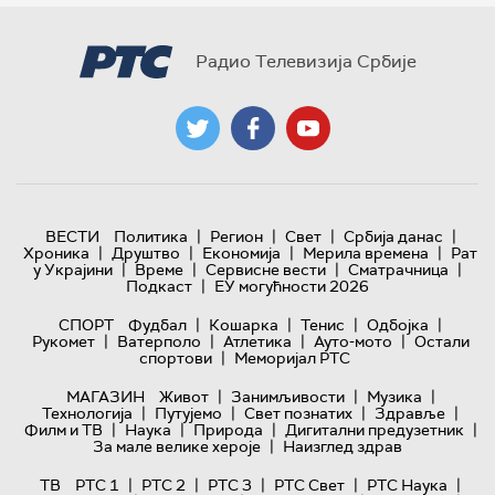
Радио Телевизија Србије
|
|
|
|
ВЕСТИ
Политика
Регион
Свет
Србија данас
|
|
|
|
Хроника
Друштво
Економија
Мерила времена
Рат
|
|
|
|
у Украјини
Време
Сервисне вести
Сматрачница
|
Подкаст
ЕУ могућности 2026
|
|
|
|
СПОРТ
Фудбал
Кошарка
Тенис
Одбојка
|
|
|
|
Рукомет
Ватерполо
Атлетика
Ауто-мото
Остали
|
спортови
Меморијал РТС
|
|
|
МАГАЗИН
Живот
Занимљивости
Музика
|
|
|
|
Технологијa
Путујемо
Свет познатих
Здравље
|
|
|
|
Филм и ТВ
Наука
Природа
Дигитални предузетник
|
За мале велике хероје
Наизглед здрав
|
|
|
|
|
ТВ
РТС 1
РТС 2
РТС 3
РТС Свет
РТС Наука