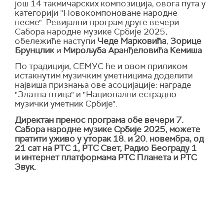
још 14 такмичарских композиција, овога пута у
категорији "Новокомпоноване народне
песме". Ревијални програм друге вечери
Сабора народне музике Србије 2025,
обележиће наступи
Чеде Марковића
,
Зорице
Брунцлик
и
Мирољуба Аранђеловића Кемиша
.
По традицији, СЕМУС ће и овом приликом
истакнутим музичким уметницима доделити
највиша признања ове асоцијације: награде
"Златна птица" и "Национални естрадно-
музички уметник Србије".
Директан пренос програма обе вечери 7.
Сабора народне музике Србије 2025, можете
пратити уживо у уторак 18. и 20. новембра, од
21 сат на РТС 1, РТС Свет, Радио Београду 1
и интернет платформама РТС Планета и РТС
Звук.