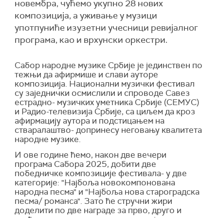
новембра, чућемо укупно 28 нових
композиција, а уживање у музици
употпуниће изузетни учесници ревијалног
програма, као и врхунски оркестри.
Сабор народне музике Србије је јединствен по
тежњи да афирмише и слави ауторе
композиција.
Национални музички фестивал
су заједнички осмислили и спроводе Савез
естрадно- музичких уметника Србије (СЕМУС)
и Радио-телевизија Србије, са циљем да кроз
афирмацију аутора и подстицањем на
стваралаштво- допринесу неговању квалитета
народне музике.
И о
ве године ћемо, након две вечери
програма Сабора 202
5
, добити две
победничке композиције фестивала- у две
категорије: "Најбоља новокомпонована
народна песма" и "Најбоља нова староградска
песма/ романса".
Зато ће стручни жири
доделити по две награде за прво, друго и