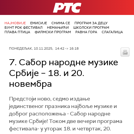
РТС
НАЈНОВИЈЕ
ЕМИСИЈЕ
СНИМА СЕ
ПРОГРАМ ЗА ДЕЦУ
БУНТ РОК ФЕСТИВАЛ
НЕМАЊИЋИ
ШКОЛСКИ ПРОГРАМ
ПЛАВА ПТИЦА
ФИЛМСКИ ПРОГРАМ
РАВНА ГОРА
СЛАГАЛИЦА
ПОНЕДЕЉАК, 10.11.2025, 14:42 -> 16:18
7. Сабор народне музике
Србије – 18. и 20.
новембра
Предстоји ново, седмо издање
јединственог празника најбоље музике и
доброг расположења - Сабор народне
музике Србије! Током две вечери програма
фестивала- у уторак 18. и четвртак, 20.