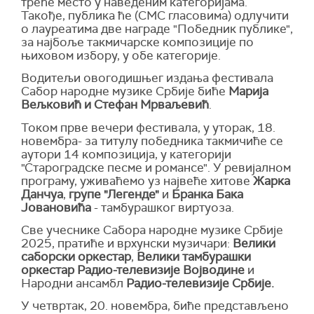
треће место у наведеним категоријама.
Такође,
публика ће (СМС гласовима) одлучити
о лауреатима две награде "Победник публике",
за најбоље такмичарске композиције по
њиховом избору, у обе категорије.
Водитељи овогодишњег издања фестивала
Сабор народне музике Србије биће
Марија
Вељковић и Стефан Мрваљевић
.
Током прве вечери фестивала, у уторак, 18.
новембра- за титулу победника
такмичиће се
аутори 14 композиција, у категорији
"Староградске песме и романсе". У ревијалном
програму, уживаћемо уз највеће хитове
Жарка
Данчуа
,
групе "Легенде"
и
Бранка Бака
Јовановића
- тамбурашког виртуоза.
Све учеснике Сабора народне музике Србије
2025, пратиће и врхунски музичари:
Велики
саборски оркестар
,
Велики тамбурашки
оркестар Радио-телевизије Војводине
и
Народни ансамбл
Радио-телевизије Србије.
У четвртак, 20. новембра, биће представљено