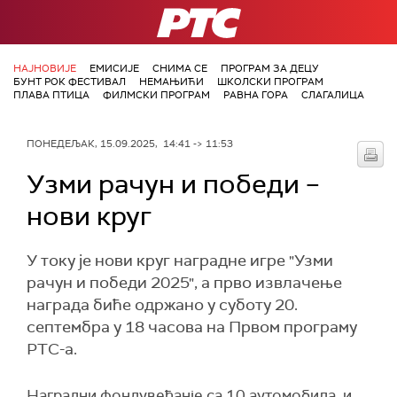
РТС
НАЈНОВИЈЕ
ЕМИСИЈЕ
СНИМА СЕ
ПРОГРАМ ЗА ДЕЦУ
БУНТ РОК ФЕСТИВАЛ
НЕМАЊИЋИ
ШКОЛСКИ ПРОГРАМ
ПЛАВА ПТИЦА
ФИЛМСКИ ПРОГРАМ
РАВНА ГОРА
СЛАГАЛИЦА
ПОНЕДЕЉАК, 15.09.2025, 14:41 -> 11:53
Узми рачун и победи –
нови круг
У току је нови круг наградне игре "Узми
рачун и победи 2025", а прво извлачење
награда биће одржано у суботу 20.
септембра у 18 часова на Првом програму
РТС-а.
Наградни фондувећанје са 10 аутомобилa, и