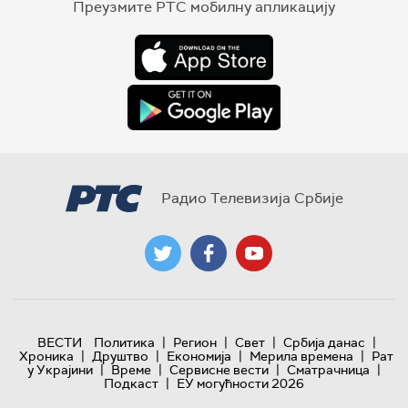
Преузмите РТС мобилну апликацију
Радио Телевизија Србије
|
|
|
|
ВЕСТИ
Политика
Регион
Свет
Србија данас
|
|
|
|
Хроника
Друштво
Економија
Мерила времена
Рат
|
|
|
|
у Украјини
Време
Сервисне вести
Сматрачница
|
Подкаст
ЕУ могућности 2026