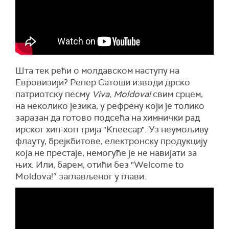
Шта тек рећи о молдавском наступу на
Евровизији? Репер Сатоши изводи дрско
патриотску песму
Viva, Moldova!
свим срцем,
на неколико језика, у рефрену који је толико
заразан да готово подсећа на химнички рад
ирског хип-хоп трија "Kneecap". Уз неумољиву
флауту, брејкбитове, електронску продукцију
која не престаје, немогуће је не навијати за
њих. Или, барем, отићи без "Welcome to
Moldova!“ заглављеног у глави.