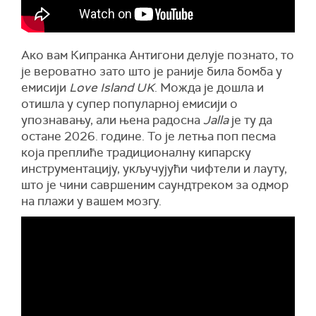
Ако вам Кипранка Антигони делује познато, то
је вероватно зато што је раније била бомба у
емисији
Love Island UK
. Можда је дошла и
отишла у супер популарној емисији о
упознавању, али њена радосна
Jalla
је ту да
остане 2026. године. То је летња поп песма
која преплиће традиционалну кипарску
инструментацију, укључујући чифтели и лауту,
што је чини савршеним саундтреком за одмор
на плажи у вашем мозгу.