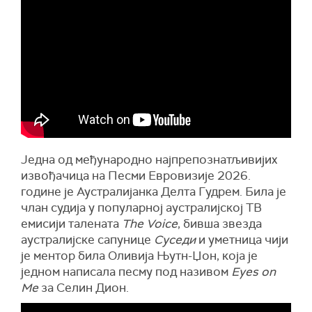
Једна од међународно најпрепознатљивијих
извођачица на Песми Евровизије 2026.
године је Аустралијанка Делта Гудрем. Била је
члан судија у популарној аустралијској ТВ
емисији талената
The Voice
, бивша звезда
аустралијске сапунице
Суседи
и уметница чији
је ментор била Оливија Њутн-Џон, која је
једном написала песму под називом
Eyes on
Me
за Селин Дион.