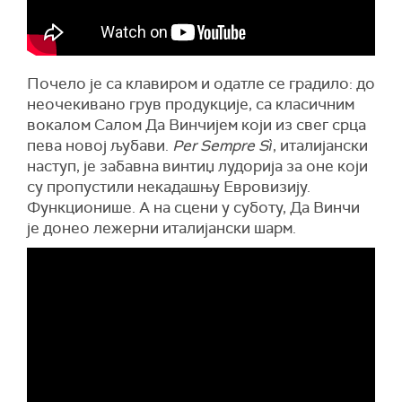
Почело је са клавиром и одатле се градило: до
неочекивано грув продукције, са класичним
вокалом Салом Да Винчијем који из свег срца
пева новој љубави.
Per Sempre Sì
, италијански
наступ, је забавна винтиџ лудорија за оне који
су пропустили некадашњу Евровизију.
Функционише. А на сцени у суботу, Да Винчи
је донео лежерни италијански шарм.