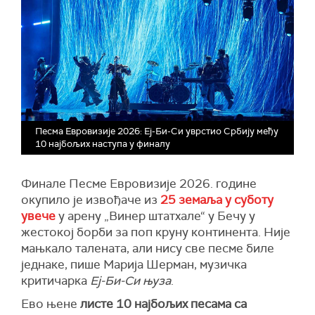
Песма Евровизије 2026: Еј-Би-Си уврстио Србију међу
10 најбољих наступа у финалу
Финале Песме Евровизије 2026. године
окупило је извођаче из
25 земаља у суботу
увече
у арену „Винер штатхале“ у Бечу у
жестокој борби за поп круну континента. Није
мањкало талената, али нису све песме биле
једнаке, пише Марија Шерман, музичка
критичарка
Еј-Би-Си њуза
.
Ево њене
листе 10 најбољих песама са