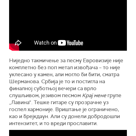
Ниједно такмичење за песму Евровизије није
комплетно без поп метал извођача – то није
уклесано у камен, али могло би бити, сматра
Шерманова. Србија је то и постигла на
финалној суботњој вечери са врло
слушљивом, језивом песмом
Крај мене
групе
„Лавина“. Тешке гитаре су прозрачне уз
госпел хармоније. Вриштање је ограничено,
као и брејкдаун. Али су донели добродошли
интензитет, и то вреди прославити.