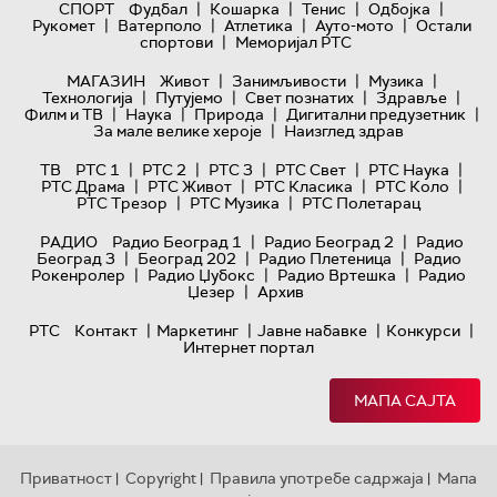
|
|
|
|
СПОРТ
Фудбал
Кошарка
Тенис
Одбојка
|
|
|
|
Рукомет
Ватерполо
Атлетика
Ауто-мото
Остали
|
спортови
Меморијал РТС
|
|
|
МАГАЗИН
Живот
Занимљивости
Музика
|
|
|
|
Технологијa
Путујемо
Свет познатих
Здравље
|
|
|
|
Филм и ТВ
Наука
Природа
Дигитални предузетник
|
За мале велике хероје
Наизглед здрав
|
|
|
|
|
ТВ
РТС 1
РТС 2
РТС 3
РТС Свет
РТС Наука
|
|
|
|
РТС Драма
РТС Живот
РТС Класика
РТС Коло
|
|
РТС Трезор
РТС Музика
РТС Полетарац
|
|
РАДИО
Радио Београд 1
Радио Београд 2
Радио
|
|
|
Београд 3
Београд 202
Радио Плетеница
Радио
|
|
|
Рокенролер
Радио Џубокс
Радио Вртешка
Радио
|
Џезер
Архив
|
|
|
|
РТС
Контакт
Маркетинг
Јавне набавке
Конкурси
Интернет портал
МАПА САЈТА
Приватност
Copyright
Правила употребе садржаја
Мапа
|
|
|