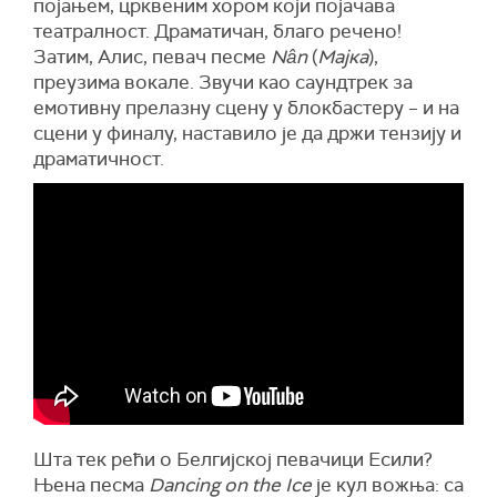
појањем, црквеним хором који појачава
театралност. Драматичан, благо речено!
Затим, Алис, певач песме
Nân
(
Мајка
),
преузима вокале. Звучи као саундтрек за
емотивну прелазну сцену у блокбастеру – и на
сцени у финалу, наставило је да држи тензију и
драматичност.
Шта тек рећи о Белгијској певачици Есили?
Њена песма
Dancing on the Ice
је кул вожња: са