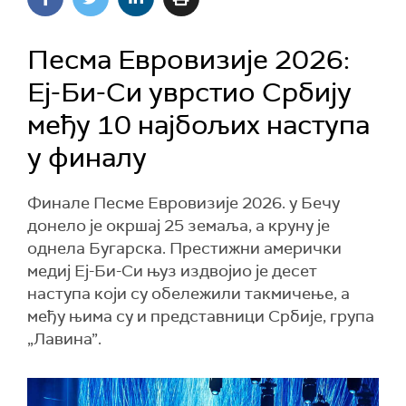
Песма Евровизије 2026:
Еј-Би-Си уврстио Србију
међу 10 најбољих наступа
у финалу
Финале Песме Евровизије 2026. у Бечу
донело је окршај 25 земаља, а круну је
однела Бугарска. Престижни амерички
медиј Еј-Би-Си њуз издвојио је десет
наступа који су обележили такмичење, а
међу њима су и представници Србије, група
„Лавина”.