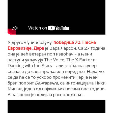
У другом универзуму,
победнца 70. Песме
Евровизије, Дара
је Зара Ларсон. Са 27 година
она је већ ветеран поп извођач – а њени
наступи укључују The Voice, The X Factor и
Dancing with the Stars – али глобална супер
слава је до сада пролазила поред ње. Надајмо
се да ће се то ускоро променити, јер је њен
брзи поп хит
Бангаранга
, са интонацијама Ники
Минаж, једна од најживљих песама ове године.
А на сцени је подигла расположење.