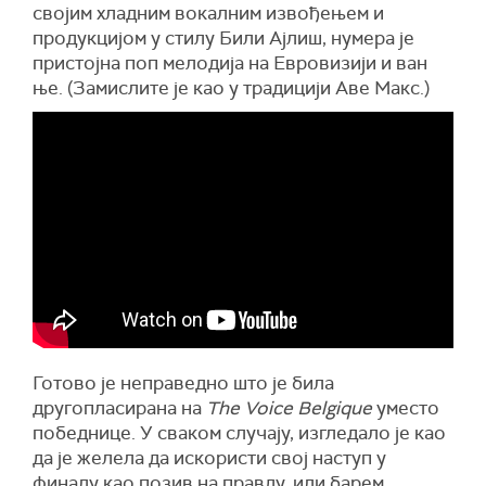
својим хладним вокалним извођењем и
продукцијом у стилу Били Ајлиш, нумера је
пристојна поп мелодија на Евровизији и ван
ње. (Замислите је као у традицији Аве Макс.)
Готово је неправедно што је била
другопласирана на
The Voice Belgique
уместо
победнице. У сваком случају, изгледало је као
да је желела да искористи свој наступ у
финалу као позив на правду, или барем