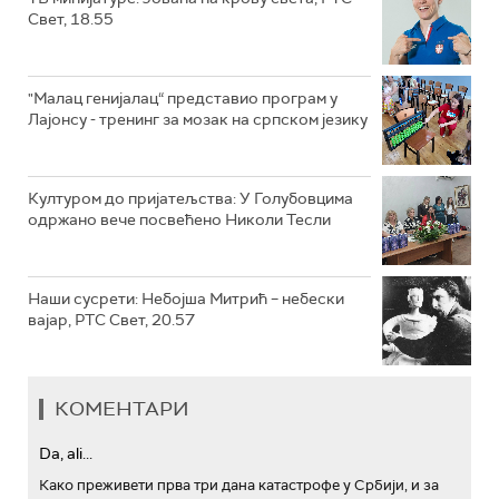
Свет, 18.55
"Малац генијалац“ представио програм у
Лајонсу - тренинг за мозак на српском језику
Културом до пријатељства: У Голубовцима
одржано вече посвећено Николи Тесли
Наши сусрети: Небојша Митрић – небески
вајар, РТС Свет, 20.57
КОМЕНТАРИ
Da, ali...
Како преживети прва три дана катастрофе у Србији, и за