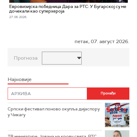
Евровизијска победница Дара за РТС: У Бугарској су ме
дочекали као суперхероја
27. 06. 2026.
петак, 07. август 2026.
Прогноза
Најновије
Српски фестивал поново окупља дијаспору
у Чикагу
ТВ минијатуре: Јована на крову света, РТС