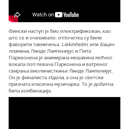
Фински наступ је био електрификован, као
што се и очекивало: отпочетка су били
фаворити такмичења.
Liekinheitin
, или
Бацач
пламена
, Линде Лампенијус и Пита
Паркконена је анимирана мешавина моћног
вокала поп певача Парконена и ватреног
свирања виолинисткиње Линде Лампенијус.
Он је финалиста
Идола
, а она је светски
призната класична музичарка. То је добитна
била комбинација.