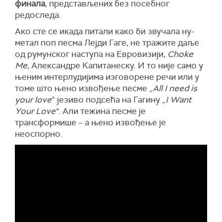
финала
, представљених без посебног
редоследа.
Ако сте се икада питали како би звучала ну-
метал поп песма Лејди Гаге, не тражите даље
од румунског наступа на Евровизији,
Choke
Me
, Александре Капитанеску. И то није само у
њеним интерлудијима изговорене речи или у
томе што њено извођење песме „
All I need is
your love
“ језиво подсећа на Гагину „
I Want
Your Love“
. Али тежина песме је
трансформише – а њено извођење је
неоспорно.