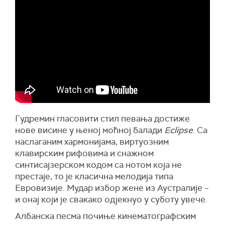
Гудремин гласовити стил певања достиже
нове висине у њеној моћној балади
Eclipse
. Са
наслаганим хармонијама, виртуозним
клавирским рифовима и снажном
синтисајзерском кодом са нотом која не
престаје, то је класична мелодија типа
Евровизије. Мудар избор жене из Аустралије –
и онај који је свакако одјекнуо у суботу увече.
Албанска песма почиње кинематографским