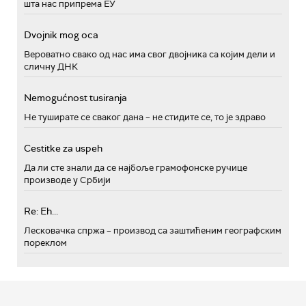
шта нас припрема ЕУ
Dvojnik mog oca
Вероватно свако од нас има свог двојника са којим дели и
сличну ДНК
Nemogućnost tusiranja
Не туширате се сваког дана – не стидите се, то је здраво
Cestitke za uspeh
Да ли сте знали да се најбоље грамофонске ручице
производе у Србији
Re: Eh...
Лесковачка спржа – производ са заштићеним географским
пореклом