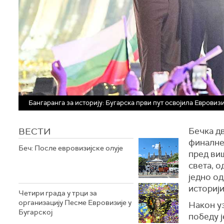
Бангаранга за историју: Бугарска први пут освојила Евровиз
ВЕСТИ
Бечка д
финалне
Беч: После евровизијске олује
пред ви
света, о
једно од
историј
Четири града у трци за
организацију Песме Евровизије у
Након уз
Бугарској
победу ј