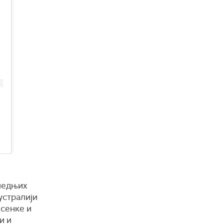
ледњих
устралији
 сенке и
и и