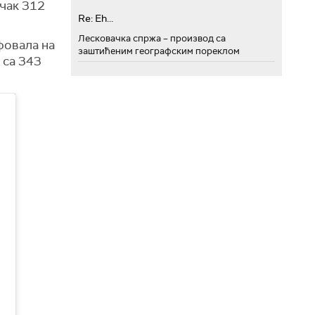
 чак 312
Re: Eh...
Лесковачка спржа – производ са
мфовала на
заштићеним географским пореклом
 са 343