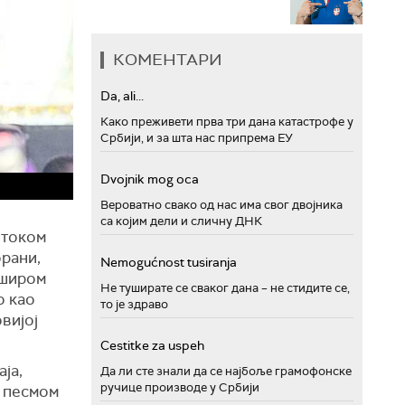
КОМЕНТАРИ
Da, ali...
Како преживети прва три дана катастрофе у
Србији, и за шта нас припрема ЕУ
Dvojnik mog oca
Вероватно свако од нас има свог двојника
са којим дели и сличну ДНК
 током
орани,
Nemogućnost tusiranja
 широм
Не туширате се сваког дана – не стидите се,
о као
то је здраво
овијој
Cestitke za uspeh
ја,
Да ли сте знали да се најбоље грамофонске
ручице производе у Србији
м песмом