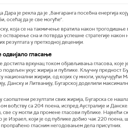
 Дара је рекла да је „бангаранга посебна енергија кој
би, осећај да је све могуће“.
ску, која се на такмичење вратила након трогодишње 
е остварење сна и потврда успешне стратегије након
х резултата у претходној деценији.
е одвијало гласање
је достигла врхунац током објављивања гласова, које ј
о подељен укус жирија и публике. Кључну предност Бу
у национални жирији, од којих су многи, укључујући М
ју, Данску и Литванију, Бугарској доделили максимал
 саопштени резултати свих жирија, Бугарска се нашла
м вођству са 204 поена, испред Аустралије и Данске
 све су могли да промене гласови публике. Највећи с
 је Израел, који је од публике добио чак 220 поена, ш
 пропраћено гласним негодовањем дела присутних.