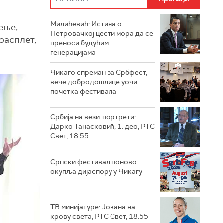
Милићевић: Истина о
ење,
Петровачкој цести мора да се
расплет,
преноси будућим
генерацијама
Чикаго спреман за Србфест,
вече добродошлице уочи
почетка фестивала
Србија на вези-портрети:
Дарко Танасковић, 1. део, РТС
Свет, 18.55
Српски фестивал поново
окупља дијаспору у Чикагу
ТВ минијатуре: Јована на
крову света, РТС Свет, 18.55