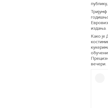
публику,
Тријумф
годишњој
Евровизи
издања.
Како је 
костими
кукерима
обучени
Прецизно
вечери.