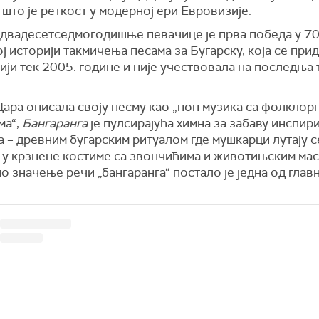
 што је реткост у модерној ери Евровизије.
 двадесетседмогодишње певачице је прва победа у 70
 историји такмичења песама за Бугарску, која се при
ји тек 2005. године и није учествовала на последња 
Дара описала своју песму као „поп музика са фолклор
ма“,
Бангаранга
је пулсирајућа химна за забаву инспир
 – древним бугарским ритуалом где мушкарци лутају 
 у крзнене костиме са звончићима и животињским мас
 значење речи „бангаранга“ постало је једна од глав