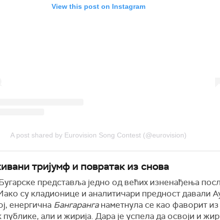
View this post on Instagram
A post shared by Eurovision Song Contest (@eurovision)
ивани тријумф и повратак из снова
Бугарске представља једно од већих изненађења пос
Иако су кладионице и аналитичари предност давали А
ој, енергична
Бангаранга
наметнула се као фаворит из
публике, али и жирија. Дара је успела да освоји и жир