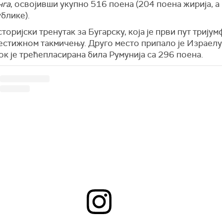
нга
, освојивши укупно 516 поена (204 поена жирија, а
блике).
сторијски тренутак за Бугарску, која је први пут трију
естижном такмичењу. Друго место припало је Израелу
ок је трећепласирана била Румунија са 296 поена.