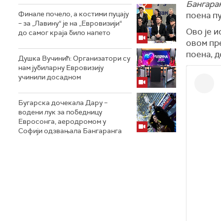
Бангара
Финале почело, а костими пуцају
поена пу
– за „Лавину“ је на „Евровизији“
Ово је и
до самог краја било напето
овом пр
поена, д
Душка Вучинић: Организатори су
нам јубиларну Евровизију
учинили досадном
Бугарска дочекала Дару –
водени лук за победницу
Евросонга, аеродромом у
Софији одзвањала Бангаранга