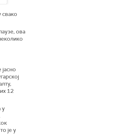
у свако
паузе, ова
 неколико
е јасно
гарској
алту,
них 12
 у
.
кок
то је у