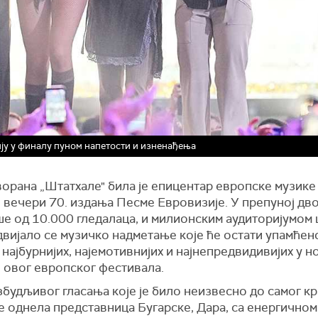
ију у финалу пуном напетости и изненађења
ворана „Штатхале" била је епицентар европске музике
 вечери 70. издања Песме Евровизије. У препуној дв
ше од 10.000 гледалаца, и милионским аудиторијумом
двијало се музичко надметање које ће остати упамћен
 најбурнијих, најемотивнијих и најнепредвидивијих у н
и овог европског фестивала.
будљивог гласања које је било неизвесно до самог кра
е однела представница Бугарске, Дара, са енергично