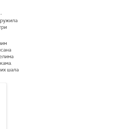
-
дружила
три
ним
исана
селима
кама.
них шала