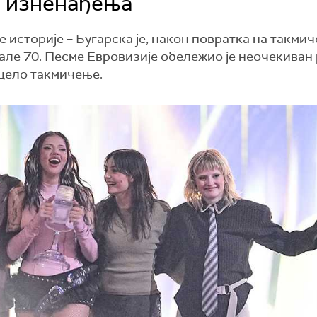
и изненађења
 историје – Бугарска је, након повратка на такмич
але 70. Песме Евровизије обележио је неочекиван 
 цело такмичење.