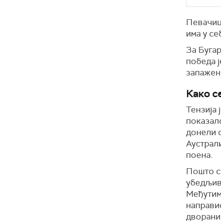
Певачица
има у се
За Бугар
победа ј
запажени
Како с
Тензија 
показал
донели с
Аустрали
поена.
Пошто су
убедљиво
Међутим,
направио
дворани