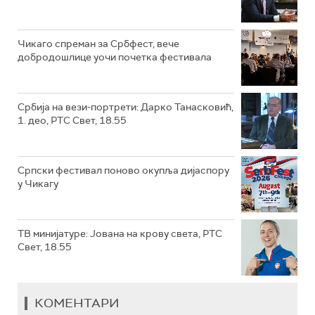
Чикаго спреман за Србфест, вече
добродошлице уочи почетка фестивала
Србија на вези-портрети: Дарко Танасковић,
1. део, РТС Свет, 18.55
Српски фестивал поново окупља дијаспору
у Чикагу
ТВ минијатуре: Јована на крову света, РТС
Свет, 18.55
КОМЕНТАРИ