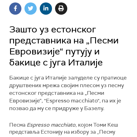
Зашто уз естонског
представника на „Песми
Евровизије“ путују и
бакице с југа Италије
Бакице с југа Италије залуделе су пратиоце
друштвених мрежа својим плесом уз песму
естонског представника на „Песми
Евровизије“, "Espresso macchiato", па их је
позвао да му се придруже у Базелу.
Песма
Espresso macchiato
, којом Томи Кеш
представља Естонију на избору за „Песму