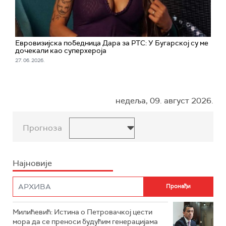
Евровизијска победница Дара за РТС: У Бугарској су ме
дочекали као суперхероја
27. 06. 2026.
недеља, 09. август 2026.
Прогноза
Најновије
Милићевић: Истина о Петровачкој цести
мора да се преноси будућим генерацијама