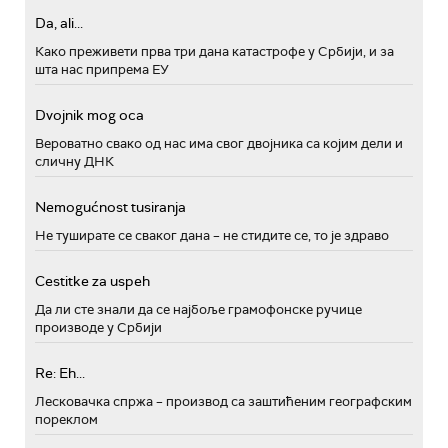
Da, ali...
Како преживети прва три дана катастрофе у Србији, и за
шта нас припрема ЕУ
Dvojnik mog oca
Вероватно свако од нас има свог двојника са којим дели и
сличну ДНК
Nemogućnost tusiranja
Не туширате се сваког дана – не стидите се, то је здраво
Cestitke za uspeh
Да ли сте знали да се најбоље грамофонске ручице
производе у Србији
Re: Eh...
Лесковачка спржа – производ са заштићеним географским
пореклом