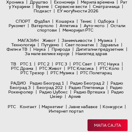
|
|
|
|
Хроника
Друштво
Економија
Мерила времена
Рат
|
|
|
|
у Украјини
Време
Сервисне вести
Сматрачница
|
Подкаст
ЕУ могућности 2026
|
|
|
|
СПОРТ
Фудбал
Кошарка
Тенис
Одбојка
|
|
|
|
Рукомет
Ватерполо
Атлетика
Ауто-мото
Остали
|
спортови
Меморијал РТС
|
|
|
МАГАЗИН
Живот
Занимљивости
Музика
|
|
|
|
Технологијa
Путујемо
Свет познатих
Здравље
|
|
|
|
Филм и ТВ
Наука
Природа
Дигитални предузетник
|
За мале велике хероје
Наизглед здрав
|
|
|
|
|
ТВ
РТС 1
РТС 2
РТС 3
РТС Свет
РТС Наука
|
|
|
|
РТС Драма
РТС Живот
РТС Класика
РТС Коло
|
|
РТС Трезор
РТС Музика
РТС Полетарац
|
|
РАДИО
Радио Београд 1
Радио Београд 2
Радио
|
|
|
Београд 3
Београд 202
Радио Плетеница
Радио
|
|
|
Рокенролер
Радио Џубокс
Радио Вртешка
Радио
|
Џезер
Архив
|
|
|
|
РТС
Контакт
Маркетинг
Јавне набавке
Конкурси
Интернет портал
МАПА САЈТА