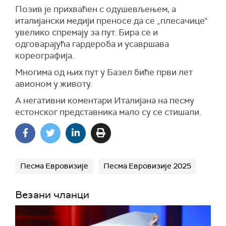
Позив је прихваћен с одушевљењем, а
италијански медији преносе да се „плесачице“
увелико спремају за пут. Бира се и
одговарајућа гардероба и усавршава
кореографија.
Многима од њих пут у Базел биће први лет
авионом у животу.
А негативни коментари Италијана на песму
естонског представника мало су се стишали.
Песма Евровизије
Песма Евровизије 2025
Везани чланци