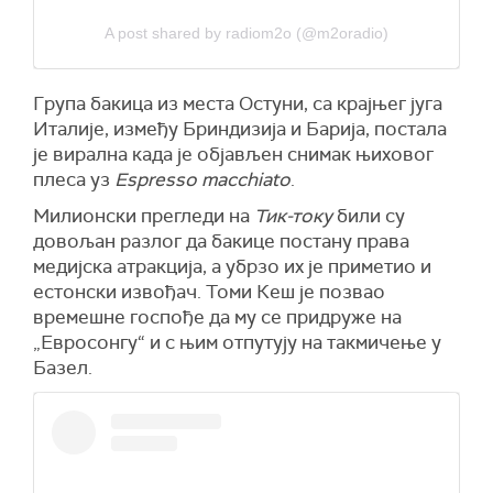
A post shared by radiom2o (@m2oradio)
Група бакица из места Остуни, са крајњег југа
Италије, између Бриндизија и Барија, постала
је вирална када је објављен снимак њиховог
плеса уз
Espresso macchiato
.
Милионски прегледи на
Тик-току
били су
довољан разлог да бакице постану права
медијска атракција, а убрзо их је приметио и
естонски извођач. Томи Кеш је позвао
времешне госпође да му се придруже на
„Евросонгу“ и с њим отпутују на такмичење у
Базел.