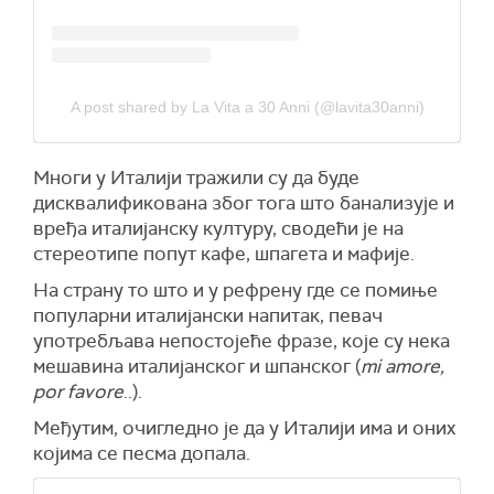
A post shared by La Vita a 30 Anni (@lavita30anni)
Многи у Италији тражили су да буде
дисквалификована због тога што банализује и
вређа италијанску културу, сводећи је на
стереотипе попут кафе, шпагета и мафије.
На страну то што и у рефрену где се помиње
популарни италијански напитак, певач
употребљава непостојеће фразе, које су нека
мешавина италијанског и шпанског (
mi amore,
por favorе
..).
Међутим, очигледно је да у Италији има и оних
којима се песма допала.