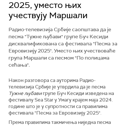
2025, уместо њих
учествују Маршали
Радио-телевизија Србије саопштава да је
песма "Тужне љубави" групе Буч Кесиди
дисквалификована са фестивала "Песма за
Евровизију 2025". Уместо њих учествоваће
група Маршали са песмом "По полицама
сећања".
Након разговора са ауторима Радио-
телевизија Србије је утврдила да је песма
Тужне љубави
групе Буч Кесиди изведена на
фестивалу Sea Star у Умагу крајем маја 2024.
године што је у супротности са правилима
фестивала "Песма за Евровизију 2025".
Према правилима такмичења ниједна песма