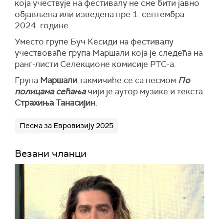
која учествује на фестивалу не сме бити јавно
објављена или изведена пре 1. септембра
2024. године.
Уместо групе Буч Кесиди на фестивалу
учествоваће група Маршали која је следећа на
ранг-листи Селекционе комисије РТС-а.
Група
Маршали
такмичиће се са песмом
По
полицама сећања
чији је аутор музике и текста
Страхиња Танасијин
.
Песма за Евровизију 2025
Везани чланци