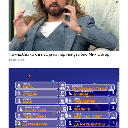
Принц:Свако од нас је на пар минута био Мик Џегер
19. 05. 2025.